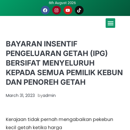
6th August 2026
Malaysia luah hasrat jadi tuan rumah Piala Dunia – TPM
BAYARAN INSENTIF
PENGELUARAN GETAH (IPG)
BERSIFAT MENYELURUH
KEPADA SEMUA PEMILIK KEBUN
DAN PENOREH GETAH
March 31, 2023
by
admin
Kerajaan tidak pernah mengabaikan pekebun
kecil getah ketika harga