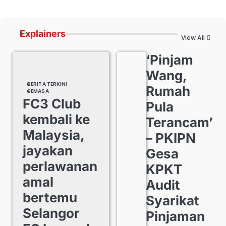
Explainers
View All
‘Pinjam
Wang,
BERITA TERKINI
Rumah
SEMASA
FC3 Club
Pula
kembali ke
Terancam’
Malaysia,
– PKIPN
jayakan
Gesa
perlawanan
KPKT
amal
Audit
bertemu
Syarikat
Selangor
Pinjaman