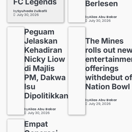
FC Legends
Berlesen
by
Syuhada Zulkafli
July 30, 2026
by
Alias Abu Bakar
July 30, 2026
Peguam
Jelaskan
The Mines
Kehadiran
rolls out ne
Nicky Liow
entertainme
di Majlis
offerings
PM, Dakwa
withdebut o
Isu
Nation Bowl
Dipolitikkan
by
Alias Abu Bakar
July 29, 2026
by
Alias Abu Bakar
July 30, 2026
Empat