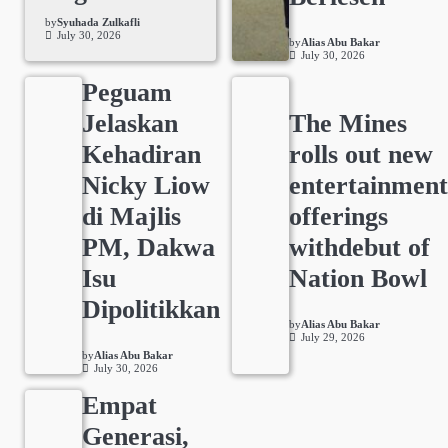
by
Syuhada Zulkafli
July 30, 2026
by
Alias Abu Bakar
July 30, 2026
Peguam
Jelaskan
The Mines
Kehadiran
rolls out new
Nicky Liow
entertainmen
di Majlis
offerings
PM, Dakwa
withdebut of
Isu
Nation Bowl
Dipolitikkan
by
Alias Abu Bakar
July 29, 2026
by
Alias Abu Bakar
July 30, 2026
Empat
Generasi,