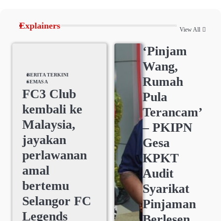
Explainers
View All
‘Pinjam
Wang,
BERITA TERKINI
Rumah
SEMASA
FC3 Club
Pula
kembali ke
Terancam’
Malaysia,
– PKIPN
jayakan
Gesa
perlawanan
KPKT
amal
Audit
bertemu
Syarikat
Selangor FC
Pinjaman
Legends
Berlesen