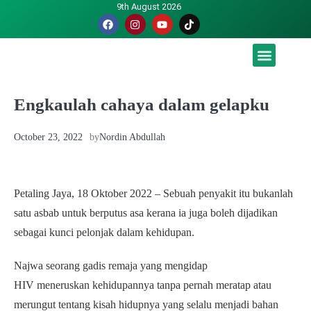
9th August 2026
Malaysia luah hasrat jadi tuan rumah Piala Dunia – TPM
Engkaulah cahaya dalam gelapku
October 23, 2022
by
Nordin Abdullah
Petaling Jaya, 18 Oktober 2022 – Sebuah penyakit itu bukanlah
satu asbab untuk berputus asa kerana ia juga boleh dijadikan
sebagai kunci pelonjak dalam kehidupan.
Najwa seorang gadis remaja yang mengidap
HIV meneruskan kehidupannya tanpa pernah meratap atau
merungut tentang kisah hidupnya yang selalu menjadi bahan