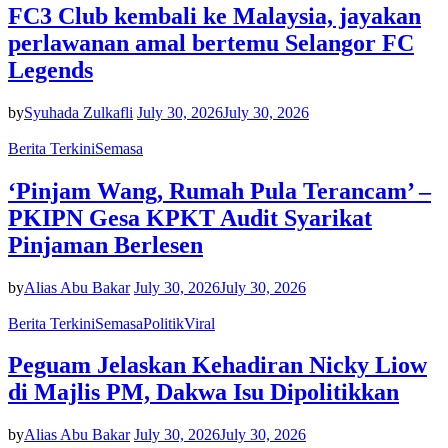
FC3 Club kembali ke Malaysia, jayakan
perlawanan amal bertemu Selangor FC
Legends
by
Syuhada Zulkafli
July 30, 2026
July 30, 2026
Berita Terkini
Semasa
‘Pinjam Wang, Rumah Pula Terancam’ –
PKIPN Gesa KPKT Audit Syarikat
Pinjaman Berlesen
by
Alias Abu Bakar
July 30, 2026
July 30, 2026
Berita Terkini
Semasa
Politik
Viral
Peguam Jelaskan Kehadiran Nicky Liow
di Majlis PM, Dakwa Isu Dipolitikkan
by
Alias Abu Bakar
July 30, 2026
July 30, 2026