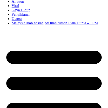
Anggun
Viral
Gaya Hidup
Pengiklanan
Utama
Malaysia luah hasrat jadi tuan rumah Piala Dunia – TPM