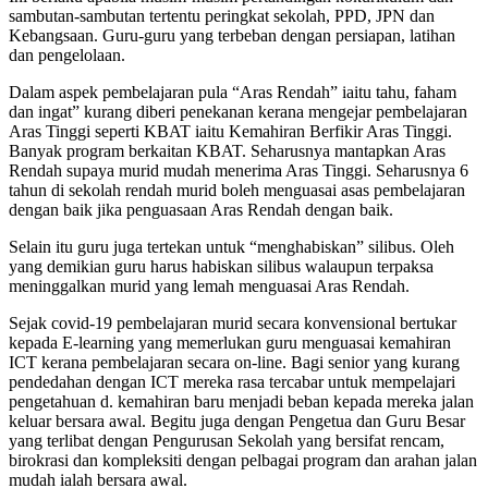
sambutan-sambutan tertentu peringkat sekolah, PPD, JPN dan
Kebangsaan. Guru-guru yang terbeban dengan persiapan, latihan
dan pengelolaan.
Dalam aspek pembelajaran pula “Aras Rendah” iaitu tahu, faham
dan ingat” kurang diberi penekanan kerana mengejar pembelajaran
Aras Tinggi seperti KBAT iaitu Kemahiran Berfikir Aras Tinggi.
Banyak program berkaitan KBAT. Seharusnya mantapkan Aras
Rendah supaya murid mudah menerima Aras Tinggi. Seharusnya 6
tahun di sekolah rendah murid boleh menguasai asas pembelajaran
dengan baik jika penguasaan Aras Rendah dengan baik.
Selain itu guru juga tertekan untuk “menghabiskan” silibus. Oleh
yang demikian guru harus habiskan silibus walaupun terpaksa
meninggalkan murid yang lemah menguasai Aras Rendah.
Sejak covid-19 pembelajaran murid secara konvensional bertukar
kepada E-learning yang memerlukan guru menguasai kemahiran
ICT kerana pembelajaran secara on-line. Bagi senior yang kurang
pendedahan dengan ICT mereka rasa tercabar untuk mempelajari
pengetahuan d. kemahiran baru menjadi beban kepada mereka jalan
keluar bersara awal. Begitu juga dengan Pengetua dan Guru Besar
yang terlibat dengan Pengurusan Sekolah yang bersifat rencam,
birokrasi dan kompleksiti dengan pelbagai program dan arahan jalan
mudah ialah bersara awal.