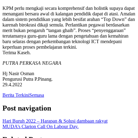
KPM perlu mengkaji secara komprehensif dan holistik supaya dapat
menangani bersara awal di kalangan pendidik dapat di atasi. Amalan
dalam sistem pendidikan yang lebih besifat arahan “Top Down” dan
karenah birokrasi dikaji semula. Perlantikan pegawai berdasarkan
merit bukan pengaruh “tangan ghaib”. Proses “penyenggaraan”
terutamanya guru-guru lama dengan pengetahuan dan kemahiran
baru selaras dengan perkembangan teknologi ICT mendepani
keperluan proses pembelajaran terkini.
Terima Kaseh.
PUTRA PERKASA NEGARA
Hj Nasir Osman
Pengurusi Putra P.Pinang.
29.4.2022
Berita Terkini
Semasa
Post navigation
Hari Buruh 2022 – Harapan & Solusi dambaan rakyat
MUDA’s Clarion Call On Labour Day.