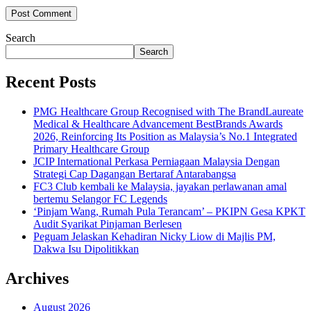
Search
Search
Recent Posts
PMG Healthcare Group Recognised with The BrandLaureate
Medical & Healthcare Advancement BestBrands Awards
2026, Reinforcing Its Position as Malaysia’s No.1 Integrated
Primary Healthcare Group
JCIP International Perkasa Perniagaan Malaysia Dengan
Strategi Cap Dagangan Bertaraf Antarabangsa
FC3 Club kembali ke Malaysia, jayakan perlawanan amal
bertemu Selangor FC Legends
‘Pinjam Wang, Rumah Pula Terancam’ – PKIPN Gesa KPKT
Audit Syarikat Pinjaman Berlesen
Peguam Jelaskan Kehadiran Nicky Liow di Majlis PM,
Dakwa Isu Dipolitikkan
Archives
August 2026