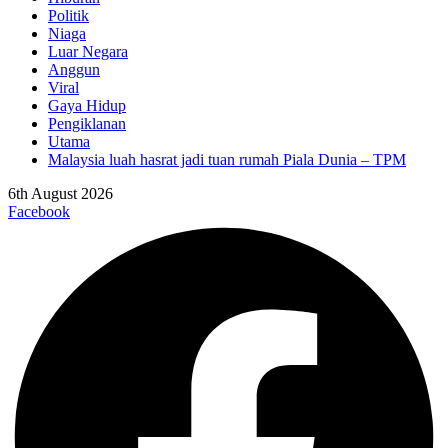
Politik
Niaga
Luar Negara
Anggun
Viral
Gaya Hidup
Pengiklanan
Utama
Malaysia luah hasrat jadi tuan rumah Piala Dunia – TPM
6th August 2026
Facebook