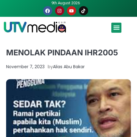
9th August 2026
Malaysia luah hasrat jadi tuan rumah Piala Dunia – TPM
MENOLAK PINDAAN IHR2005
November 7, 2023
by
Alias Abu Bakar