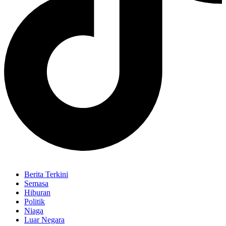
Berita Terkini
Semasa
Hiburan
Politik
Niaga
Luar Negara