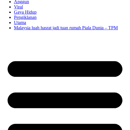
Anggun
Viral
Gaya Hidup
Pengiklanan
Utama
Malaysia luah hasrat jadi tuan rumah Piala Dunia – TPM