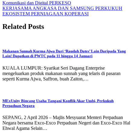
Komunikasi dan Digital PERKESO
KERJASAMA ANGKASA DAN SAMSUNG PERKUKUH
EKOSISTEM PERNIAGAAN KOPERASI
Related Posts
Makanan Sunnah Kurma Ajwa Dari ‘Raudah Dates’ Lain Daripada Yang
Lain! Dapatkan di PWTC pada 11 hingga 14 Januari
KUALA LUMPUR: Syarikat Seri Dagang Enterprise
mengeluarkan produk makanan sunnah yang telaris di pasaran
seperti Kurma Ajwa, Saffron, buah Zaiton,…
MExUnity Bincang Usaha Tangani Konflik Akar Umbi, Perkukuh
Perpaduan Negara
SEPANG, 2 April 2026 – Majlis Mesyuarat Menteri Perpaduan
Negara bersama Exco-Exco Perpaduan Negeri dan Exco-Exco Hal
Ehwal Agama Selain…