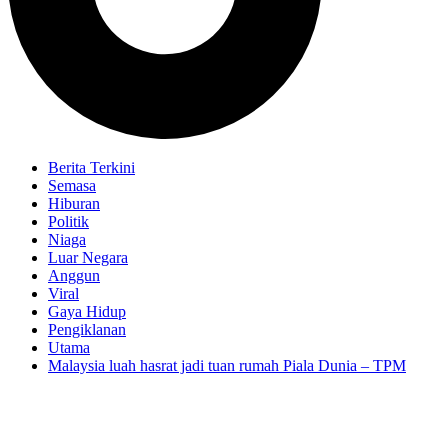
Berita Terkini
Semasa
Hiburan
Politik
Niaga
Luar Negara
Anggun
Viral
Gaya Hidup
Pengiklanan
Utama
Malaysia luah hasrat jadi tuan rumah Piala Dunia – TPM