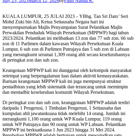
July 25, 2023
March 12, 2026
by
Fatin Nabila R.
KUALA LUMPUR, 25 JULAI 2023 – YBhg. Tan Sri Dato’ Seri
Mohd Zuki bin Ali, Ketua Setiausaha Negara hari ini
menyempurnakan Majlis Penyampaian Surat Pelantikan Majlis
Perwakilan Penduduk Wilayah Persekutuan (MPPWP) bagi tahun
2023/2024. Pelantikan ini melibatkan 13 zon dan 77 sub zon. 66 sub
zon di 11 Parlimen dalam kawasan Wilayah Persekutuan Kuala
Lumpur, 6 sub zon di Parlimen Putrajaya dan 5 sub zon di Labuan
yang merangkumi seramai 1,309 orang ahli secara keseluruhannya
di peringkat zon dan sub zon.
Keangotaan MPPWP kali ini dianggotai oleh kelompok masyarakat
setempat yang berpengalaman luas dalam aktiviti kemasyarakatan.
Barisan keangotaan MPPWP kali ini juga mempunyai struktur
pentadbiran yang lebih sistematik dan terancang untuk memimpin
dan mentadbir keseluruhan komuniti Wilayah Persekutuan.
Di peringkat zon dan sub zon, keanggotaan MPPWP adalah terdiri
daripada 1 Pengerusi, 1 Timbalan Pengerusi, 1 Setiausaha dan
kumpulan ahli jawatankuasa tidak melebihi 14 orang. Jumlah ini
merangkumi 1,100 orang untuk WP Kuala Lumpur, 119 orang
untuk WP Putrajaya dan 90 orang untuk WP Labuan. Pelantikan
MPPWP ini berkuatkuasa 1 Jun 2023 hingga 31 Mei 2024.
Penubuhan MPPWP adalah bertujuan untuk mewujudkan satu