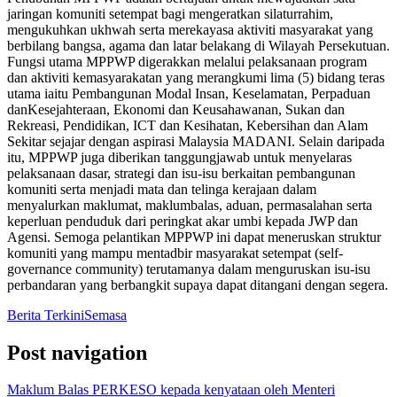
jaringan komuniti setempat bagi mengeratkan silaturrahim,
mengukuhkan ukhwah serta merekayasa aktiviti masyarakat yang
berbilang bangsa, agama dan latar belakang di Wilayah Persekutuan.
Fungsi utama MPPWP digerakkan melalui pelaksanaan program
dan aktiviti kemasyarakatan yang merangkumi lima (5) bidang teras
utama iaitu Pembangunan Modal Insan, Keselamatan, Perpaduan
danKesejahteraan, Ekonomi dan Keusahawanan, Sukan dan
Rekreasi, Pendidikan, ICT dan Kesihatan, Kebersihan dan Alam
Sekitar sejajar dengan aspirasi Malaysia MADANI. Selain daripada
itu, MPPWP juga diberikan tanggungjawab untuk menyelaras
pelaksanaan dasar, strategi dan isu-isu berkaitan pembangunan
komuniti serta menjadi mata dan telinga kerajaan dalam
menyalurkan maklumat, maklumbalas, aduan, permasalahan serta
keperluan penduduk dari peringkat akar umbi kepada JWP dan
Agensi. Semoga pelantikan MPPWP ini dapat meneruskan struktur
komuniti yang mampu mentadbir masyarakat setempat (self-
governance community) terutamanya dalam menguruskan isu-isu
perbandaran yang berbangkit supaya dapat ditangani dengan segera.
Berita Terkini
Semasa
Post navigation
Maklum Balas PERKESO kepada kenyataan oleh Menteri