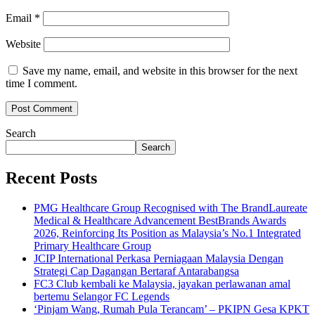
Email
*
Website
Save my name, email, and website in this browser for the next
time I comment.
Search
Search
Recent Posts
PMG Healthcare Group Recognised with The BrandLaureate
Medical & Healthcare Advancement BestBrands Awards
2026, Reinforcing Its Position as Malaysia’s No.1 Integrated
Primary Healthcare Group
JCIP International Perkasa Perniagaan Malaysia Dengan
Strategi Cap Dagangan Bertaraf Antarabangsa
FC3 Club kembali ke Malaysia, jayakan perlawanan amal
bertemu Selangor FC Legends
‘Pinjam Wang, Rumah Pula Terancam’ – PKIPN Gesa KPKT