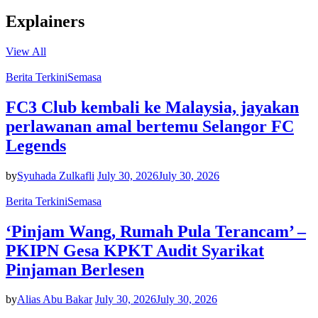
Explainers
View All
Berita Terkini
Semasa
FC3 Club kembali ke Malaysia, jayakan
perlawanan amal bertemu Selangor FC
Legends
by
Syuhada Zulkafli
July 30, 2026
July 30, 2026
Berita Terkini
Semasa
‘Pinjam Wang, Rumah Pula Terancam’ –
PKIPN Gesa KPKT Audit Syarikat
Pinjaman Berlesen
by
Alias Abu Bakar
July 30, 2026
July 30, 2026