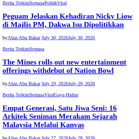
Berita Terkini
Semasa
Politik
Viral
Peguam Jelaskan Kehadiran Nicky Liow
di Majlis PM, Dakwa Isu Dipolitikkan
by
Alias Abu Bakar
July 30, 2026
July 30, 2026
Berita Terkini
Semasa
The Mines rolls out new entertainment
offerings withdebut of Nation Bowl
by
Alias Abu Bakar
July 29, 2026
July 29, 2026
Berita Terkini
Semasa
Viral
Gaya Hidup
Empat Generasi, Satu Jiwa Seni: 16
Arkitek Seniman Merakam Sejarah
Malaysia Melalui Kanvas
by
Alias Abu Bakar
July 27, 2026
July 28, 2026