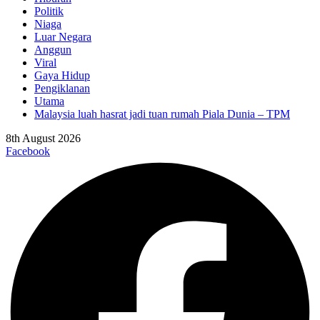
Politik
Niaga
Luar Negara
Anggun
Viral
Gaya Hidup
Pengiklanan
Utama
Malaysia luah hasrat jadi tuan rumah Piala Dunia – TPM
8th August 2026
Facebook