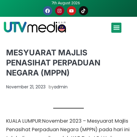
7th August 2026
Malaysia luah hasrat jadi tuan rumah Piala Dunia – TPM
MESYUARAT MAJLIS
PENASIHAT PERPADUAN
NEGARA (MPPN)
November 21, 2023
by
admin
KUALA LUMPUR:November 2023 – Mesyuarat Majlis
Penasihat Perpaduan Negara (MPPN) pada hari ini