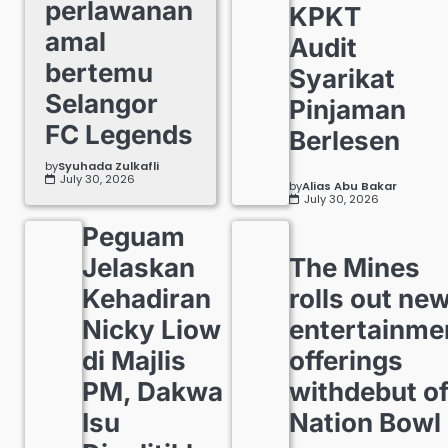
perlawanan
KPKT
amal
Audit
bertemu
Syarikat
Selangor
Pinjaman
FC Legends
Berlesen
by
Syuhada Zulkafli
July 30, 2026
by
Alias Abu Bakar
July 30, 2026
Peguam
Jelaskan
The Mines
Kehadiran
rolls out ne
Nicky Liow
entertainme
di Majlis
offerings
PM, Dakwa
withdebut o
Isu
Nation Bowl