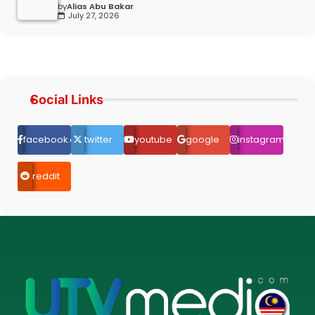
by
Alias Abu Bakar
July 27, 2026
Social Links
facebook.com
twitter
youtube
google
instagram
reddit