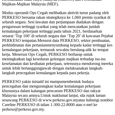
Majikan-Majikan Malaysia (MEF).
Modus operandi Ops Cegah melibatkan aktiviti turun padang oleh
PERKESO bersama rakan strategiknya ke 1,060 premis syarikat di
seluruh negara. Sesi lawatan dan perjumpaan diadakan dengan
pengurusan tertinggi syarikat yang telah mencatatkan jumlah
kemalangan pekerjaan tertinggi pada tahun 2021, berdasarkan
senarai ‘Top 100’ di seluruh negara dan ‘Top 20’ di kawasan Pejabat
PERKESO tempatan.Menurut data PERKESO, sektor pembuatan,
perkhidmatan dan pertanianmenyumbang kepada kadar tertinggi kes
kemalangan pekerjaan, termasuk sewaktu berulang-alik ke tempat
kerja. Menerusi Ops Cegah, PERKESO berharap untuk
meningkatkan lagi kesedaran golongan majikan terhadap isu-isu
keselamatan dan kesihatan pekerjaan, seterusnya mendorong mereka
untuk lebih bertanggungjawab dengan melaksanakan langkah-
langkah pencegahan kemalangan kepada para pekerja.
PERKESO yakin inisiatif ini mampumembentuk budaya
pencegahan dan mengurangkan kadar kemalangan pekerjaan
khususnya dalam kalangan pencarum PERKESO dan rakyat
Malaysia secara amnya.Untuk maklumat lanjut, sila rujuk laman
sesawang PERKESO di www.perkeso.gov.myatau hubungi nombor
Careline PERKESO di talian 1-300-22-8000 atau e-mel ke
perkeso@perkeso.gov.my.