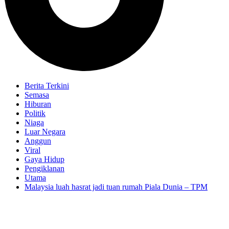
Berita Terkini
Semasa
Hiburan
Politik
Niaga
Luar Negara
Anggun
Viral
Gaya Hidup
Pengiklanan
Utama
Malaysia luah hasrat jadi tuan rumah Piala Dunia – TPM