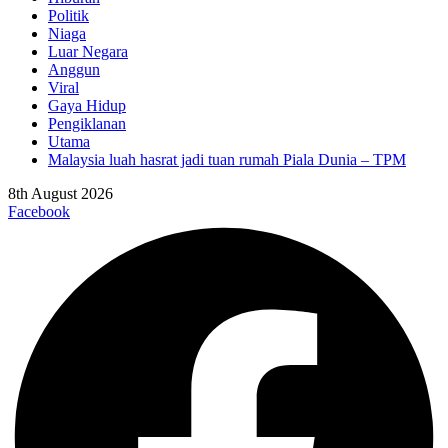
Politik
Niaga
Luar Negara
Anggun
Viral
Gaya Hidup
Pengiklanan
Utama
Malaysia luah hasrat jadi tuan rumah Piala Dunia – TPM
8th August 2026
Facebook