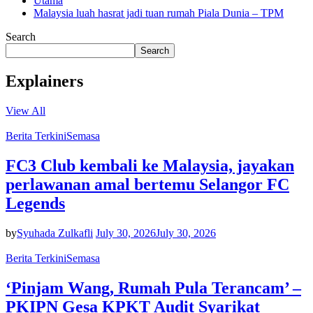
Utama
Malaysia luah hasrat jadi tuan rumah Piala Dunia – TPM
Search
Search
Explainers
View All
Berita Terkini
Semasa
FC3 Club kembali ke Malaysia, jayakan
perlawanan amal bertemu Selangor FC
Legends
by
Syuhada Zulkafli
July 30, 2026
July 30, 2026
Berita Terkini
Semasa
‘Pinjam Wang, Rumah Pula Terancam’ –
PKIPN Gesa KPKT Audit Syarikat