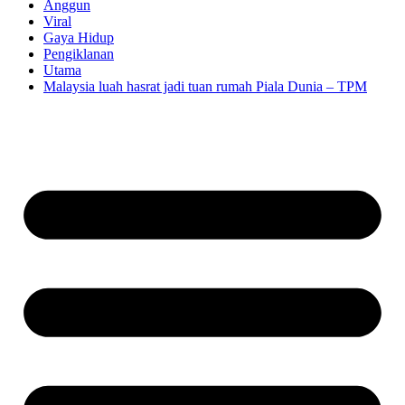
Anggun
Viral
Gaya Hidup
Pengiklanan
Utama
Malaysia luah hasrat jadi tuan rumah Piala Dunia – TPM