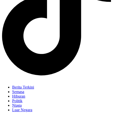
Berita Terkini
Semasa
Hiburan
Politik
Niaga
Luar Negara