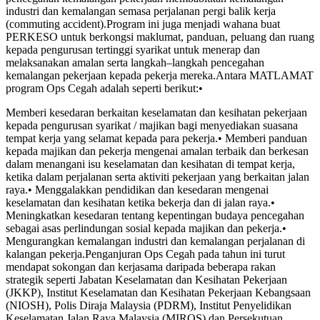
industri dan kemalangan semasa perjalanan pergi balik kerja
(commuting accident).Program ini juga menjadi wahana buat
PERKESO untuk berkongsi maklumat, panduan, peluang dan ruang
kepada pengurusan tertinggi syarikat untuk menerap dan
melaksanakan amalan serta langkah–langkah pencegahan
kemalangan pekerjaan kepada pekerja mereka.Antara MATLAMAT
program Ops Cegah adalah seperti berikut:•
Memberi kesedaran berkaitan keselamatan dan kesihatan pekerjaan
kepada pengurusan syarikat / majikan bagi menyediakan suasana
tempat kerja yang selamat kepada para pekerja.• Memberi panduan
kepada majikan dan pekerja mengenai amalan terbaik dan berkesan
dalam menangani isu keselamatan dan kesihatan di tempat kerja,
ketika dalam perjalanan serta aktiviti pekerjaan yang berkaitan jalan
raya.• Menggalakkan pendidikan dan kesedaran mengenai
keselamatan dan kesihatan ketika bekerja dan di jalan raya.•
Meningkatkan kesedaran tentang kepentingan budaya pencegahan
sebagai asas perlindungan sosial kepada majikan dan pekerja.•
Mengurangkan kemalangan industri dan kemalangan perjalanan di
kalangan pekerja.Penganjuran Ops Cegah pada tahun ini turut
mendapat sokongan dan kerjasama daripada beberapa rakan
strategik seperti Jabatan Keselamatan dan Kesihatan Pekerjaan
(JKKP), Institut Keselamatan dan Kesihatan Pekerjaan Kebangsaan
(NIOSH), Polis Diraja Malaysia (PDRM), Institut Penyelidikan
Keselamatan Jalan Raya Malaysia (MIROS) dan Persekutuan