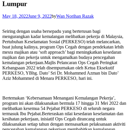
Lumpur
May 18, 2022
June 9, 2022
by
Wan Norihan Razak
Seiring dengan usaha bersepadu yang berterusan bagi
mengurangkan kadar kemalangan melibatkan pekerja di Malaysia,
Pertubuhan Keselamatan Sosial (PERKESO) telah melancarkan,
buat julung kalinya, program Ops Cegah dengan pendekatan lebih
mesra majikan atau ‘soft approach’ bagi meningkatkan kesedaran
majikan dan pekerja untuk mengamalkan budaya pencegahan
kemalangan pekerjaan.Majlis Pelancaran Ops Cegah Peringkat
Kebangsaan 2022 telah disempurnakan oleh Ketua Eksekutif
PERKESO, YBhg. Dato’ Sri Dr. Mohammed Azman bin Dato’
Aziz Mohammed di Menara PERKESO, hari ini.
Bertemakan ‘Kebersamaan Menangani Kemalangan Pekerja’,
program ini akan dilaksanakan bermula 17 hingga 31 Mei 2022 dan
melibatkan kesemua 54 Pejabat PERKESO di seluruh negara
termasuk Ibu Pejabat.Berteraskan nilai kesedaran keselamatan dan
kesihatan pekerjaan, inisiatif Ops Cegah dirancang untuk
dilaksanakan setiap tahun dengan mensasarkan pelaksanaan aktiviti
pencegahan kemalangan pekerjaan membabitkan kemalangan