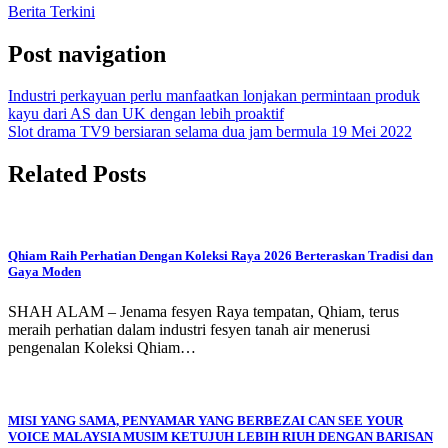
Berita Terkini
Post navigation
Industri perkayuan perlu manfaatkan lonjakan permintaan produk
kayu dari AS dan UK dengan lebih proaktif
Slot drama TV9 bersiaran selama dua jam bermula 19 Mei 2022
Related Posts
Qhiam Raih Perhatian Dengan Koleksi Raya 2026 Berteraskan Tradisi dan
Gaya Moden
SHAH ALAM – Jenama fesyen Raya tempatan, Qhiam, terus
meraih perhatian dalam industri fesyen tanah air menerusi
pengenalan Koleksi Qhiam…
MISI YANG SAMA, PENYAMAR YANG BERBEZAI CAN SEE YOUR
VOICE MALAYSIA MUSIM KETUJUH LEBIH RIUH DENGAN BARISAN