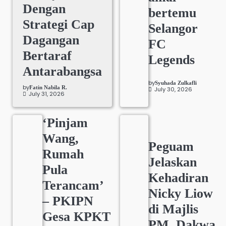
Dengan
bertemu
Strategi Cap
Selangor
Dagangan
FC
Bertaraf
Legends
Antarabangsa
by
Syuhada Zulkafli
by
Fatin Nabila R.
July 30, 2026
July 31, 2026
‘Pinjam
Wang,
Peguam
Rumah
Jelaskan
Pula
Kehadiran
Terancam’
Nicky Liow
– PKIPN
di Majlis
Gesa KPKT
PM, Dakwa