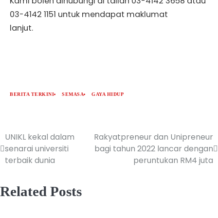
Kami boleh dihubungi di talian 03-4142 3658 atau
03-4142 1151 untuk mendapat maklumat
lanjut.
BERITA TERKINI
SEMASA
GAYA HIDUP
UNIKL kekal dalam
Rakyatpreneur dan Unipreneur
senarai universiti
bagi tahun 2022 lancar dengan
terbaik dunia
peruntukan RM4 juta
Related Posts