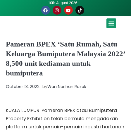
10th August 2026
Malaysia luah hasrat jadi tuan rumah Piala Dunia – TPM
Pameran BPEX ‘Satu Rumah, Satu
Keluarga Bumiputera Malaysia 2022’
8,500 unit kediaman untuk
bumiputera
October 13, 2022
by
Wan Norihan Razak
KUALA LUMPUR: Pameran BPEX atau Bumiputera
Property Exhibition telah bermula mengadakan
platform untuk pemain-pemain industri hartanah