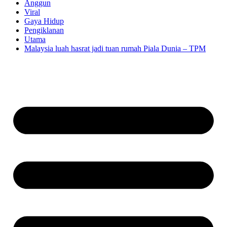
Anggun
Viral
Gaya Hidup
Pengiklanan
Utama
Malaysia luah hasrat jadi tuan rumah Piala Dunia – TPM