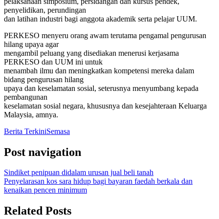
pelaksanaan simposium, persidangan dan kursus pendek,
penyelidikan, perundingan
dan latihan industri bagi anggota akademik serta pelajar UUM.
PERKESO menyeru orang awam terutama pengamal pengurusan
hilang upaya agar
mengambil peluang yang disediakan menerusi kerjasama
PERKESO dan UUM ini untuk
menambah ilmu dan meningkatkan kompetensi mereka dalam
bidang pengurusan hilang
upaya dan keselamatan sosial, seterusnya menyumbang kepada
pembangunan
keselamatan sosial negara, khususnya dan kesejahteraan Keluarga
Malaysia, amnya.
Berita Terkini
Semasa
Post navigation
Sindiket penipuan didalam urusan jual beli tanah
Penyelarasan kos sara hidup bagi bayaran faedah berkala dan
kenaikan pencen minimum
Related Posts