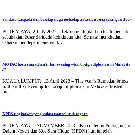
Sentiasa waspada dan bersiap siaga terhadap ancaman serta serangan siber
PUTRAJAYA, 2 JUN 2021 – Teknologi digital kini telah menjadi
sebahagian besar daripada kehidupan kita. Semasa menghadapi
cabaran mendepani pandemik…
MOTAC hosts ramadhan’s iftar evening with foreign diplomats in Malaysia
￼
KUALA LUMPUR, 13 April 2023 – This year’s Ramadan brings
forth an Iftar Evening for foreign diplomats in Malaysia, hosted
by…
KPDN tingkatkan penguatkuasaan seluruh negara
PUTRAJAYA, 1 NOVEMBER 2023 – Kementerian Perdagangan
Dalam Negeri dan Kos Sara Hidup (KPDN) hari ini telah