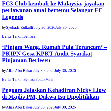
FC3 Club kembali ke Malaysia, jayakan
perlawanan amal bertemu Selangor FC
Legends
by
Syuhada Zulkafli
July 30, 2026
July 30, 2026
Berita Terkini
Semasa
‘Pinjam Wang, Rumah Pula Terancam’ –
PKIPN Gesa KPKT Audit Syarikat
Pinjaman Berlesen
by
Alias Abu Bakar
July 30, 2026
July 30, 2026
Berita Terkini
Semasa
Politik
Viral
Peguam Jelaskan Kehadiran Nicky Liow
di Majlis PM, Dakwa Isu Dipolitikkan
by
Alias Abu Bakar
July 30, 2026
July 30, 2026