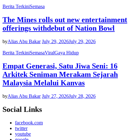
Berita Terkini
Semasa
The Mines rolls out new entertainment
offerings withdebut of Nation Bowl
by
Alias Abu Bakar
July 29, 2026
July 29, 2026
Berita Terkini
Semasa
Viral
Gaya Hidup
Empat Generasi, Satu Jiwa Seni: 16
Arkitek Seniman Merakam Sejarah
Malaysia Melalui Kanvas
by
Alias Abu Bakar
July 27, 2026
July 28, 2026
Social Links
facebook.com
twitter
youtube
google