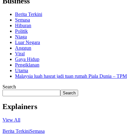
Business
Berita Terkini
Semasa
Hiburan
Politik
Niaga
Luar Negara
Anggun
Viral
Gaya Hidup
Pengiklanan
Utama
Malaysia luah hasrat jadi tuan rumah Piala Dunia – TPM
Search
Search
Explainers
View All
Berita Terkini
Semasa