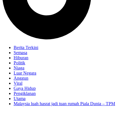
Berita Terkini
Semasa
Hiburan
Politik
Niaga
Luar Negara
Anggun
Viral
Gaya Hidup
Pengiklanan
Utama
Malaysia luah hasrat jadi tuan rumah Piala Dunia – TPM