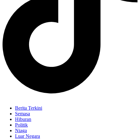
Berita Terkini
Semasa
Hiburan
Politik
Niaga
Luar Negara