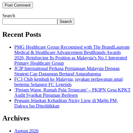
Search
Search
Recent Posts
PMG Healthcare Group Recognised with The BrandLaureate
Medical & Healthcare Advancement BestBrands Awards
2026, Reinforcing Its Position as Malaysia’s No.1 Integrated
Primary Healthcare Group
JCIP International Perkasa Perniagaan Malaysia Dengan
Strategi Cap Dagangan Bertaraf Antarabangsa
FC3 Club kembali ke Malaysia, jayakan perlawanan amal
bertemu Selangor FC Legends
‘Pinjam Wang, Rumah Pula Terancam’ – PKIPN Gesa KPKT
Audit Syarikat Pinjaman Berlesen
Peguam Jelaskan Kehadiran Nicky Liow di Majlis PM,
Dakwa Isu Dipolitikkan
Archives
August 2026