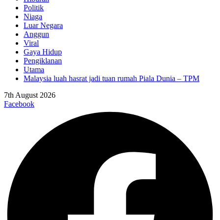
Politik
Niaga
Luar Negara
Anggun
Viral
Gaya Hidup
Pengiklanan
Utama
Malaysia luah hasrat jadi tuan rumah Piala Dunia – TPM
7th August 2026
Facebook