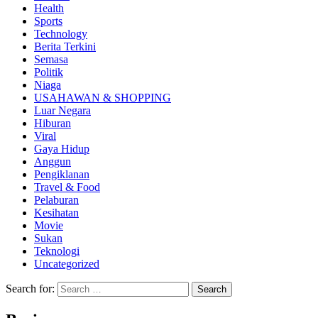
Health
Sports
Technology
Berita Terkini
Semasa
Politik
Niaga
USAHAWAN & SHOPPING
Luar Negara
Hiburan
Viral
Gaya Hidup
Anggun
Pengiklanan
Travel & Food
Pelaburan
Kesihatan
Movie
Sukan
Teknologi
Uncategorized
Search for: