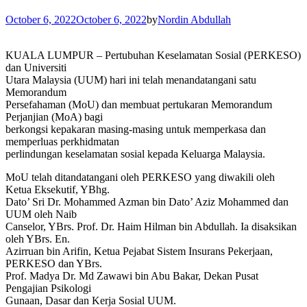
October 6, 2022
October 6, 2022
by
Nordin Abdullah
KUALA LUMPUR – Pertubuhan Keselamatan Sosial (PERKESO)
dan Universiti
Utara Malaysia (UUM) hari ini telah menandatangani satu
Memorandum
Persefahaman (MoU) dan membuat pertukaran Memorandum
Perjanjian (MoA) bagi
berkongsi kepakaran masing-masing untuk memperkasa dan
memperluas perkhidmatan
perlindungan keselamatan sosial kepada Keluarga Malaysia.
MoU telah ditandatangani oleh PERKESO yang diwakili oleh
Ketua Eksekutif, YBhg.
Dato’ Sri Dr. Mohammed Azman bin Dato’ Aziz Mohammed dan
UUM oleh Naib
Canselor, YBrs. Prof. Dr. Haim Hilman bin Abdullah. Ia disaksikan
oleh YBrs. En.
Azirruan bin Arifin, Ketua Pejabat Sistem Insurans Pekerjaan,
PERKESO dan YBrs.
Prof. Madya Dr. Md Zawawi bin Abu Bakar, Dekan Pusat
Pengajian Psikologi
Gunaan, Dasar dan Kerja Sosial UUM.