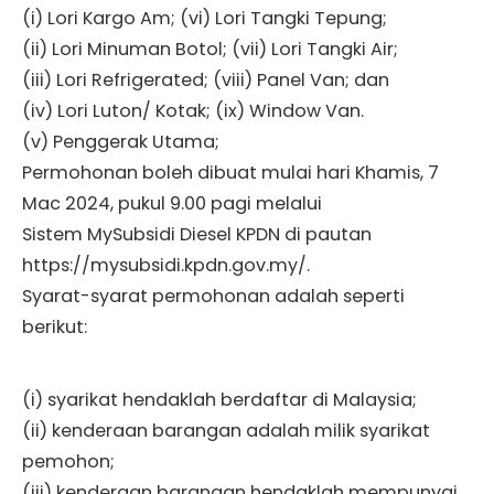
(i) Lori Kargo Am; (vi) Lori Tangki Tepung;
(ii) Lori Minuman Botol; (vii) Lori Tangki Air;
(iii) Lori Refrigerated; (viii) Panel Van; dan
(iv) Lori Luton/ Kotak; (ix) Window Van.
(v) Penggerak Utama;
Permohonan boleh dibuat mulai hari Khamis, 7
Mac 2024, pukul 9.00 pagi melalui
Sistem MySubsidi Diesel KPDN di pautan
https://mysubsidi.kpdn.gov.my/.
Syarat-syarat permohonan adalah seperti
berikut:
(i) syarikat hendaklah berdaftar di Malaysia;
(ii) kenderaan barangan adalah milik syarikat
pemohon;
(iii) kenderaan barangan hendaklah mempunyai