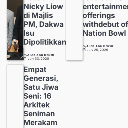
Nicky Liow
entertainme
di Majlis
offerings
PM, Dakwa
withdebut o
Isu
Nation Bowl
Dipolitikkan
by
Alias Abu Bakar
July 29, 2026
by
Alias Abu Bakar
July 30, 2026
Empat
Generasi,
Satu Jiwa
Seni: 16
Arkitek
Seniman
Merakam