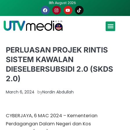
8th August 2026
Malaysia luah hasrat jadi tuan rumah Piala Dunia – TPM
PERLUASAN PROJEK RINTIS
SISTEM KAWALAN
DIESELBERSUBSIDI 2.0 (SKDS
2.0)
March 6, 2024
by
Nordin Abdullah
CYBERJAYA, 6 MAC 2024 – Kementerian
Perdagangan Dalam Negeri dan Kos