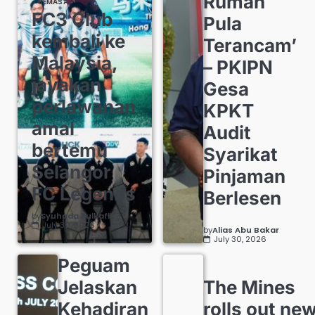
Rumah
SEMASA
FC3 Club
Pula
kembali ke
Terancam’
Malaysia,
– PKIPN
jayakan
Gesa
perlawanan
KPKT
amal
Audit
bertemu
Syarikat
Selangor
Pinjaman
FC Legends
Berlesen
by
Syuhada Zulkafli
July 30, 2026
by
Alias Abu Bakar
July 30, 2026
Peguam
Jelaskan
The Mines
Kehadiran
rolls out ne