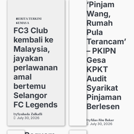
‘Pinjam
Wang,
BERITA TERKINI
Rumah
SEMASA
FC3 Club
Pula
kembali ke
Terancam’
Malaysia,
– PKIPN
jayakan
Gesa
perlawanan
KPKT
amal
Audit
bertemu
Syarikat
Selangor
Pinjaman
FC Legends
Berlesen
by
Syuhada Zulkafli
July 30, 2026
by
Alias Abu Bakar
July 30, 2026