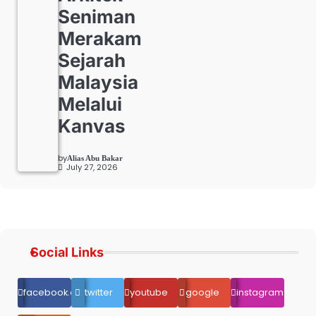
Seniman
Merakam
Sejarah
Malaysia
Melalui
Kanvas
by
Alias Abu Bakar
July 27, 2026
Social Links
facebook.com
twitter
youtube
google
instagram