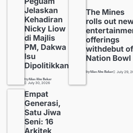
Peguam
Jelaskan
The Mines
Kehadiran
rolls out ne
Nicky Liow
entertainme
di Majlis
offerings
PM, Dakwa
withdebut o
Isu
Nation Bowl
Dipolitikkan
by
July 29, 
Alias Abu Bakar
by
Alias Abu Bakar
July 30, 2026
Empat
Generasi,
Satu Jiwa
Seni: 16
Arkitek