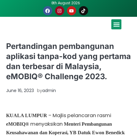
8th August 2026
Malaysia luah hasrat jadi tuan rumah Piala Dunia – TPM
Pertandingan pembangunan
aplikasi tanpa-kod yang pertama
dan terbesar di Malaysia,
eMOBIQ® Challenge 2023.
June 16, 2023
by
admin
– Majlis pelancaran rasmi
KUALA LUMPUR
menyaksikan
eMOBIQ®
Menteri Pembangunan
Keusahawanan dan Koperasi, YB Datuk Ewon Benedick