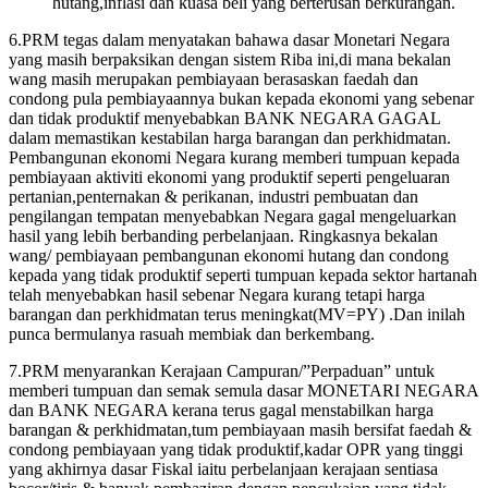
hutang,inflasi dan kuasa beli yang berterusan berkurangan.
6.PRM tegas dalam menyatakan bahawa dasar Monetari Negara
yang masih berpaksikan dengan sistem Riba ini,di mana bekalan
wang masih merupakan pembiayaan berasaskan faedah dan
condong pula pembiayaannya bukan kepada ekonomi yang sebenar
dan tidak produktif menyebabkan BANK NEGARA GAGAL
dalam memastikan kestabilan harga barangan dan perkhidmatan.
Pembangunan ekonomi Negara kurang memberi tumpuan kepada
pembiayaan aktiviti ekonomi yang produktif seperti pengeluaran
pertanian,penternakan & perikanan, industri pembuatan dan
pengilangan tempatan menyebabkan Negara gagal mengeluarkan
hasil yang lebih berbanding perbelanjaan. Ringkasnya bekalan
wang/ pembiayaan pembangunan ekonomi hutang dan condong
kepada yang tidak produktif seperti tumpuan kepada sektor hartanah
telah menyebabkan hasil sebenar Negara kurang tetapi harga
barangan dan perkhidmatan terus meningkat(MV=PY) .Dan inilah
punca bermulanya rasuah membiak dan berkembang.
7.PRM menyarankan Kerajaan Campuran/”Perpaduan” untuk
memberi tumpuan dan semak semula dasar MONETARI NEGARA
dan BANK NEGARA kerana terus gagal menstabilkan harga
barangan & perkhidmatan,tum pembiayaan masih bersifat faedah &
condong pembiayaan yang tidak produktif,kadar OPR yang tinggi
yang akhirnya dasar Fiskal iaitu perbelanjaan kerajaan sentiasa