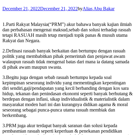
December 21, 2022
December 21, 2022
by
Alias Abu Bakar
1.Parti Rakyat Malaysia(“PRM”) akur bahawa banyak kajian ilmiah
dan perbahasan mengenai maksud,sebab dan solusi terhadap rasuah
tetapi RASUAH masih tetap menjadi topik panas & musuh utama
Rakyat dan Negara.
2.Definasi rasuah banyak berkaitan dan bertumpu dengan rasuah
politik yang membabitkan pihak pemerintah dan penjawat awam
walaupun rasuah tidak mengenal batas dari mana ia datang samada
di pihak awam maupun swasta.
3.Begitu juga dengan sebab rasuah bertumpu kepada soal
kepimpinan seseorang individu yang mementingkan kepentingan
diri sendiri,gaji/pendapatan yang kecil berbanding dengan kos sara
hidup, tekanan dan penindasan ekonomi seperti banyak berhutang &
berdepan dengan inflasi, sikap individualistik & materialistik dalam
masyarakat moden hari ini dan kurangnya didikan agama & moral
seseorang sebagai punca-punca utama rasuah membiak dan
berkembang.
3.PRM juga akur terdapat banyak saranan dan solusi kepada
pembasmian rasuah seperti keperluan & penekanan pendidikan