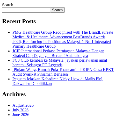
Search
Search
Recent Posts
PMG Healthcare Group Recognised with The BrandLaureate
Medical & Healthcare Advancement BestBrands Awards
2026, Reinforcing Its Position as Malaysia’s No.1 Integrated
Primary Healthcare Group
JCIP International Perkasa Perniagaan Malaysia Dengan
Strategi Cap Dagangan Bertaraf Antarabangsa
FC3 Club kembali ke Malaysia, jayakan perlawanan amal
bertemu Selangor FC Legends
‘Pinjam Wang, Rumah Pula Terancam’ – PKIPN Gesa KPKT
Audit Syarikat Pinjaman Berlesen
Peguam Jelaskan Kehadiran Nicky Liow di Majlis PM,
Dakwa Isu Dipolitikkan
Archives
August 2026
July 2026
June 2026