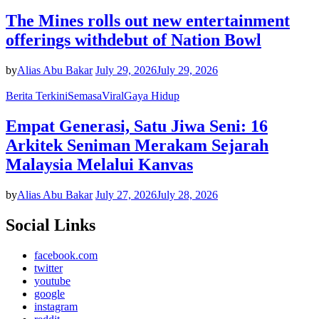
The Mines rolls out new entertainment
offerings withdebut of Nation Bowl
by
Alias Abu Bakar
July 29, 2026
July 29, 2026
Berita Terkini
Semasa
Viral
Gaya Hidup
Empat Generasi, Satu Jiwa Seni: 16
Arkitek Seniman Merakam Sejarah
Malaysia Melalui Kanvas
by
Alias Abu Bakar
July 27, 2026
July 28, 2026
Social Links
facebook.com
twitter
youtube
google
instagram