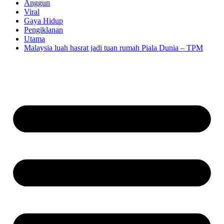
Anggun
Viral
Gaya Hidup
Pengiklanan
Utama
Malaysia luah hasrat jadi tuan rumah Piala Dunia – TPM