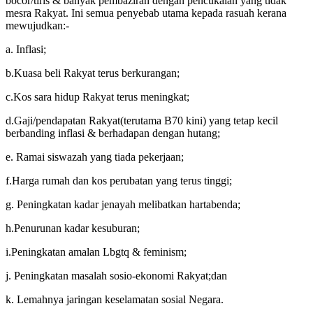
bocor/tiris & banyak pembaziran dengan pencukaian yang tidak
mesra Rakyat. Ini semua penyebab utama kepada rasuah kerana
mewujudkan:-
a. Inflasi;
b.Kuasa beli Rakyat terus berkurangan;
c.Kos sara hidup Rakyat terus meningkat;
d.Gaji/pendapatan Rakyat(terutama B70 kini) yang tetap kecil
berbanding inflasi & berhadapan dengan hutang;
e. Ramai siswazah yang tiada pekerjaan;
f.Harga rumah dan kos perubatan yang terus tinggi;
g. Peningkatan kadar jenayah melibatkan hartabenda;
h.Penurunan kadar kesuburan;
i.Peningkatan amalan Lbgtq & feminism;
j. Peningkatan masalah sosio-ekonomi Rakyat;dan
k. Lemahnya jaringan keselamatan sosial Negara.