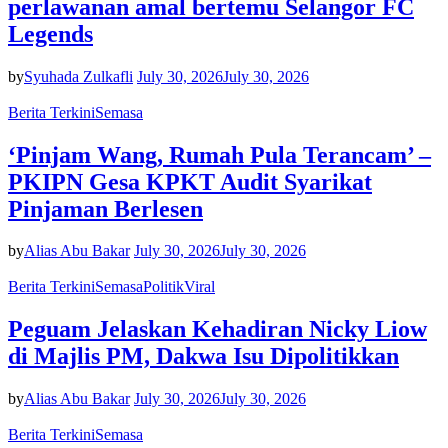
perlawanan amal bertemu Selangor FC
Legends
by
Syuhada Zulkafli
July 30, 2026
July 30, 2026
Berita Terkini
Semasa
‘Pinjam Wang, Rumah Pula Terancam’ –
PKIPN Gesa KPKT Audit Syarikat
Pinjaman Berlesen
by
Alias Abu Bakar
July 30, 2026
July 30, 2026
Berita Terkini
Semasa
Politik
Viral
Peguam Jelaskan Kehadiran Nicky Liow
di Majlis PM, Dakwa Isu Dipolitikkan
by
Alias Abu Bakar
July 30, 2026
July 30, 2026
Berita Terkini
Semasa