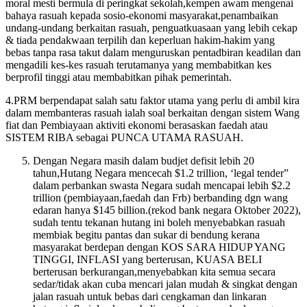
moral mesti bermula di peringkat sekolah,kempen awam mengenai
bahaya rasuah kepada sosio-ekonomi masyarakat,penambaikan
undang-undang berkaitan rasuah, penguatkuasaan yang lebih cekap
& tiada pendakwaan terpilih dan keperluan hakim-hakim yang
bebas tanpa rasa takut dalam menguruskan pentadbiran keadilan dan
mengadili kes-kes rasuah terutamanya yang membabitkan kes
berprofil tinggi atau membabitkan pihak pemerintah.
4.PRM berpendapat salah satu faktor utama yang perlu di ambil kira
dalam membanteras rasuah ialah soal berkaitan dengan sistem Wang
fiat dan Pembiayaan aktiviti ekonomi berasaskan faedah atau
SISTEM RIBA sebagai PUNCA UTAMA RASUAH.
Dengan Negara masih dalam budjet defisit lebih 20
tahun,Hutang Negara mencecah $1.2 trillion, ‘legal tender”
dalam perbankan swasta Negara sudah mencapai lebih $2.2
trillion (pembiayaan,faedah dan Frb) berbanding dgn wang
edaran hanya $145 billion.(rekod bank negara Oktober 2022),
sudah tentu tekanan hutang ini boleh menyebabkan rasuah
membiak begitu pantas dan sukar di bendung kerana
masyarakat berdepan dengan KOS SARA HIDUP YANG
TINGGI, INFLASI yang berterusan, KUASA BELI
berterusan berkurangan,menyebabkan kita semua secara
sedar/tidak akan cuba mencari jalan mudah & singkat dengan
jalan rasuah untuk bebas dari cengkaman dan linkaran