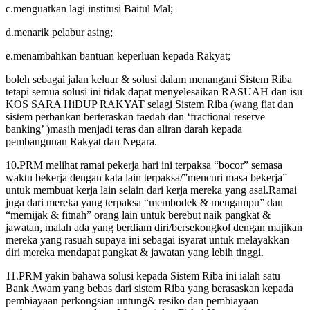
c.menguatkan lagi institusi Baitul Mal;
d.menarik pelabur asing;
e.menambahkan bantuan keperluan kepada Rakyat;
boleh sebagai jalan keluar & solusi dalam menangani Sistem Riba
tetapi semua solusi ini tidak dapat menyelesaikan RASUAH dan isu
KOS SARA HiDUP RAKYAT selagi Sistem Riba (wang fiat dan
sistem perbankan berteraskan faedah dan ‘fractional reserve
banking’ )masih menjadi teras dan aliran darah kepada
pembangunan Rakyat dan Negara.
10.PRM melihat ramai pekerja hari ini terpaksa “bocor” semasa
waktu bekerja dengan kata lain terpaksa/”mencuri masa bekerja”
untuk membuat kerja lain selain dari kerja mereka yang asal.Ramai
juga dari mereka yang terpaksa “membodek & mengampu” dan
“memijak & fitnah” orang lain untuk berebut naik pangkat &
jawatan, malah ada yang berdiam diri/bersekongkol dengan majikan
mereka yang rasuah supaya ini sebagai isyarat untuk melayakkan
diri mereka mendapat pangkat & jawatan yang lebih tinggi.
11.PRM yakin bahawa solusi kepada Sistem Riba ini ialah satu
Bank Awam yang bebas dari sistem Riba yang berasaskan kepada
pembiayaan perkongsian untung& resiko dan pembiayaan