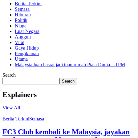
Berita Terkini
Semasa
Hiburan
Politik
Niaga
Luar Negara
Anggun
Viral
Gaya Hidup
Pengiklanan
Utama
Malaysia luah hasrat jadi tuan rumah Piala Dunia – TPM
Search
Search
Explainers
View All
Berita Terkini
Semasa
FC3 Club kembali ke Malaysia, jayakan