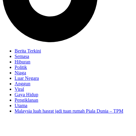
Berita Terkini
Semasa
Hiburan
Politik
Niaga
Luar Negara
Anggun
Viral
Gaya Hidup
Pengiklanan
Utama
Malaysia luah hasrat jadi tuan rumah Piala Dunia – TPM