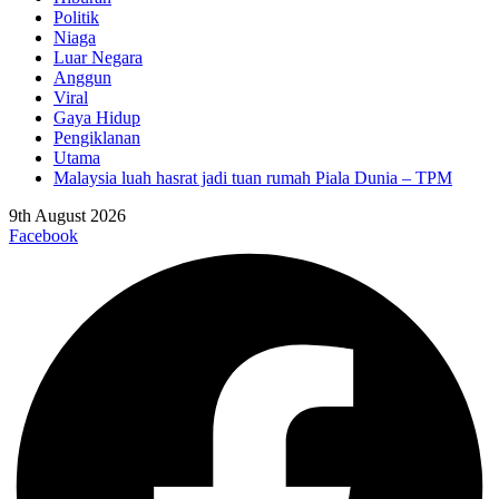
Politik
Niaga
Luar Negara
Anggun
Viral
Gaya Hidup
Pengiklanan
Utama
Malaysia luah hasrat jadi tuan rumah Piala Dunia – TPM
9th August 2026
Facebook