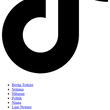
Berita Terkini
Semasa
Hiburan
Politik
Niaga
Luar Negara