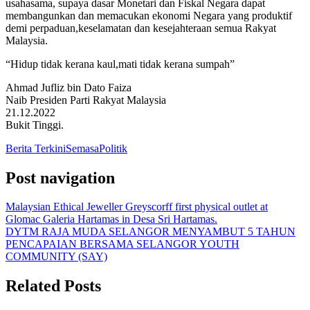
usahasama, supaya dasar Monetari dan Fiskal Negara dapat
membangunkan dan memacukan ekonomi Negara yang produktif
demi perpaduan,keselamatan dan kesejahteraan semua Rakyat
Malaysia.
“Hidup tidak kerana kaul,mati tidak kerana sumpah”
Ahmad Jufliz bin Dato Faiza
Naib Presiden Parti Rakyat Malaysia
21.12.2022
Bukit Tinggi.
Berita Terkini
Semasa
Politik
Post navigation
Malaysian Ethical Jeweller Greyscorff first physical outlet at
Glomac Galeria Hartamas in Desa Sri Hartamas.
DYTM RAJA MUDA SELANGOR MENYAMBUT 5 TAHUN
PENCAPAIAN BERSAMA SELANGOR YOUTH
COMMUNITY (SAY)
Related Posts