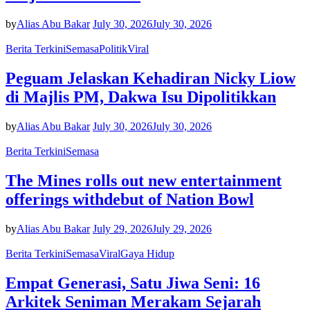
by
Alias Abu Bakar
July 30, 2026
July 30, 2026
Berita Terkini
Semasa
Politik
Viral
Peguam Jelaskan Kehadiran Nicky Liow
di Majlis PM, Dakwa Isu Dipolitikkan
by
Alias Abu Bakar
July 30, 2026
July 30, 2026
Berita Terkini
Semasa
The Mines rolls out new entertainment
offerings withdebut of Nation Bowl
by
Alias Abu Bakar
July 29, 2026
July 29, 2026
Berita Terkini
Semasa
Viral
Gaya Hidup
Empat Generasi, Satu Jiwa Seni: 16
Arkitek Seniman Merakam Sejarah