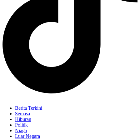
Berita Terkini
Semasa
Hiburan
Politik
Niaga
Luar Negara