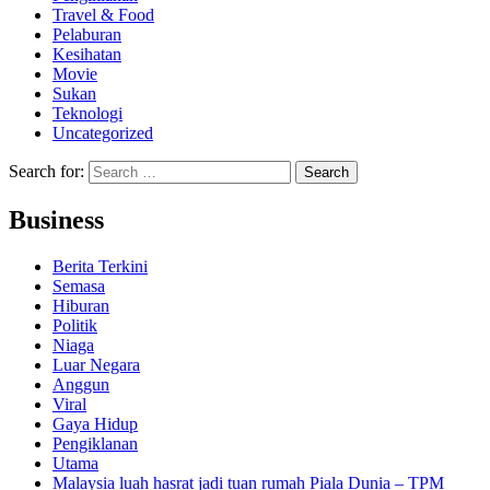
Travel & Food
Pelaburan
Kesihatan
Movie
Sukan
Teknologi
Uncategorized
Search for:
Business
Berita Terkini
Semasa
Hiburan
Politik
Niaga
Luar Negara
Anggun
Viral
Gaya Hidup
Pengiklanan
Utama
Malaysia luah hasrat jadi tuan rumah Piala Dunia – TPM