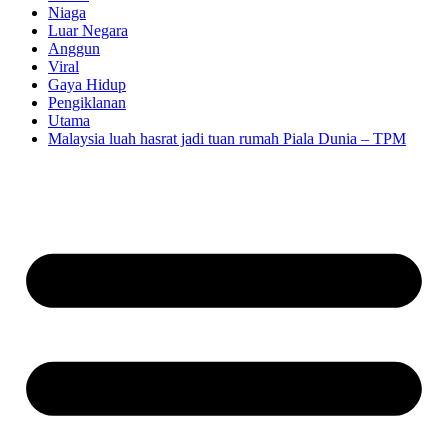
Niaga
Luar Negara
Anggun
Viral
Gaya Hidup
Pengiklanan
Utama
Malaysia luah hasrat jadi tuan rumah Piala Dunia – TPM