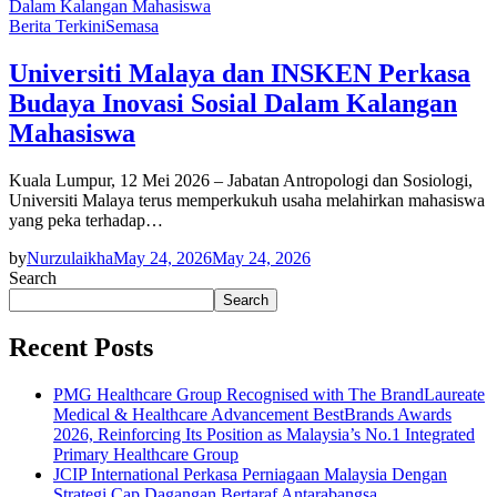
Berita Terkini
Semasa
Universiti Malaya dan INSKEN Perkasa
Budaya Inovasi Sosial Dalam Kalangan
Mahasiswa
Kuala Lumpur, 12 Mei 2026 – Jabatan Antropologi dan Sosiologi,
Universiti Malaya terus memperkukuh usaha melahirkan mahasiswa
yang peka terhadap…
by
Nurzulaikha
May 24, 2026
May 24, 2026
Search
Search
Recent Posts
PMG Healthcare Group Recognised with The BrandLaureate
Medical & Healthcare Advancement BestBrands Awards
2026, Reinforcing Its Position as Malaysia’s No.1 Integrated
Primary Healthcare Group
JCIP International Perkasa Perniagaan Malaysia Dengan
Strategi Cap Dagangan Bertaraf Antarabangsa