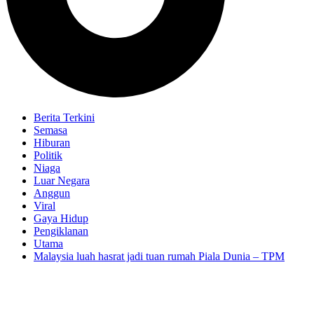
Berita Terkini
Semasa
Hiburan
Politik
Niaga
Luar Negara
Anggun
Viral
Gaya Hidup
Pengiklanan
Utama
Malaysia luah hasrat jadi tuan rumah Piala Dunia – TPM