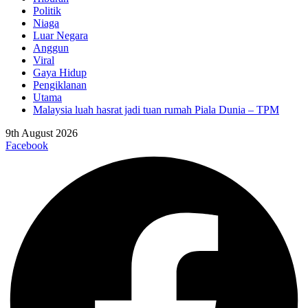
Politik
Niaga
Luar Negara
Anggun
Viral
Gaya Hidup
Pengiklanan
Utama
Malaysia luah hasrat jadi tuan rumah Piala Dunia – TPM
9th August 2026
Facebook