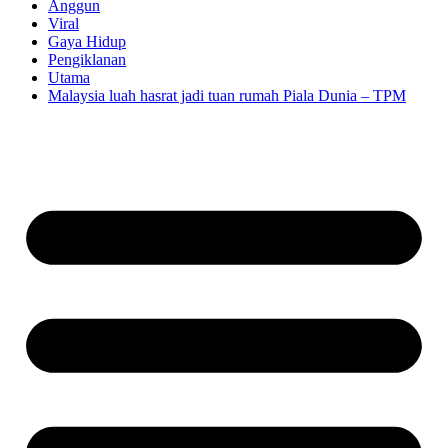
Anggun
Viral
Gaya Hidup
Pengiklanan
Utama
Malaysia luah hasrat jadi tuan rumah Piala Dunia – TPM