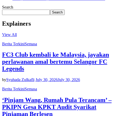
Search
Search
Explainers
View All
Berita Terkini
Semasa
FC3 Club kembali ke Malaysia, jayakan
perlawanan amal bertemu Selangor FC
Legends
by
Syuhada Zulkafli
July 30, 2026
July 30, 2026
Berita Terkini
Semasa
‘Pinjam Wang, Rumah Pula Terancam’ –
PKIPN Gesa KPKT Audit Syarikat
Pinjaman Berlesen