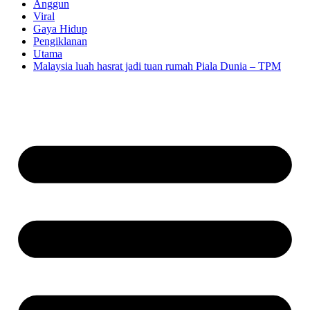
Anggun
Viral
Gaya Hidup
Pengiklanan
Utama
Malaysia luah hasrat jadi tuan rumah Piala Dunia – TPM