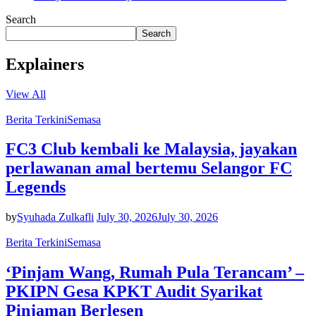
Search
Search
Explainers
View All
Berita Terkini
Semasa
FC3 Club kembali ke Malaysia, jayakan
perlawanan amal bertemu Selangor FC
Legends
by
Syuhada Zulkafli
July 30, 2026
July 30, 2026
Berita Terkini
Semasa
‘Pinjam Wang, Rumah Pula Terancam’ –
PKIPN Gesa KPKT Audit Syarikat
Pinjaman Berlesen