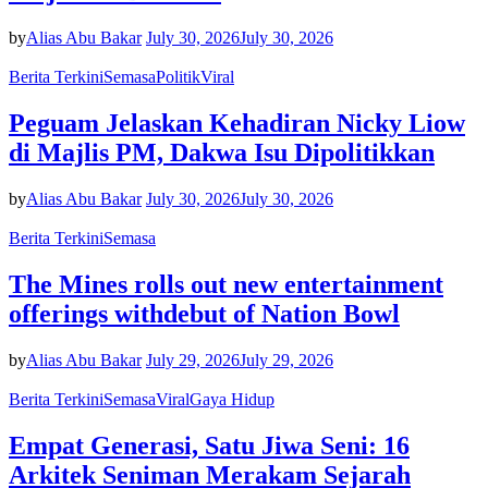
by
Alias Abu Bakar
July 30, 2026
July 30, 2026
Berita Terkini
Semasa
Politik
Viral
Peguam Jelaskan Kehadiran Nicky Liow
di Majlis PM, Dakwa Isu Dipolitikkan
by
Alias Abu Bakar
July 30, 2026
July 30, 2026
Berita Terkini
Semasa
The Mines rolls out new entertainment
offerings withdebut of Nation Bowl
by
Alias Abu Bakar
July 29, 2026
July 29, 2026
Berita Terkini
Semasa
Viral
Gaya Hidup
Empat Generasi, Satu Jiwa Seni: 16
Arkitek Seniman Merakam Sejarah