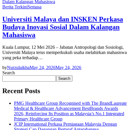
Berita Terkini
Semasa
Universiti Malaya dan INSKEN Perkasa
Budaya Inovasi Sosial Dalam Kalangan
Mahasiswa
Kuala Lumpur, 12 Mei 2026 – Jabatan Antropologi dan Sosiologi,
Universiti Malaya terus memperkukuh usaha melahirkan mahasiswa
yang peka terhadap…
by
Nurzulaikha
May 24, 2026
May 24, 2026
Search
Search
Recent Posts
PMG Healthcare Group Recognised with The BrandLaureate
Medical & Healthcare Advancement BestBrands Awards
2026, Reinforcing Its Position as Malaysia’s No.1 Integrated
Primary Healthcare Group
JCIP International Perkasa Perniagaan Malaysia Dengan
Strategi Cap Dagangan Bertaraf Antarabangsa