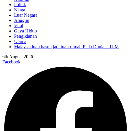
Politik
Niaga
Luar Negara
Anggun
Viral
Gaya Hidup
Pengiklanan
Utama
Malaysia luah hasrat jadi tuan rumah Piala Dunia – TPM
6th August 2026
Facebook