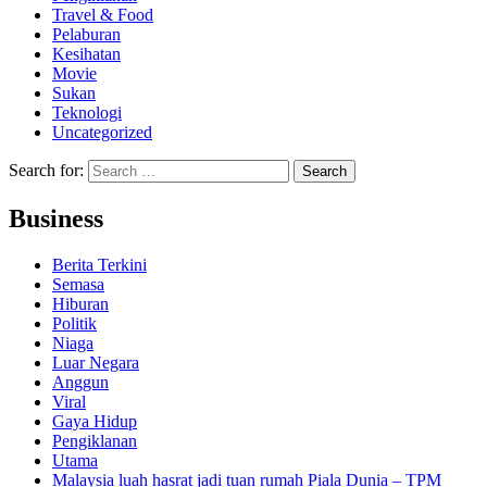
Travel & Food
Pelaburan
Kesihatan
Movie
Sukan
Teknologi
Uncategorized
Search for:
Business
Berita Terkini
Semasa
Hiburan
Politik
Niaga
Luar Negara
Anggun
Viral
Gaya Hidup
Pengiklanan
Utama
Malaysia luah hasrat jadi tuan rumah Piala Dunia – TPM