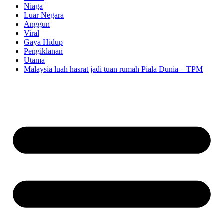
Niaga
Luar Negara
Anggun
Viral
Gaya Hidup
Pengiklanan
Utama
Malaysia luah hasrat jadi tuan rumah Piala Dunia – TPM