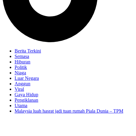
Berita Terkini
Semasa
Hiburan
Politik
Niaga
Luar Negara
Anggun
Viral
Gaya Hidup
Pengiklanan
Utama
Malaysia luah hasrat jadi tuan rumah Piala Dunia – TPM