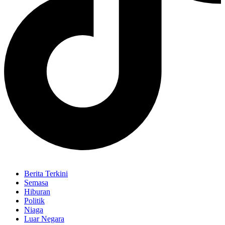
Berita Terkini
Semasa
Hiburan
Politik
Niaga
Luar Negara