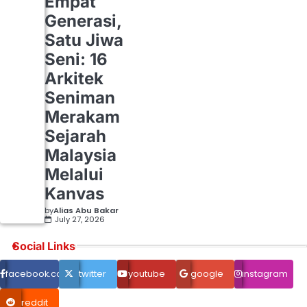
Empat
Generasi,
Satu Jiwa
Seni: 16
Arkitek
Seniman
Merakam
Sejarah
Malaysia
Melalui
Kanvas
by
Alias Abu Bakar
July 27, 2026
Social Links
facebook.com
twitter
youtube
google
instagram
reddit