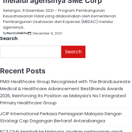
melalui agensinya SME Corp
Selangor, 9 Disember 2021 – Program Pembangunan
Keusahawanan Halal yang dilaksanakan oleh Kementerian
Pembangunan Usahawan dan Koperasi (MEDAC) melalui
agensinya…
by
Nurzulaikha
December 9, 2021
Search
Search
Recent Posts
PMG Healthcare Group Recognised with The BrandLaureate
Medical & Healthcare Advancement BestBrands Awards
2026, Reinforcing Its Position as Malaysia’s No.1 Integrated
Primary Healthcare Group
JCIP International Perkasa Perniagaan Malaysia Dengan
Strategi Cap Dagangan Bertaraf Antarabangsa
FC3 Club kembali ke Malaysia, jayakan perlawanan amal