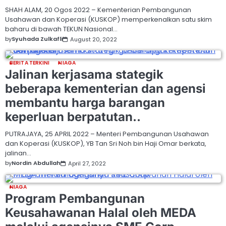
SHAH ALAM, 20 Ogos 2022 – Kementerian Pembangunan
Usahawan dan Koperasi (KUSKOP) memperkenalkan satu skim
baharu di bawah TEKUN Nasional…
by
Syuhada Zulkafli
August 20, 2022
BERITA TERKINI
NIAGA
Jalinan kerjasama stategik
beberapa kementerian dan agensi
membantu harga barangan
keperluan berpatutan..
PUTRAJAYA, 25 APRIL 2022 – Menteri Pembangunan Usahawan
dan Koperasi (KUSKOP), YB Tan Sri Noh bin Haji Omar berkata,
jalinan…
by
Nordin Abdullah
April 27, 2022
NIAGA
Program Pembangunan
Keusahawanan Halal oleh MEDA