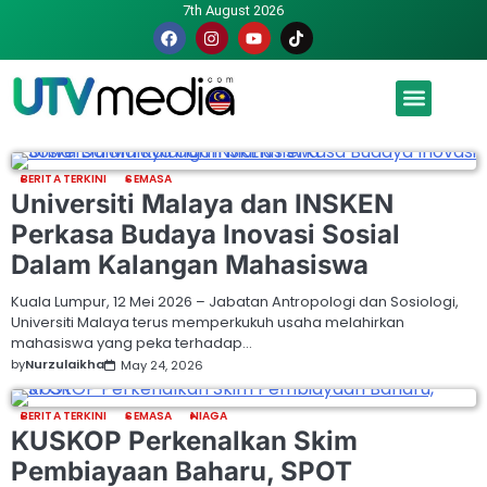
7th August 2026
Malaysia luah hasrat jadi tuan rumah Piala Dunia – TPM
BERITA TERKINI
SEMASA
Universiti Malaya dan INSKEN
Perkasa Budaya Inovasi Sosial
Dalam Kalangan Mahasiswa
Kuala Lumpur, 12 Mei 2026 – Jabatan Antropologi dan Sosiologi,
Universiti Malaya terus memperkukuh usaha melahirkan
mahasiswa yang peka terhadap…
by
Nurzulaikha
May 24, 2026
BERITA TERKINI
SEMASA
NIAGA
KUSKOP Perkenalkan Skim
Pembiayaan Baharu, SPOT