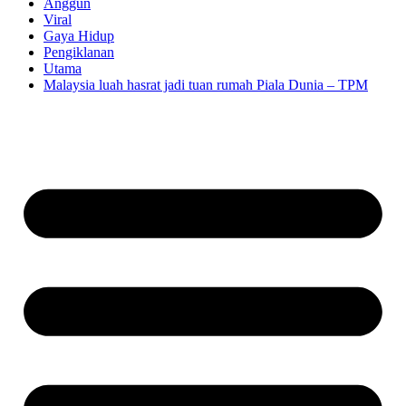
Anggun
Viral
Gaya Hidup
Pengiklanan
Utama
Malaysia luah hasrat jadi tuan rumah Piala Dunia – TPM