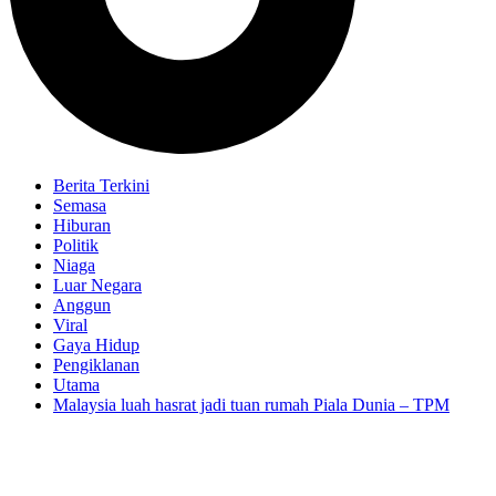
Berita Terkini
Semasa
Hiburan
Politik
Niaga
Luar Negara
Anggun
Viral
Gaya Hidup
Pengiklanan
Utama
Malaysia luah hasrat jadi tuan rumah Piala Dunia – TPM