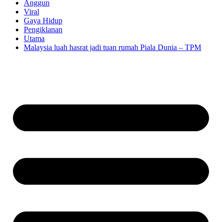
Anggun
Viral
Gaya Hidup
Pengiklanan
Utama
Malaysia luah hasrat jadi tuan rumah Piala Dunia – TPM