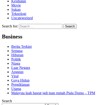
Kesihatan
Movie
Sukan
Teknologi
Uncategorized
Search for:
Business
Berita Terkini
Semasa
Hiburan
Politik
Niaga
Luar Negara
Anggun
Viral
Gaya Hidup
Pengiklanan
Utama
Malaysia luah hasrat jadi tuan rumah Piala Dunia – TPM
Search