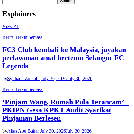
Search
Explainers
View All
Berita Terkini
Semasa
FC3 Club kembali ke Malaysia, jayakan
perlawanan amal bertemu Selangor FC
Legends
by
Syuhada Zulkafli
July 30, 2026
July 30, 2026
Berita Terkini
Semasa
‘Pinjam Wang, Rumah Pula Terancam’ –
PKIPN Gesa KPKT Audit Syarikat
Pinjaman Berlesen
by
Alias Abu Bakar
July 30, 2026
July 30, 2026