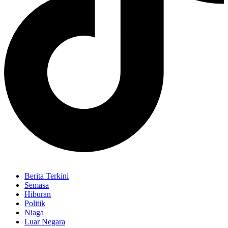
Berita Terkini
Semasa
Hiburan
Politik
Niaga
Luar Negara