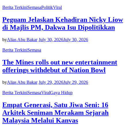
Berita Terkini
Semasa
Politik
Viral
Peguam Jelaskan Kehadiran Nicky Liow
di Majlis PM, Dakwa Isu Dipolitikkan
by
Alias Abu Bakar
July 30, 2026
July 30, 2026
Berita Terkini
Semasa
The Mines rolls out new entertainment
offerings withdebut of Nation Bowl
by
Alias Abu Bakar
July 29, 2026
July 29, 2026
Berita Terkini
Semasa
Viral
Gaya Hidup
Empat Generasi, Satu Jiwa Seni: 16
Arkitek Seniman Merakam Sejarah
Malaysia Melalui Kanvas