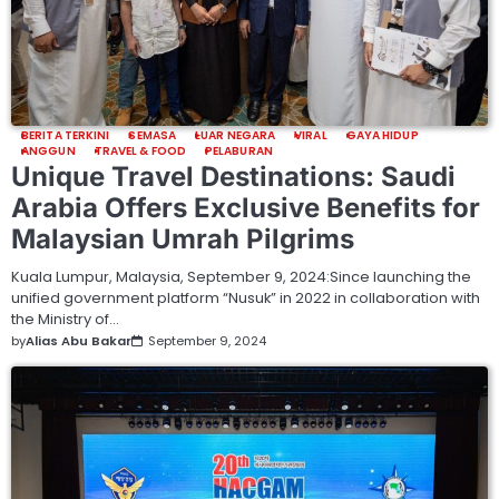
BERITA TERKINI
SEMASA
LUAR NEGARA
VIRAL
GAYA HIDUP
ANGGUN
TRAVEL & FOOD
PELABURAN
Unique Travel Destinations: Saudi
Arabia Offers Exclusive Benefits for
Malaysian Umrah Pilgrims
Kuala Lumpur, Malaysia, September 9, 2024:Since launching the
unified government platform “Nusuk” in 2022 in collaboration with
the Ministry of…
by
Alias Abu Bakar
September 9, 2024