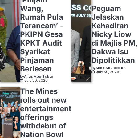
Wang,
Peguam
Rumah Pula
Jelaskan
Terancam’ –
Kehadiran
PKIPN Gesa
Nicky Liow
KPKT Audit
di Majlis PM,
Syarikat
Dakwa Isu
Pinjaman
Dipolitikkan
Berlesen
by
Alias Abu Bakar
July 30, 2026
by
Alias Abu Bakar
July 30, 2026
The Mines
rolls out new
entertainment
offerings
withdebut of
Nation Bowl