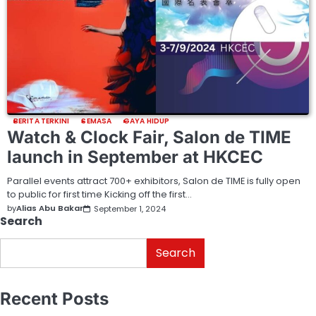
BERITA TERKINI
SEMASA
GAYA HIDUP
Watch & Clock Fair, Salon de TIME
launch in September at HKCEC
Parallel events attract 700+ exhibitors, Salon de TIME is fully open
to public for first time Kicking off the first…
by
Alias Abu Bakar
September 1, 2024
Search
Search
Recent Posts