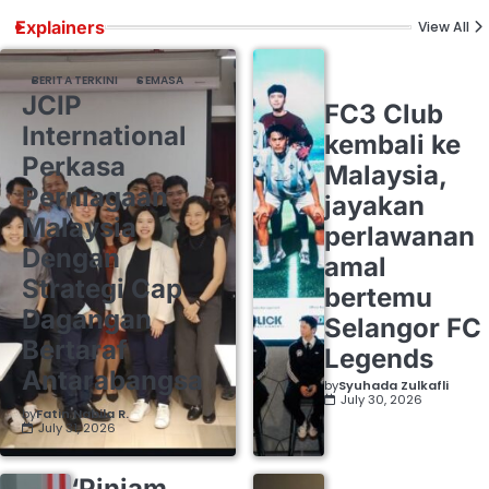
Explainers
View All
BERITA TERKINI
SEMASA
JCIP
FC3 Club
International
kembali ke
Perkasa
Malaysia,
Perniagaan
jayakan
Malaysia
perlawanan
Dengan
amal
Strategi Cap
bertemu
Dagangan
Selangor FC
Bertaraf
Legends
Antarabangsa
by
Syuhada Zulkafli
July 30, 2026
by
Fatin Nabila R.
July 31, 2026
‘Pinjam