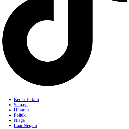
Berita Terkini
Semasa
Hiburan
Politik
Niaga
Luar Negara