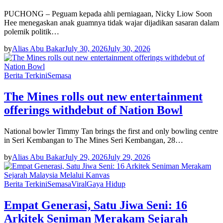
PUCHONG – Peguam kepada ahli perniagaan, Nicky Liow Soon
Hee menegaskan anak guamnya tidak wajar dijadikan sasaran dalam
polemik politik…
by
Alias Abu Bakar
July 30, 2026
July 30, 2026
Berita Terkini
Semasa
The Mines rolls out new entertainment
offerings withdebut of Nation Bowl
National bowler Timmy Tan brings the first and only bowling centre
in Seri Kembangan to The Mines Seri Kembangan, 28…
by
Alias Abu Bakar
July 29, 2026
July 29, 2026
Berita Terkini
Semasa
Viral
Gaya Hidup
Empat Generasi, Satu Jiwa Seni: 16
Arkitek Seniman Merakam Sejarah