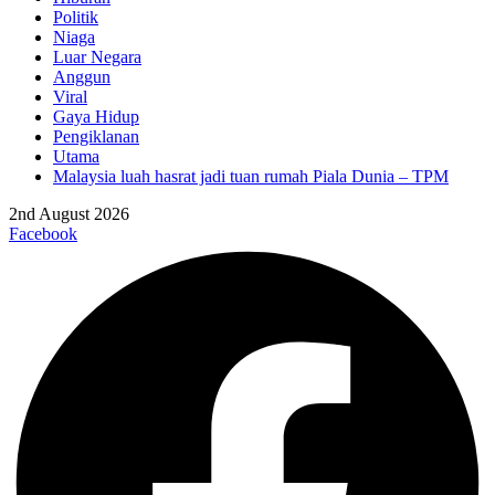
Politik
Niaga
Luar Negara
Anggun
Viral
Gaya Hidup
Pengiklanan
Utama
Malaysia luah hasrat jadi tuan rumah Piala Dunia – TPM
2nd August 2026
Facebook