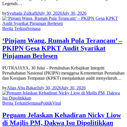
Legends…
by
Syuhada Zulkafli
July 30, 2026
July 30, 2026
Berita Terkini
Semasa
‘Pinjam Wang, Rumah Pula Terancam’ –
PKIPN Gesa KPKT Audit Syarikat
Pinjaman Berlesen
PUTRAJAYA, 30 Julai – Pertubuhan Kebajikan Integriti
Persahabatan Nasional (PKIPN) menggesa Kementerian Perumahan
dan Kerajaan Tempatan (KPKT) menjalankan audit menyeluruh…
by
Alias Abu Bakar
July 30, 2026
July 30, 2026
Berita Terkini
Semasa
Politik
Viral
Peguam Jelaskan Kehadiran Nicky Liow
di Majlis PM, Dakwa Isu Dipolitikkan