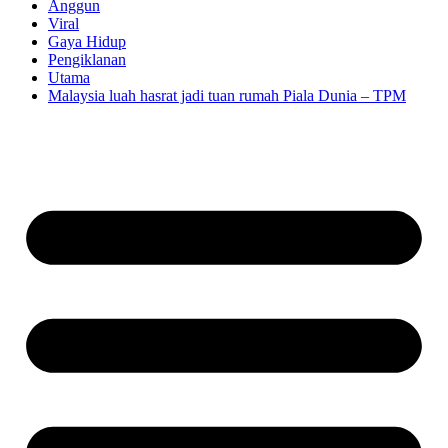
Anggun
Viral
Gaya Hidup
Pengiklanan
Utama
Malaysia luah hasrat jadi tuan rumah Piala Dunia – TPM