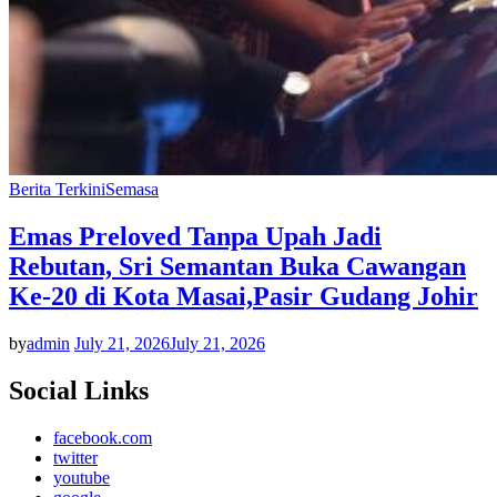
Berita Terkini
Semasa
Emas Preloved Tanpa Upah Jadi
Rebutan, Sri Semantan Buka Cawangan
Ke-20 di Kota Masai,Pasir Gudang Johir
by
admin
July 21, 2026
July 21, 2026
Social Links
facebook.com
twitter
youtube