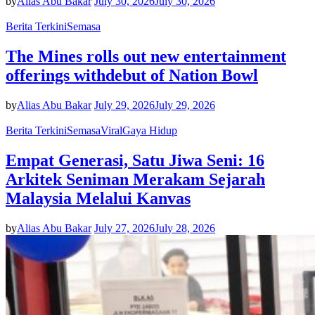
by
Alias Abu Bakar
July 30, 2026
July 30, 2026
Berita Terkini
Semasa
The Mines rolls out new entertainment
offerings withdebut of Nation Bowl
by
Alias Abu Bakar
July 29, 2026
July 29, 2026
Berita Terkini
Semasa
Viral
Gaya Hidup
Empat Generasi, Satu Jiwa Seni: 16
Arkitek Seniman Merakam Sejarah
Malaysia Melalui Kanvas
by
Alias Abu Bakar
July 27, 2026
July 28, 2026