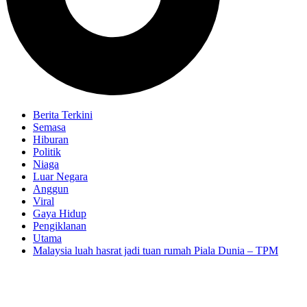
Berita Terkini
Semasa
Hiburan
Politik
Niaga
Luar Negara
Anggun
Viral
Gaya Hidup
Pengiklanan
Utama
Malaysia luah hasrat jadi tuan rumah Piala Dunia – TPM