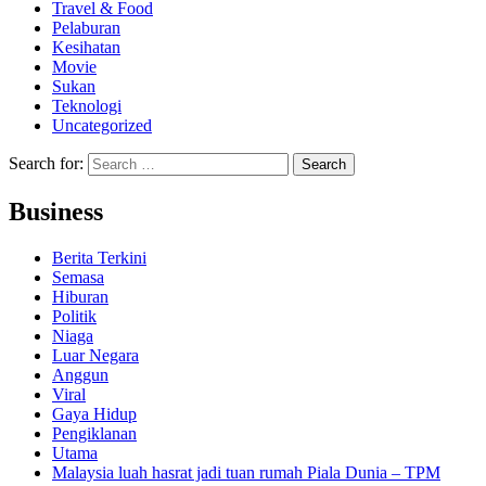
Travel & Food
Pelaburan
Kesihatan
Movie
Sukan
Teknologi
Uncategorized
Search for:
Business
Berita Terkini
Semasa
Hiburan
Politik
Niaga
Luar Negara
Anggun
Viral
Gaya Hidup
Pengiklanan
Utama
Malaysia luah hasrat jadi tuan rumah Piala Dunia – TPM