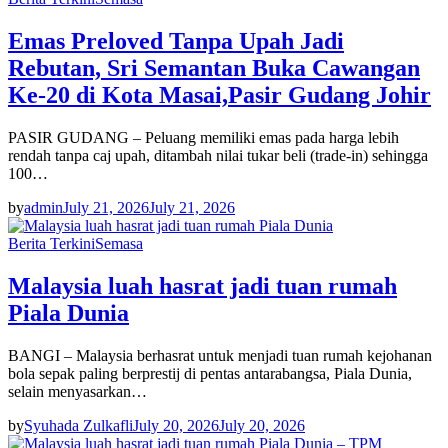
Emas Preloved Tanpa Upah Jadi
Rebutan, Sri Semantan Buka Cawangan
Ke-20 di Kota Masai,Pasir Gudang Johir
PASIR GUDANG – Peluang memiliki emas pada harga lebih
rendah tanpa caj upah, ditambah nilai tukar beli (trade-in) sehingga
100…
by
admin
July 21, 2026
July 21, 2026
Berita Terkini
Semasa
Malaysia luah hasrat jadi tuan rumah
Piala Dunia
BANGI – Malaysia berhasrat untuk menjadi tuan rumah kejohanan
bola sepak paling berprestij di pentas antarabangsa, Piala Dunia,
selain menyasarkan…
by
Syuhada Zulkafli
July 20, 2026
July 20, 2026