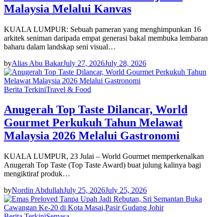
Malaysia Melalui Kanvas
KUALA LUMPUR: Sebuah pameran yang menghimpunkan 16
arkitek seniman daripada empat generasi bakal membuka lembaran
baharu dalam landskap seni visual…
by
Alias Abu Bakar
July 27, 2026
July 28, 2026
Berita Terkini
Travel & Food
Anugerah Top Taste Dilancar, World
Gourmet Perkukuh Tahun Melawat
Malaysia 2026 Melalui Gastronomi
KUALA LUMPUR, 23 Julai – World Gourmet memperkenalkan
Anugerah Top Taste (Top Taste Award) buat julung kalinya bagi
mengiktiraf produk…
by
Nordin Abdullah
July 25, 2026
July 25, 2026
Berita Terkini
Semasa