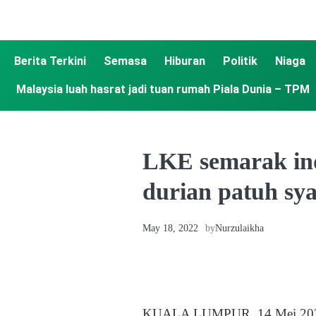
Berita Terkini
Semasa
Hiburan
Politik
Niaga
Malaysia luah hasrat jadi tuan rumah Piala Dunia – TPM
LKE semarak ind
durian patuh s
May 18, 2022
by
Nurzulaikha
KUALA LUMPUR, 14 Mei 2022 – 