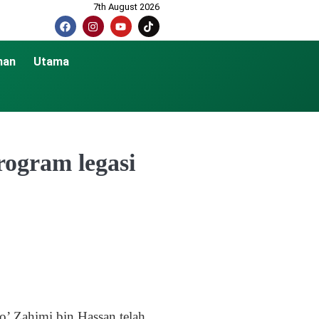
7th August 2026
nan
Utama
rogram legasi
 Zahimi bin Hassan telah