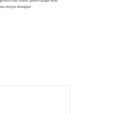
 gembira dan syukur apabila pingat emas
ama berjaya dirangkul…