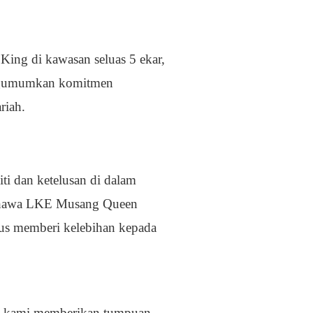
ing di kawasan seluas 5 ekar,
engumumkan komitmen
riah.
ti dan ketelusan di dalam
 bahawa LKE Musang Queen
igus memberi kelebihan kepada
ek kami memberikan tumpuan