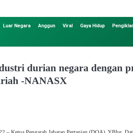
Luar Negara
Anggun
Viral
Gaya Hidup
Pengikla
ustri durian negara dengan p
yariah -NANASX
Ketua Pengarah Jabatan Pertanian (DOA), YBhg. Dato’