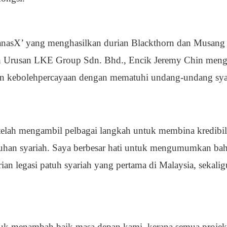
anasX’ yang menghasilkan durian Blackthorn dan Musang K
ah Urusan LKE Group Sdn. Bhd., Encik Jeremy Chin m
n kebolehpercayaan dengan mematuhi undang-undang sya
telah mengambil pelbagai langkah untuk membina kredibili
matuhan syariah. Saya berbesar hati untuk mengumumkan
ian legasi patuh syariah yang pertama di Malaysia, sekal
ntuk menambah baik masa depan kami, kerana semua proj