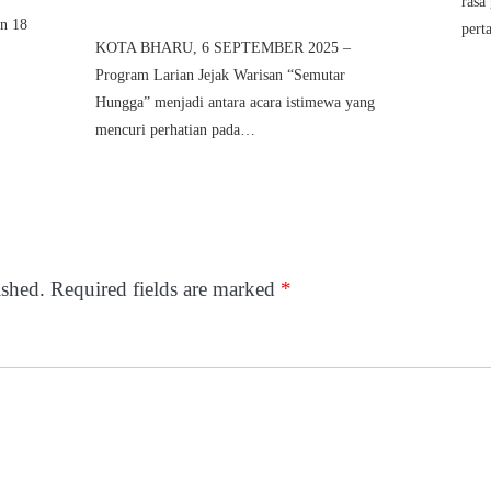
rasa
an 18
pert
KOTA BHARU, 6 SEPTEMBER 2025 –
Program Larian Jejak Warisan “Semutar
Hungga” menjadi antara acara istimewa yang
mencuri perhatian pada…
ished.
Required fields are marked
*