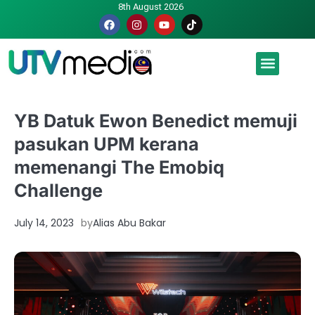
8th August 2026
Malaysia luah hasrat jadi tuan rumah Piala Dunia – TPM
YB Datuk Ewon Benedict memuji
pasukan UPM kerana
memenangi The Emobiq
Challenge
July 14, 2023
by
Alias Abu Bakar