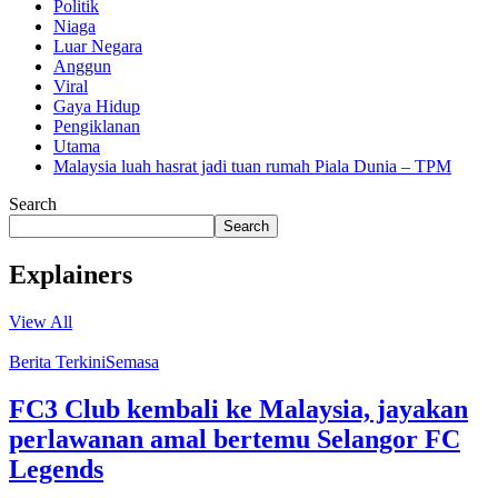
Politik
Niaga
Luar Negara
Anggun
Viral
Gaya Hidup
Pengiklanan
Utama
Malaysia luah hasrat jadi tuan rumah Piala Dunia – TPM
Search
Search
Explainers
View All
Berita Terkini
Semasa
FC3 Club kembali ke Malaysia, jayakan
perlawanan amal bertemu Selangor FC
Legends