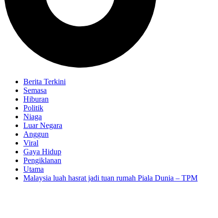
Berita Terkini
Semasa
Hiburan
Politik
Niaga
Luar Negara
Anggun
Viral
Gaya Hidup
Pengiklanan
Utama
Malaysia luah hasrat jadi tuan rumah Piala Dunia – TPM