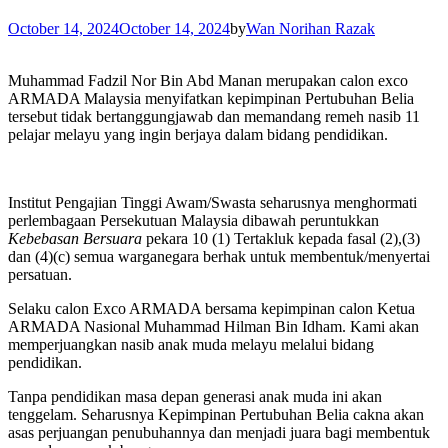
October 14, 2024
October 14, 2024
by
Wan Norihan Razak
Muhammad Fadzil Nor Bin Abd Manan merupakan calon exco
ARMADA Malaysia menyifatkan kepimpinan Pertubuhan Belia
tersebut tidak bertanggungjawab dan memandang remeh nasib 11
pelajar melayu yang ingin berjaya dalam bidang pendidikan.
Institut Pengajian Tinggi Awam/Swasta seharusnya menghormati
perlembagaan Persekutuan Malaysia dibawah peruntukkan
Kebebasan Bersuara
pekara 10 (1) Tertakluk kepada fasal (2),(3)
dan (4)(c) semua warganegara berhak untuk membentuk/menyertai
persatuan.
Selaku calon Exco ARMADA bersama kepimpinan calon Ketua
ARMADA Nasional Muhammad Hilman Bin Idham. Kami akan
memperjuangkan nasib anak muda melayu melalui bidang
pendidikan.
Tanpa pendidikan masa depan generasi anak muda ini akan
tenggelam. Seharusnya Kepimpinan Pertubuhan Belia cakna akan
asas perjuangan penubuhannya dan menjadi juara bagi membentuk