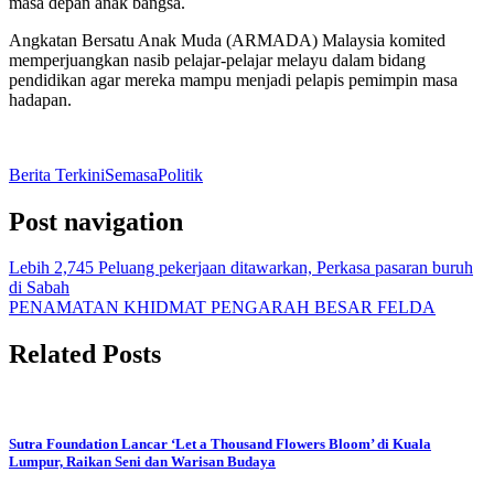
masa depan anak bangsa.
Angkatan Bersatu Anak Muda (ARMADA) Malaysia komited
memperjuangkan nasib pelajar-pelajar melayu dalam bidang
pendidikan agar mereka mampu menjadi pelapis pemimpin masa
hadapan.
Berita Terkini
Semasa
Politik
Post navigation
Lebih 2,745 Peluang pekerjaan ditawarkan, Perkasa pasaran buruh
di Sabah
PENAMATAN KHIDMAT PENGARAH BESAR FELDA
Related Posts
Sutra Foundation Lancar ‘Let a Thousand Flowers Bloom’ di Kuala
Lumpur, Raikan Seni dan Warisan Budaya