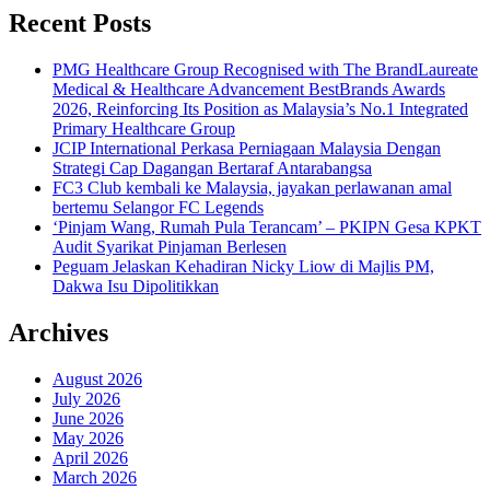
Recent Posts
PMG Healthcare Group Recognised with The BrandLaureate
Medical & Healthcare Advancement BestBrands Awards
2026, Reinforcing Its Position as Malaysia’s No.1 Integrated
Primary Healthcare Group
JCIP International Perkasa Perniagaan Malaysia Dengan
Strategi Cap Dagangan Bertaraf Antarabangsa
FC3 Club kembali ke Malaysia, jayakan perlawanan amal
bertemu Selangor FC Legends
‘Pinjam Wang, Rumah Pula Terancam’ – PKIPN Gesa KPKT
Audit Syarikat Pinjaman Berlesen
Peguam Jelaskan Kehadiran Nicky Liow di Majlis PM,
Dakwa Isu Dipolitikkan
Archives
August 2026
July 2026
June 2026
May 2026
April 2026
March 2026