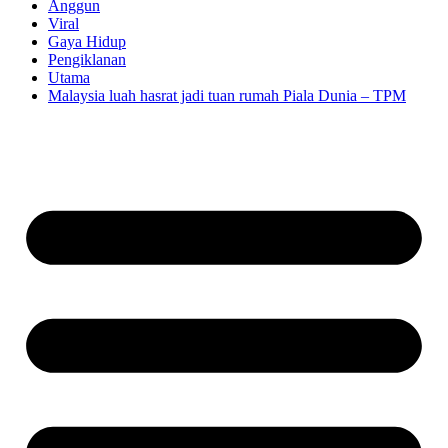
Anggun
Viral
Gaya Hidup
Pengiklanan
Utama
Malaysia luah hasrat jadi tuan rumah Piala Dunia – TPM