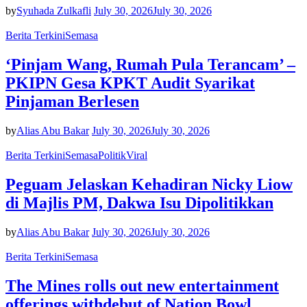
by
Syuhada Zulkafli
July 30, 2026
July 30, 2026
Berita Terkini
Semasa
‘Pinjam Wang, Rumah Pula Terancam’ –
PKIPN Gesa KPKT Audit Syarikat
Pinjaman Berlesen
by
Alias Abu Bakar
July 30, 2026
July 30, 2026
Berita Terkini
Semasa
Politik
Viral
Peguam Jelaskan Kehadiran Nicky Liow
di Majlis PM, Dakwa Isu Dipolitikkan
by
Alias Abu Bakar
July 30, 2026
July 30, 2026
Berita Terkini
Semasa
The Mines rolls out new entertainment
offerings withdebut of Nation Bowl