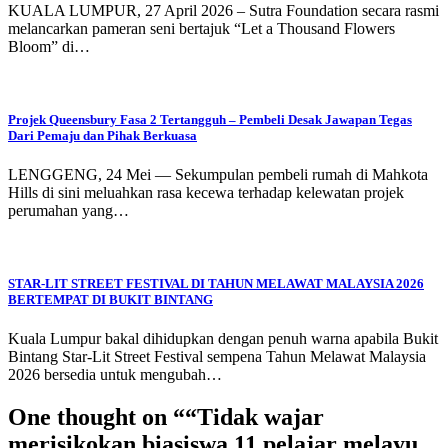
KUALA LUMPUR, 27 April 2026 – Sutra Foundation secara rasmi
melancarkan pameran seni bertajuk “Let a Thousand Flowers
Bloom” di…
Projek Queensbury Fasa 2 Tertangguh – Pembeli Desak Jawapan Tegas
Dari Pemaju dan Pihak Berkuasa
LENGGENG, 24 Mei — Sekumpulan pembeli rumah di Mahkota
Hills di sini meluahkan rasa kecewa terhadap kelewatan projek
perumahan yang…
STAR-LIT STREET FESTIVAL DI TAHUN MELAWAT MALAYSIA 2026
BERTEMPAT DI BUKIT BINTANG
Kuala Lumpur bakal dihidupkan dengan penuh warna apabila Bukit
Bintang Star-Lit Street Festival sempena Tahun Melawat Malaysia
2026 bersedia untuk mengubah…
One thought on “
“Tidak wajar
merisikokan biasiswa 11 pelajar melayu