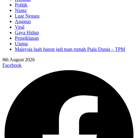
Politik
Niaga
Luar Negara
Anggun
Viral
Gaya Hidup
Pengiklanan
Utama
Malaysia luah hasrat jadi tuan rumah Piala Dunia – TPM
8th August 2026
Facebook