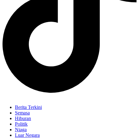
Berita Terkini
Semasa
Hiburan
Politik
Niaga
Luar Negara