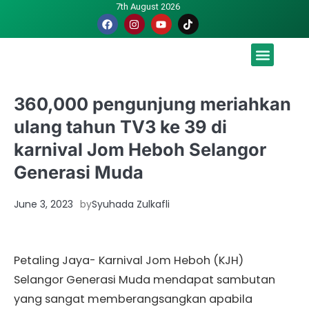
7th August 2026
Malaysia luah hasrat jadi tuan rumah Piala Dunia – TPM
360,000 pengunjung meriahkan
ulang tahun TV3 ke 39 di
karnival Jom Heboh Selangor
Generasi Muda
June 3, 2023
by
Syuhada Zulkafli
Petaling Jaya- Karnival Jom Heboh (KJH)
Selangor Generasi Muda mendapat sambutan
yang sangat memberangsangkan apabila