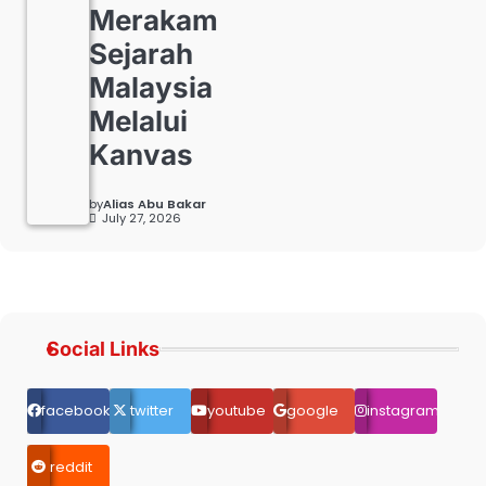
Merakam
Sejarah
Malaysia
Melalui
Kanvas
by
Alias Abu Bakar
July 27, 2026
Social Links
facebook.com
twitter
youtube
google
instagram
reddit