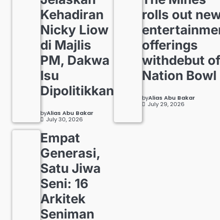
Kehadiran
rolls out ne
Nicky Liow
entertainme
di Majlis
offerings
PM, Dakwa
withdebut o
Isu
Nation Bowl
Dipolitikkan
by
Alias Abu Bakar
July 29, 2026
by
Alias Abu Bakar
July 30, 2026
Empat
Generasi,
Satu Jiwa
Seni: 16
Arkitek
Seniman