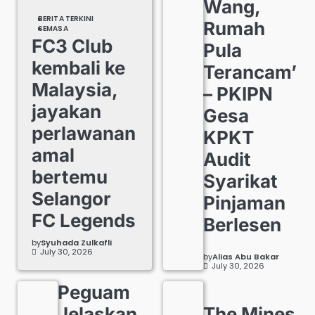
Wang,
BERITA TERKINI
Rumah
SEMASA
FC3 Club
Pula
kembali ke
Terancam’
Malaysia,
– PKIPN
jayakan
Gesa
perlawanan
KPKT
amal
Audit
bertemu
Syarikat
Selangor
Pinjaman
FC Legends
Berlesen
by
Syuhada Zulkafli
July 30, 2026
by
Alias Abu Bakar
July 30, 2026
Peguam
Jelaskan
The Mines