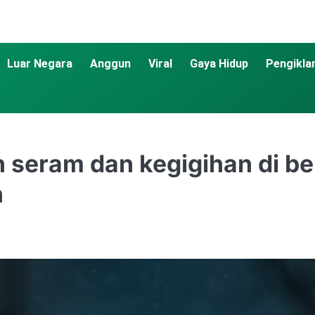
Luar Negara
Anggun
Viral
Gaya Hidup
Pengikla
ah seram dan kegigihan di b
n