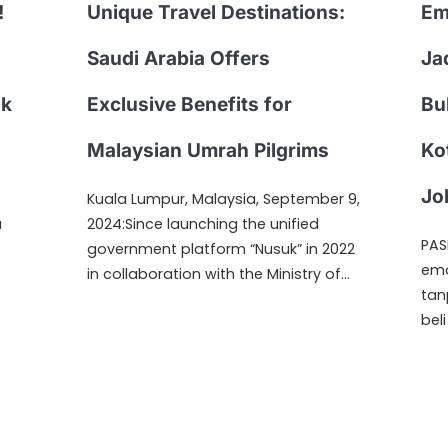
!
Unique Travel Destinations:
Em
Saudi Arabia Offers
Ja
ik
Exclusive Benefits for
Bu
Malaysian Umrah Pilgrims
Ko
Jo
Kuala Lumpur, Malaysia, September 9,
a
2024:Since launching the unified
PAS
government platform “Nusuk” in 2022
ema
in collaboration with the Ministry of…
tan
bel