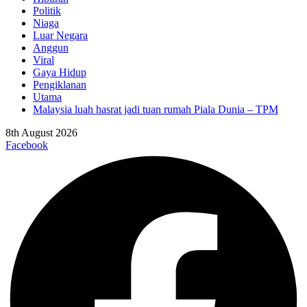
Politik
Niaga
Luar Negara
Anggun
Viral
Gaya Hidup
Pengiklanan
Utama
Malaysia luah hasrat jadi tuan rumah Piala Dunia – TPM
8th August 2026
Facebook