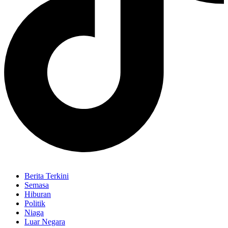
Berita Terkini
Semasa
Hiburan
Politik
Niaga
Luar Negara