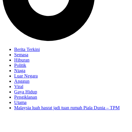
Berita Terkini
Semasa
Hiburan
Politik
Niaga
Luar Negara
Anggun
Viral
Gaya Hidup
Pengiklanan
Utama
Malaysia luah hasrat jadi tuan rumah Piala Dunia – TPM