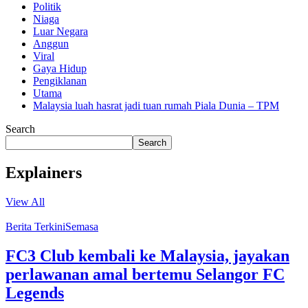
Politik
Niaga
Luar Negara
Anggun
Viral
Gaya Hidup
Pengiklanan
Utama
Malaysia luah hasrat jadi tuan rumah Piala Dunia – TPM
Search
Search
Explainers
View All
Berita Terkini
Semasa
FC3 Club kembali ke Malaysia, jayakan
perlawanan amal bertemu Selangor FC
Legends