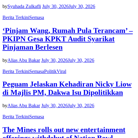
by
Syuhada Zulkafli
July 30, 2026
July 30, 2026
Berita Terkini
Semasa
‘Pinjam Wang, Rumah Pula Terancam’ –
PKIPN Gesa KPKT Audit Syarikat
Pinjaman Berlesen
by
Alias Abu Bakar
July 30, 2026
July 30, 2026
Berita Terkini
Semasa
Politik
Viral
Peguam Jelaskan Kehadiran Nicky Liow
di Majlis PM, Dakwa Isu Dipolitikkan
by
Alias Abu Bakar
July 30, 2026
July 30, 2026
Berita Terkini
Semasa
The Mines rolls out new entertainment