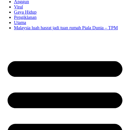
Anggun
Viral
Gaya Hidup
Pengiklanan
Utama
Malaysia luah hasrat jadi tuan rumah Piala Dunia – TPM