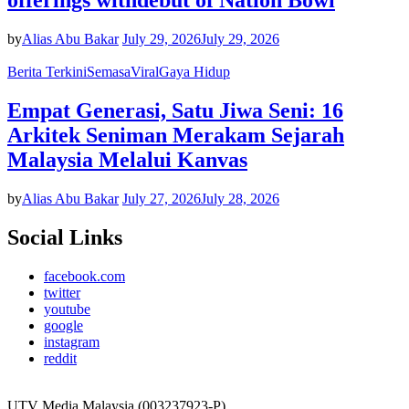
offerings withdebut of Nation Bowl
by
Alias Abu Bakar
July 29, 2026
July 29, 2026
Berita Terkini
Semasa
Viral
Gaya Hidup
Empat Generasi, Satu Jiwa Seni: 16
Arkitek Seniman Merakam Sejarah
Malaysia Melalui Kanvas
by
Alias Abu Bakar
July 27, 2026
July 28, 2026
Social Links
facebook.com
twitter
youtube
google
instagram
reddit
UTV Media Malaysia (003237923-P)