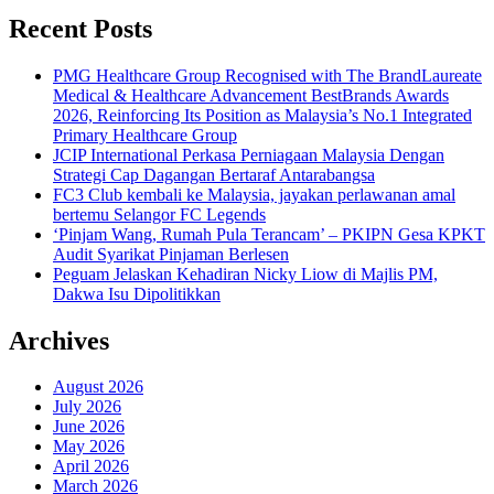
Recent Posts
PMG Healthcare Group Recognised with The BrandLaureate
Medical & Healthcare Advancement BestBrands Awards
2026, Reinforcing Its Position as Malaysia’s No.1 Integrated
Primary Healthcare Group
JCIP International Perkasa Perniagaan Malaysia Dengan
Strategi Cap Dagangan Bertaraf Antarabangsa
FC3 Club kembali ke Malaysia, jayakan perlawanan amal
bertemu Selangor FC Legends
‘Pinjam Wang, Rumah Pula Terancam’ – PKIPN Gesa KPKT
Audit Syarikat Pinjaman Berlesen
Peguam Jelaskan Kehadiran Nicky Liow di Majlis PM,
Dakwa Isu Dipolitikkan
Archives
August 2026
July 2026
June 2026
May 2026
April 2026
March 2026