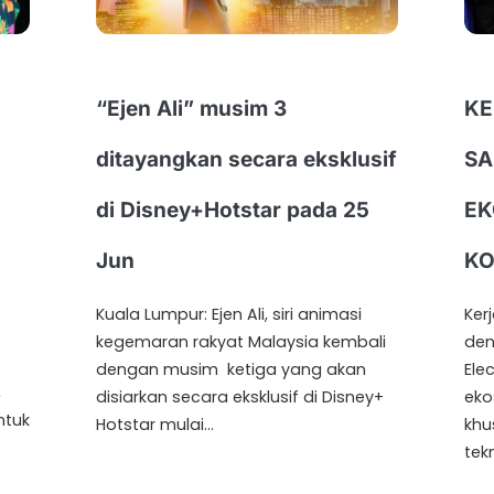
“Ejen Ali” musim 3
KE
ditayangkan secara eksklusif
SA
di Disney+Hotstar pada 25
EK
Jun
KO
Kuala Lumpur: Ejen Ali, siri animasi
Ker
kegemaran rakyat Malaysia kembali
den
dengan musim ketiga yang akan
Ele
,
disiarkan secara eksklusif di Disney+
eko
ntuk
Hotstar mulai…
khu
tek