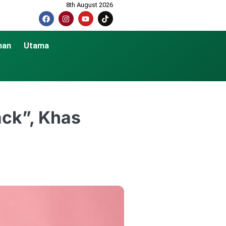
8th August 2026
nan
Utama
ck”, Khas