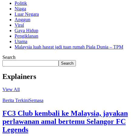
Politik
Niaga
Luar Negara
Anggun
Viral
Gaya Hidup
Pengiklanan
Utama
Malaysia luah hasrat jadi tuan rumah Piala Dunia – TPM
Search
Search
Explainers
View All
Berita Terkini
Semasa
FC3 Club kembali ke Malaysia, jayakan
perlawanan amal bertemu Selangor FC
Legends