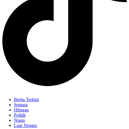
Berita Terkini
Semasa
Hiburan
Politik
Niaga
Luar Negara