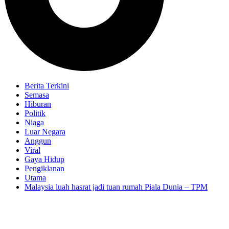
Berita Terkini
Semasa
Hiburan
Politik
Niaga
Luar Negara
Anggun
Viral
Gaya Hidup
Pengiklanan
Utama
Malaysia luah hasrat jadi tuan rumah Piala Dunia – TPM