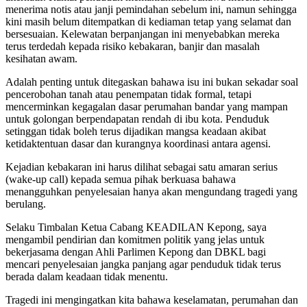
menerima notis atau janji pemindahan sebelum ini, namun sehingga
kini masih belum ditempatkan di kediaman tetap yang selamat dan
bersesuaian. Kelewatan berpanjangan ini menyebabkan mereka
terus terdedah kepada risiko kebakaran, banjir dan masalah
kesihatan awam.
Adalah penting untuk ditegaskan bahawa isu ini bukan sekadar soal
pencerobohan tanah atau penempatan tidak formal, tetapi
mencerminkan kegagalan dasar perumahan bandar yang mampan
untuk golongan berpendapatan rendah di ibu kota. Penduduk
setinggan tidak boleh terus dijadikan mangsa keadaan akibat
ketidaktentuan dasar dan kurangnya koordinasi antara agensi.
Kejadian kebakaran ini harus dilihat sebagai satu amaran serius
(wake-up call) kepada semua pihak berkuasa bahawa
menangguhkan penyelesaian hanya akan mengundang tragedi yang
berulang.
Selaku Timbalan Ketua Cabang KEADILAN Kepong, saya
mengambil pendirian dan komitmen politik yang jelas untuk
bekerjasama dengan Ahli Parlimen Kepong dan DBKL bagi
mencari penyelesaian jangka panjang agar penduduk tidak terus
berada dalam keadaan tidak menentu.
Tragedi ini mengingatkan kita bahawa keselamatan, perumahan dan