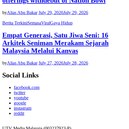
offerings withdebut of Nation Bowl
by
Alias Abu Bakar
July 29, 2026
July 29, 2026
Berita Terkini
Semasa
Viral
Gaya Hidup
Empat Generasi, Satu Jiwa Seni: 16
Arkitek Seniman Merakam Sejarah
Malaysia Melalui Kanvas
by
Alias Abu Bakar
July 27, 2026
July 28, 2026
Social Links
facebook.com
twitter
youtube
google
instagram
reddit
UTV Media Malaysia (003237923-P)