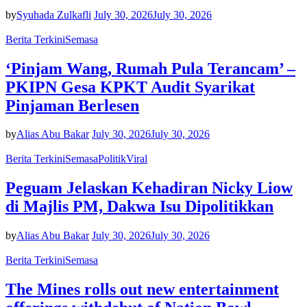
by
Syuhada Zulkafli
July 30, 2026
July 30, 2026
Berita Terkini
Semasa
‘Pinjam Wang, Rumah Pula Terancam’ –
PKIPN Gesa KPKT Audit Syarikat
Pinjaman Berlesen
by
Alias Abu Bakar
July 30, 2026
July 30, 2026
Berita Terkini
Semasa
Politik
Viral
Peguam Jelaskan Kehadiran Nicky Liow
di Majlis PM, Dakwa Isu Dipolitikkan
by
Alias Abu Bakar
July 30, 2026
July 30, 2026
Berita Terkini
Semasa
The Mines rolls out new entertainment