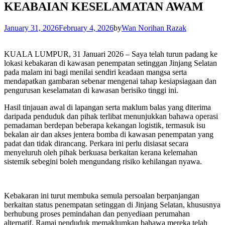
KEABAIAN KESELAMATAN AWAM
January 31, 2026
February 4, 2026
by
Wan Norihan Razak
KUALA LUMPUR, 31 Januari 2026 – Saya telah turun padang ke
lokasi kebakaran di kawasan penempatan setinggan Jinjang Selatan
pada malam ini bagi menilai sendiri keadaan mangsa serta
mendapatkan gambaran sebenar mengenai tahap kesiapsiagaan dan
pengurusan keselamatan di kawasan berisiko tinggi ini.
Hasil tinjauan awal di lapangan serta maklum balas yang diterima
daripada penduduk dan pihak terlibat menunjukkan bahawa operasi
pemadaman berdepan beberapa kekangan logistik, termasuk isu
bekalan air dan akses jentera bomba di kawasan penempatan yang
padat dan tidak dirancang. Perkara ini perlu disiasat secara
menyeluruh oleh pihak berkuasa berkaitan kerana kelemahan
sistemik sebegini boleh mengundang risiko kehilangan nyawa.
Kebakaran ini turut membuka semula persoalan berpanjangan
berkaitan status penempatan setinggan di Jinjang Selatan, khususnya
berhubung proses pemindahan dan penyediaan perumahan
alternatif. Ramai penduduk memaklumkan bahawa mereka telah