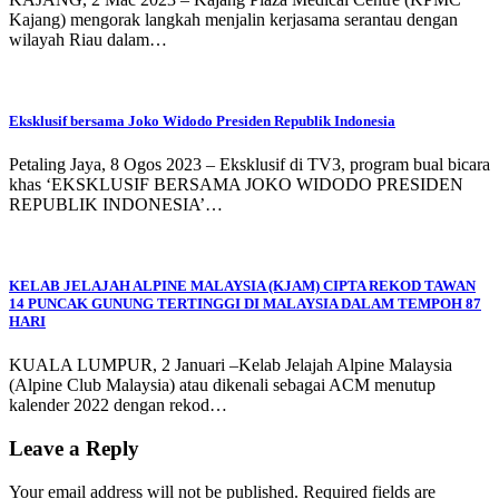
Kajang) mengorak langkah menjalin kerjasama serantau dengan
wilayah Riau dalam…
Eksklusif bersama Joko Widodo Presiden Republik Indonesia
Petaling Jaya, 8 Ogos 2023 – Eksklusif di TV3, program bual bicara
khas ‘EKSKLUSIF BERSAMA JOKO WIDODO PRESIDEN
REPUBLIK INDONESIA’…
KELAB JELAJAH ALPINE MALAYSIA (KJAM) CIPTA REKOD TAWAN
14 PUNCAK GUNUNG TERTINGGI DI MALAYSIA DALAM TEMPOH 87
HARI
KUALA LUMPUR, 2 Januari –Kelab Jelajah Alpine Malaysia
(Alpine Club Malaysia) atau dikenali sebagai ACM menutup
kalender 2022 dengan rekod…
Leave a Reply
Your email address will not be published.
Required fields are