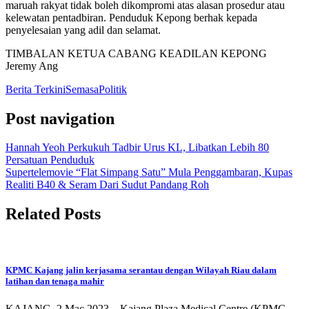
maruah rakyat tidak boleh dikompromi atas alasan prosedur atau
kelewatan pentadbiran. Penduduk Kepong berhak kepada
penyelesaian yang adil dan selamat.
TIMBALAN KETUA CABANG KEADILAN KEPONG
Jeremy Ang
Berita Terkini
Semasa
Politik
Post navigation
Hannah Yeoh Perkukuh Tadbir Urus KL, Libatkan Lebih 80
Persatuan Penduduk
Supertelemovie “Flat Simpang Satu” Mula Penggambaran, Kupas
Realiti B40 & Seram Dari Sudut Pandang Roh
Related Posts
KPMC Kajang jalin kerjasama serantau dengan Wilayah Riau dalam
latihan dan tenaga mahir
KAJANG, 2 Mac 2023 – Kajang Plaza Medical Centre (KPMC