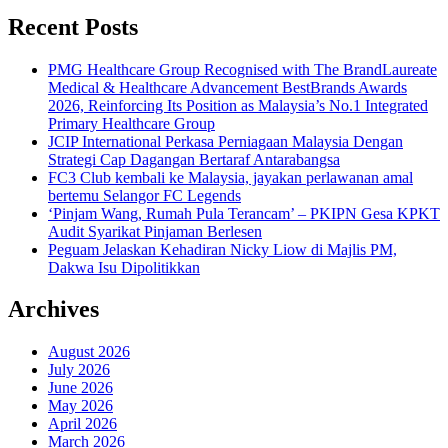
Recent Posts
PMG Healthcare Group Recognised with The BrandLaureate
Medical & Healthcare Advancement BestBrands Awards
2026, Reinforcing Its Position as Malaysia’s No.1 Integrated
Primary Healthcare Group
JCIP International Perkasa Perniagaan Malaysia Dengan
Strategi Cap Dagangan Bertaraf Antarabangsa
FC3 Club kembali ke Malaysia, jayakan perlawanan amal
bertemu Selangor FC Legends
‘Pinjam Wang, Rumah Pula Terancam’ – PKIPN Gesa KPKT
Audit Syarikat Pinjaman Berlesen
Peguam Jelaskan Kehadiran Nicky Liow di Majlis PM,
Dakwa Isu Dipolitikkan
Archives
August 2026
July 2026
June 2026
May 2026
April 2026
March 2026