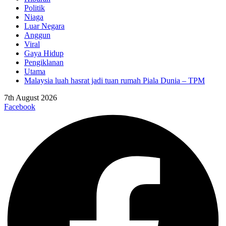
Politik
Niaga
Luar Negara
Anggun
Viral
Gaya Hidup
Pengiklanan
Utama
Malaysia luah hasrat jadi tuan rumah Piala Dunia – TPM
7th August 2026
Facebook