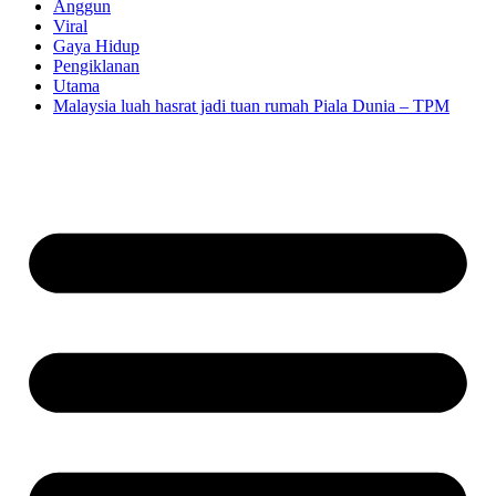
Anggun
Viral
Gaya Hidup
Pengiklanan
Utama
Malaysia luah hasrat jadi tuan rumah Piala Dunia – TPM