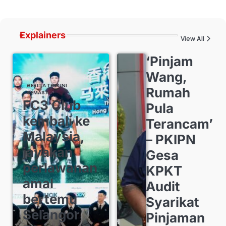
Explainers
View All
‘Pinjam
Wang,
BERITA TERKINI
Rumah
SEMASA
FC3 Club
Pula
kembali ke
Terancam’
Malaysia,
– PKIPN
jayakan
Gesa
perlawanan
KPKT
amal
Audit
bertemu
Syarikat
Selangor
Pinjaman