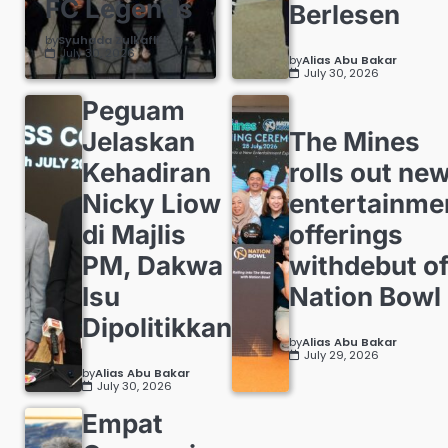
FC Legends
Berlesen
by
Syuhada Zulkafli
July 30, 2026
by
Alias Abu Bakar
July 30, 2026
Peguam
Jelaskan
The Mines
Kehadiran
rolls out ne
Nicky Liow
entertainme
di Majlis
offerings
PM, Dakwa
withdebut o
Isu
Nation Bowl
Dipolitikkan
by
Alias Abu Bakar
July 29, 2026
by
Alias Abu Bakar
July 30, 2026
Empat