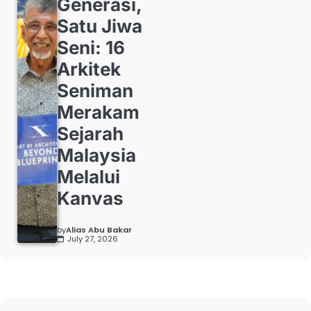
Generasi,
Satu Jiwa
Seni: 16
Arkitek
Seniman
Merakam
Sejarah
Malaysia
Melalui
Kanvas
by
Alias Abu Bakar
July 27, 2026