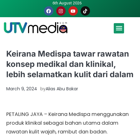
6th August 2026
Malaysia luah hasrat jadi tuan rumah Piala Dunia – TPM
Keirana Medispa tawar rawatan
konsep medikal dan klinikal,
lebih selamatkan kulit dari dalam
March 9, 2024
by
Alias Abu Bakar
PETALING JAYA – Keirana Medispa menggunakan
produk klinikal sebagai bahan utama dalam
rawatan kulit wajah, rambut dan badan.