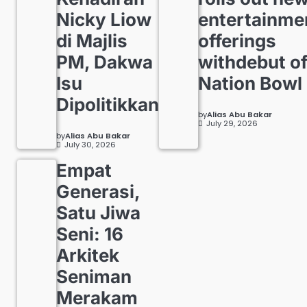
Nicky Liow
entertainme
di Majlis
offerings
PM, Dakwa
withdebut o
Isu
Nation Bowl
Dipolitikkan
by
Alias Abu Bakar
July 29, 2026
by
Alias Abu Bakar
July 30, 2026
Empat
Generasi,
Satu Jiwa
Seni: 16
Arkitek
Seniman
Merakam