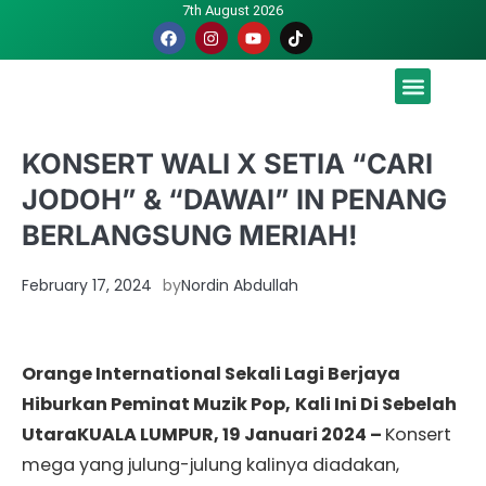
7th August 2026
Malaysia luah hasrat jadi tuan rumah Piala Dunia – TPM
KONSERT WALI X SETIA “CARI
JODOH” & “DAWAI” IN PENANG
BERLANGSUNG MERIAH!
February 17, 2024
by
Nordin Abdullah
Orange International Sekali Lagi Berjaya
Hiburkan Peminat Muzik Pop,
Kali Ini Di Sebelah
UtaraKUALA LUMPUR, 19 Januari 2024 –
Konsert
mega yang julung-julung kalinya diadakan,