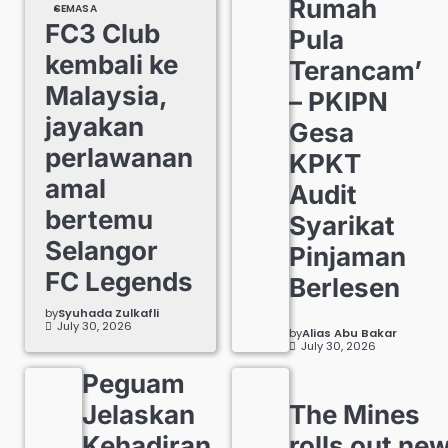
Rumah
SEMASA
FC3 Club
Pula
kembali ke
Terancam’
Malaysia,
– PKIPN
jayakan
Gesa
perlawanan
KPKT
amal
Audit
bertemu
Syarikat
Selangor
Pinjaman
FC Legends
Berlesen
by
Syuhada Zulkafli
July 30, 2026
by
Alias Abu Bakar
July 30, 2026
Peguam
Jelaskan
The Mines
Kehadiran
rolls out ne