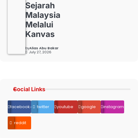
Sejarah
Malaysia
Melalui
Kanvas
by
Alias Abu Bakar
July 27, 2026
Social Links
facebook.com
twitter
youtube
google
instagram
reddit