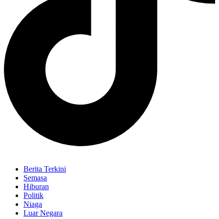
Berita Terkini
Semasa
Hiburan
Politik
Niaga
Luar Negara