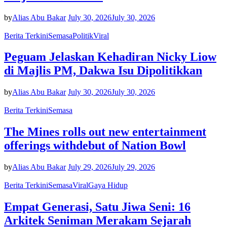
by
Alias Abu Bakar
July 30, 2026
July 30, 2026
Berita Terkini
Semasa
Politik
Viral
Peguam Jelaskan Kehadiran Nicky Liow
di Majlis PM, Dakwa Isu Dipolitikkan
by
Alias Abu Bakar
July 30, 2026
July 30, 2026
Berita Terkini
Semasa
The Mines rolls out new entertainment
offerings withdebut of Nation Bowl
by
Alias Abu Bakar
July 29, 2026
July 29, 2026
Berita Terkini
Semasa
Viral
Gaya Hidup
Empat Generasi, Satu Jiwa Seni: 16
Arkitek Seniman Merakam Sejarah