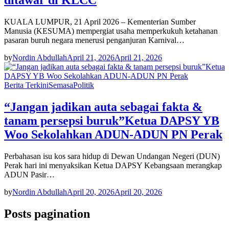
ditawar di KLCC
KUALA LUMPUR, 21 April 2026 – Kementerian Sumber
Manusia (KESUMA) mempergiat usaha memperkukuh ketahanan
pasaran buruh negara menerusi penganjuran Karnival…
by
Nordin Abdullah
April 21, 2026
April 21, 2026
Berita Terkini
Semasa
Politik
“Jangan jadikan auta sebagai fakta &
tanam persepsi buruk”Ketua DAPSY YB
Woo Sekolahkan ADUN-ADUN PN Perak
Perbahasan isu kos sara hidup di Dewan Undangan Negeri (DUN)
Perak hari ini menyaksikan Ketua DAPSY Kebangsaan merangkap
ADUN Pasir…
by
Nordin Abdullah
April 20, 2026
April 20, 2026
Posts pagination