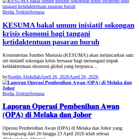
Berita Terkini
Semasa
KESUMA bakal umum inisiatif sokongan
krisis ekonomi bagi tangani
ketidaktentuan pasaran buruh
Kementerian Sumber Manusia (KESUMA) akan melancarkan satu
siri inisiatif sokongan krisis bersasar bagi menangani impak
ketidaktentuan ekonomi global yang berpunca…
by
Nordin Abdullah
April 26, 2026
April 26, 2026
Berita Terkini
Semasa
𝐋𝐚𝐩𝐨𝐫𝐚𝐧 𝐎𝐩𝐞𝐫𝐚𝐬𝐢 𝐏𝐞𝐦𝐛𝐞𝐧𝐢𝐡𝐚𝐧 𝐀𝐰𝐚𝐧
(𝐎𝐏𝐀) 𝐝𝐢 𝐌𝐞𝐥𝐚𝐤𝐚 𝐝𝐚𝐧 𝐉𝐨𝐡𝐨𝐫
Operasi Pembenihan Awan (OPA) di Melaka dan Johor yang
berlangsung dari 20 hingga 23 April 2026 telah selesai