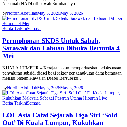
Nasional (NADI) di bawah Suruhanjaya…
by
Nordin Abdullah
May 5, 2026
May 5, 2026
Berita Terkini
Semasa
Permohonan SKDS Untuk Sabah,
Sarawak dan Labuan Dibuka Bermula 4
Mei
KUALA LUMPUR – Kerajaan akan memperluaskan pelaksanaan
penyaluran subsidi diesel bagi sektor pengangkutan darat barangan
melalui Sistem Kawalan Diesel Bersubsidi…
by
Nordin Abdullah
May 3, 2026
May 3, 2026
Berita Terkini
Semasa
LOL Asia Catat Sejarah Tiga Siri ‘Sold
Out’ Di Kuala Lumpur, Kukuhkan