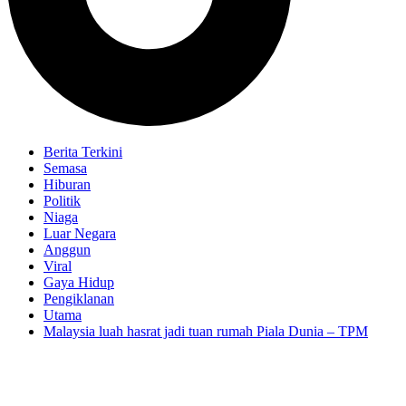
Berita Terkini
Semasa
Hiburan
Politik
Niaga
Luar Negara
Anggun
Viral
Gaya Hidup
Pengiklanan
Utama
Malaysia luah hasrat jadi tuan rumah Piala Dunia – TPM