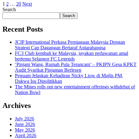
1
2
…
20
Next
Search
Search
Recent Posts
JCIP International Perkasa Perniagaan Malaysia Dengan
Strategi Cap Dagangan Bertaraf Antarabangsa
FC3 Club kembali ke Malaysia, jayakan perlawanan amal
bertemu Selangor FC Legends
‘Pinjam Wang, Rumah Pula Terancam’ – PKIPN Gesa KPKT
Audit Syarikat Pinjaman Berlesen
Peguam Jelaskan Kehadiran Nicky Liow di Majlis PM,
Dakwa Isu Dipolitikkan
The Mines rolls out new entertainment offerings withdebut of
Nation Bowl
Archives
July 2026
June 2026
May 2026
April 2026