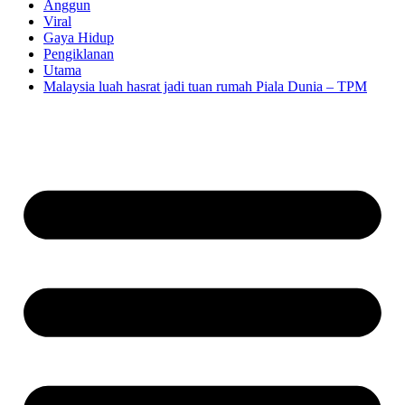
Anggun
Viral
Gaya Hidup
Pengiklanan
Utama
Malaysia luah hasrat jadi tuan rumah Piala Dunia – TPM