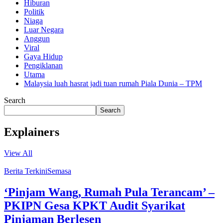
Hiburan
Politik
Niaga
Luar Negara
Anggun
Viral
Gaya Hidup
Pengiklanan
Utama
Malaysia luah hasrat jadi tuan rumah Piala Dunia – TPM
Search
Search
Explainers
View All
Berita Terkini
Semasa
‘Pinjam Wang, Rumah Pula Terancam’ –
PKIPN Gesa KPKT Audit Syarikat
Pinjaman Berlesen