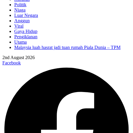
Politik
Niaga
Luar Negara
Anggun
Viral
Gaya Hidup
Pengiklanan
Utama
Malaysia luah hasrat jadi tuan rumah Piala Dunia – TPM
2nd August 2026
Facebook