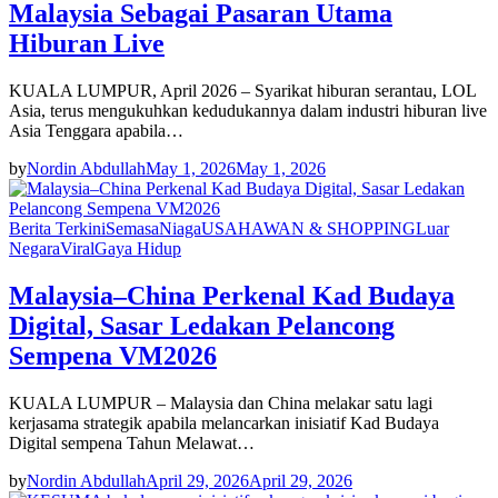
Malaysia Sebagai Pasaran Utama
Hiburan Live
KUALA LUMPUR, April 2026 – Syarikat hiburan serantau, LOL
Asia, terus mengukuhkan kedudukannya dalam industri hiburan live
Asia Tenggara apabila…
by
Nordin Abdullah
May 1, 2026
May 1, 2026
Berita Terkini
Semasa
Niaga
USAHAWAN & SHOPPING
Luar
Negara
Viral
Gaya Hidup
Malaysia–China Perkenal Kad Budaya
Digital, Sasar Ledakan Pelancong
Sempena VM2026
KUALA LUMPUR – Malaysia dan China melakar satu lagi
kerjasama strategik apabila melancarkan inisiatif Kad Budaya
Digital sempena Tahun Melawat…
by
Nordin Abdullah
April 29, 2026
April 29, 2026