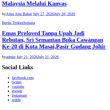
Malaysia Melalui Kanvas
by
Alias Abu Bakar
July 27, 2026
July 28, 2026
Berita Terkini
Semasa
Emas Preloved Tanpa Upah Jadi
Rebutan, Sri Semantan Buka Cawangan
Ke-20 di Kota Masai,Pasir Gudang Johir
by
admin
July 21, 2026
July 21, 2026
Social Links
facebook.com
twitter
youtube
google
instagram
reddit