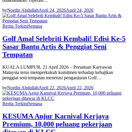
dilaksanakan. Operasi…
by
Nordin Abdullah
April 24, 2026
April 24, 2026
Berita Terkini
Semasa
Golf Amal Selebriti Kembali! Edisi Ke-5
Sasar Bantu Artis & Penggiat Seni
Tempatan
KUALA LUMPUR, 21 April 2026 – Persatuan Karyawan
Malaysia terus memperkukuh komitmen terhadap kebajikan
penggiat seni tempatan menerusi penganjuran Golf…
by
Nordin Abdullah
April 22, 2026
April 22, 2026
Berita Terkini
Semasa
KESUMA Anjur Karnival Kerjaya
Premium, 10,000 peluang pekerjaan