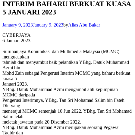
INTERIM BAHARU BERKUAT KUASA
5 JANUARI 2023
January 9, 2023
January 9, 2023
by
Alias Abu Bakar
CYBERJAYA
6 Januari 2023
Suruhanjaya Komunikasi dan Multimedia Malaysia (MCMC)
mengucapkan
tahniah dan menyambut baik pelantikan YBhg. Datuk Muhammad
Azmi bin
Mohd Zain sebagai Pengerusi Interim MCMC yang baharu berkuat
kuasa 5
Januari 2023.
YBhg. Datuk Muhammad Azmi mengambil alih kepimpinan
MCMC daripada
Pengerusi Interimnya, YBhg. Tan Sri Mohamad Salim bin Fateh
Din yang
menerajui MCMC semenjak 10 Jun 2022. YBhg. Tan Sri Mohamad
Salim telah
meletak jawatan pada 20 Disember 2022.
YBhg. Datuk Muhammad Azmi merupakan seorang Pegawai
Tadbir dan