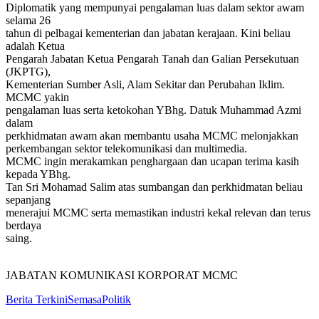
Diplomatik yang mempunyai pengalaman luas dalam sektor awam
selama 26
tahun di pelbagai kementerian dan jabatan kerajaan. Kini beliau
adalah Ketua
Pengarah Jabatan Ketua Pengarah Tanah dan Galian Persekutuan
(JKPTG),
Kementerian Sumber Asli, Alam Sekitar dan Perubahan Iklim.
MCMC yakin
pengalaman luas serta ketokohan YBhg. Datuk Muhammad Azmi
dalam
perkhidmatan awam akan membantu usaha MCMC melonjakkan
perkembangan sektor telekomunikasi dan multimedia.
MCMC ingin merakamkan penghargaan dan ucapan terima kasih
kepada YBhg.
Tan Sri Mohamad Salim atas sumbangan dan perkhidmatan beliau
sepanjang
menerajui MCMC serta memastikan industri kekal relevan dan terus
berdaya
saing.
JABATAN KOMUNIKASI KORPORAT MCMC
Berita Terkini
Semasa
Politik