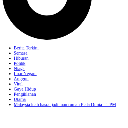
Berita Terkini
Semasa
Hiburan
Politik
Niaga
Luar Negara
Anggun
Viral
Gaya Hidup
Pengiklanan
Utama
Malaysia luah hasrat jadi tuan rumah Piala Dunia – TPM