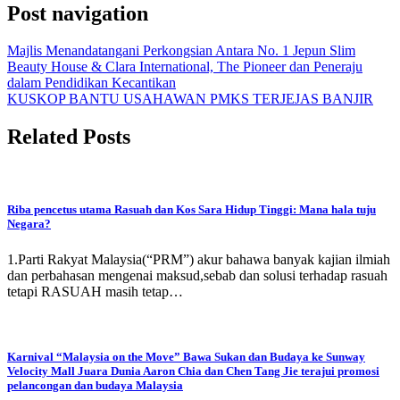
Post navigation
Majlis Menandatangani Perkongsian Antara No. 1 Jepun Slim
Beauty House & Clara International, The Pioneer dan Peneraju
dalam Pendidikan Kecantikan
KUSKOP BANTU USAHAWAN PMKS TERJEJAS BANJIR
Related Posts
Riba pencetus utama Rasuah dan Kos Sara Hidup Tinggi: Mana hala tuju
Negara?
1.Parti Rakyat Malaysia(“PRM”) akur bahawa banyak kajian ilmiah
dan perbahasan mengenai maksud,sebab dan solusi terhadap rasuah
tetapi RASUAH masih tetap…
Karnival “Malaysia on the Move” Bawa Sukan dan Budaya ke Sunway
Velocity Mall Juara Dunia Aaron Chia dan Chen Tang Jie terajui promosi
pelancongan dan budaya Malaysia