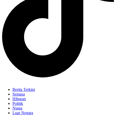
Berita Terkini
Semasa
Hiburan
Politik
Niaga
Luar Negara