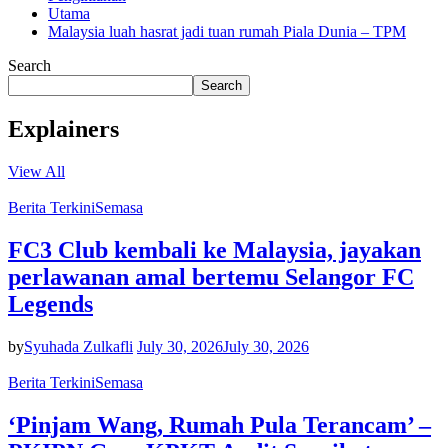
Utama
Malaysia luah hasrat jadi tuan rumah Piala Dunia – TPM
Search
Search
Explainers
View All
Berita Terkini
Semasa
FC3 Club kembali ke Malaysia, jayakan
perlawanan amal bertemu Selangor FC
Legends
by
Syuhada Zulkafli
July 30, 2026
July 30, 2026
Berita Terkini
Semasa
‘Pinjam Wang, Rumah Pula Terancam’ –