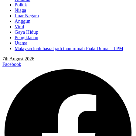
Politik
Niaga
Luar Negara
Anggun
Viral
Gaya Hidup
Pengiklanan
Utama
Malaysia luah hasrat jadi tuan rumah Piala Dunia – TPM
7th August 2026
Facebook