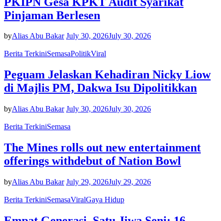
PKIPN Gesa KPKT Audit Syarikat
Pinjaman Berlesen
by
Alias Abu Bakar
July 30, 2026
July 30, 2026
Berita Terkini
Semasa
Politik
Viral
Peguam Jelaskan Kehadiran Nicky Liow
di Majlis PM, Dakwa Isu Dipolitikkan
by
Alias Abu Bakar
July 30, 2026
July 30, 2026
Berita Terkini
Semasa
The Mines rolls out new entertainment
offerings withdebut of Nation Bowl
by
Alias Abu Bakar
July 29, 2026
July 29, 2026
Berita Terkini
Semasa
Viral
Gaya Hidup
Empat Generasi, Satu Jiwa Seni: 16