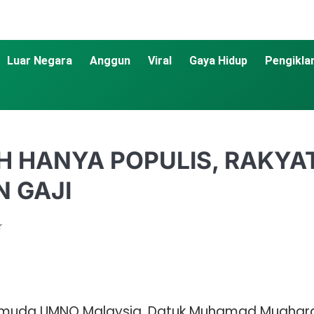
Luar Negara
Anggun
Viral
Gaya Hidup
Pengikla
 HANYA POPULIS, RAKYA
 GAJI
r
emuda UMNO Malaysia, Datuk Muhamad Muqhara