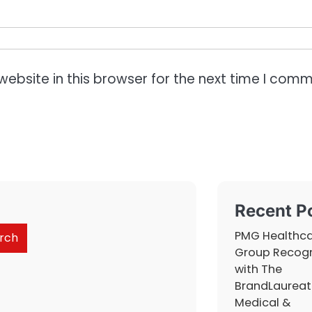
ebsite in this browser for the next time I comm
Recent P
PMG Healthc
rch
Group Recog
with The
BrandLaureat
Medical &