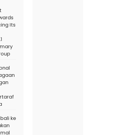
t
wards
ing Its
1
imary
roup
ional
iagaan
ngan
taraf
a
bali ke
akan
amal