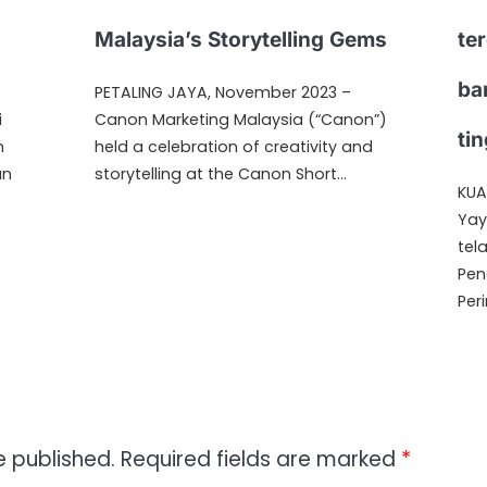
Malaysia’s Storytelling Gems
ter
ba
PETALING JAYA, November 2023 –
i
Canon Marketing Malaysia (“Canon”)
tin
n
held a celebration of creativity and
an
storytelling at the Canon Short…
KUA
Yay
tel
Pen
Per
e published.
Required fields are marked
*