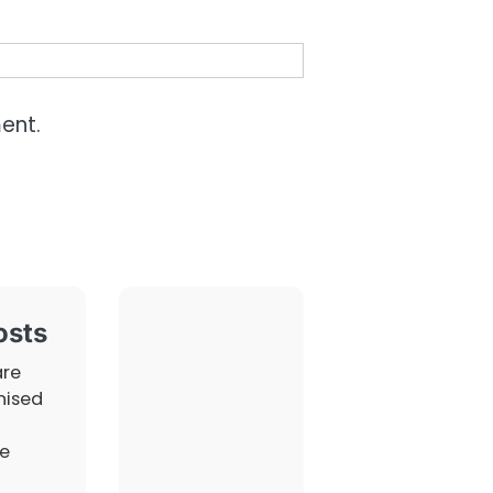
ent.
osts
are
nised
e