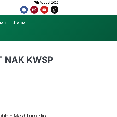
7th August 2026
nan
Utama
T NAK KWSP
bbin Mokhtarrudin