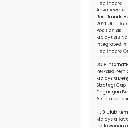
Healthcare
Advancemen
BestBrands A
2026, Reinforc
Position as
Malaysia’s No.
Integrated Pr
Healthcare G
JCIP Internat
Perkasa Pern
Malaysia De
Strategi Cap
Dagangan Ber
Antarabangs
FC3 Club kem
Malaysia, jay
perlawanan 