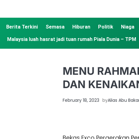
Berita Terkini
Semasa
Hiburan
Politik
Niaga
Malaysia luah hasrat jadi tuan rumah Piala Dunia – TPM
MENU RAHMAH
DAN KENAIKAN
February 18, 2023
by
Alias Abu Baka
Bekas Exco Pergerakan P