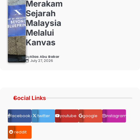
Merakam
Sejarah
Malaysia
Melalui
Kanvas
by
Alias Abu Bakar
July 27, 2026
Social Links
facebook.com
twitter
youtube
google
instagram
reddit