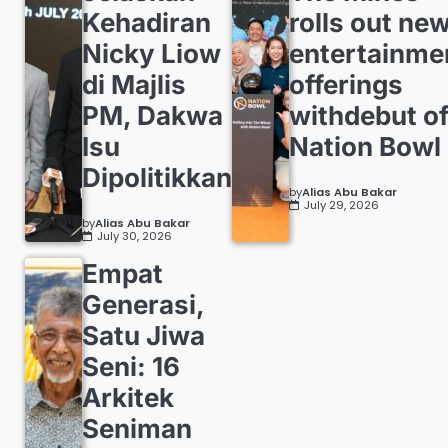
Kehadiran
rolls out ne
Nicky Liow
entertainme
di Majlis
offerings
PM, Dakwa
withdebut o
Isu
Nation Bowl
Dipolitikkan
by
Alias Abu Bakar
July 29, 2026
by
Alias Abu Bakar
July 30, 2026
Empat
Generasi,
Satu Jiwa
Seni: 16
Arkitek
Seniman