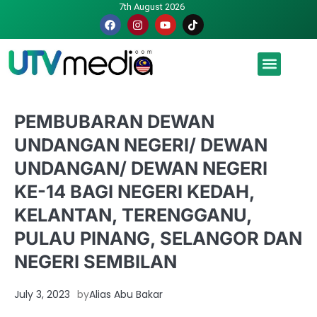
7th August 2026
Malaysia luah hasrat jadi tuan rumah Piala Dunia – TPM
PEMBUBARAN DEWAN
UNDANGAN NEGERI/ DEWAN
UNDANGAN/ DEWAN NEGERI
KE-14 BAGI NEGERI KEDAH,
KELANTAN, TERENGGANU,
PULAU PINANG, SELANGOR DAN
NEGERI SEMBILAN
July 3, 2023
by
Alias Abu Bakar