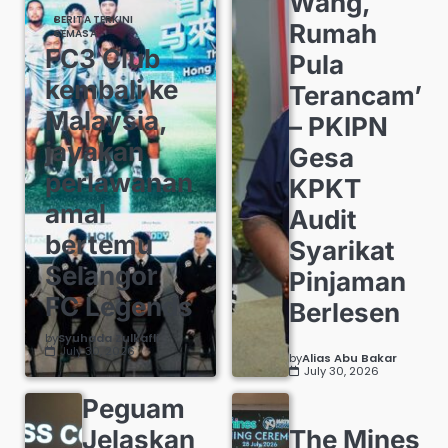
Wang,
BERITA TERKINI
Rumah
SEMASA
FC3 Club
Pula
kembali ke
Terancam’
Malaysia,
– PKIPN
jayakan
Gesa
perlawanan
KPKT
amal
Audit
bertemu
Syarikat
Selangor
Pinjaman
FC Legends
Berlesen
by
Syuhada Zulkafli
July 30, 2026
by
Alias Abu Bakar
July 30, 2026
Peguam
Jelaskan
The Mines