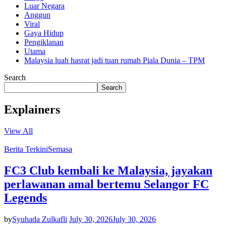
Luar Negara
Anggun
Viral
Gaya Hidup
Pengiklanan
Utama
Malaysia luah hasrat jadi tuan rumah Piala Dunia – TPM
Search
Search
Explainers
View All
Berita Terkini
Semasa
FC3 Club kembali ke Malaysia, jayakan
perlawanan amal bertemu Selangor FC
Legends
by
Syuhada Zulkafli
July 30, 2026
July 30, 2026