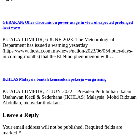
GERAKAN: Offer discounts on power usage in view of expected prolonged
heat wave
KUALA LUMPUR, 6 JUNE 2023: The Meteorological
Department has issued a warning yesterday
(https://www.thestar.com.my/news/nation/2023/06/05/hotter-days-
in-coming-months) that the El Nino phenomenon will…
IKHLAS Malaysia bantah kemasukan pekerja warga asing
KUALA LUMPUR, 21 JUN 2022 – Presiden Pertubuhan Ikatan
Usahawan Kecil & Sederhana (IKHLAS) Malaysia, Mohd Ridzuan
Abdullah, menyelar tindakan…
Leave a Reply
Your email address will not be published.
Required fields are
marked
*