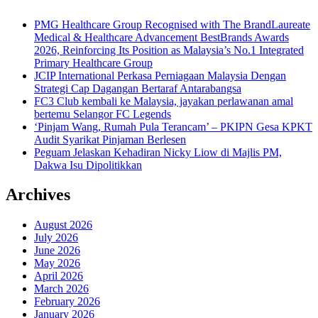
PMG Healthcare Group Recognised with The BrandLaureate
Medical & Healthcare Advancement BestBrands Awards
2026, Reinforcing Its Position as Malaysia’s No.1 Integrated
Primary Healthcare Group
JCIP International Perkasa Perniagaan Malaysia Dengan
Strategi Cap Dagangan Bertaraf Antarabangsa
FC3 Club kembali ke Malaysia, jayakan perlawanan amal
bertemu Selangor FC Legends
‘Pinjam Wang, Rumah Pula Terancam’ – PKIPN Gesa KPKT
Audit Syarikat Pinjaman Berlesen
Peguam Jelaskan Kehadiran Nicky Liow di Majlis PM,
Dakwa Isu Dipolitikkan
Archives
August 2026
July 2026
June 2026
May 2026
April 2026
March 2026
February 2026
January 2026