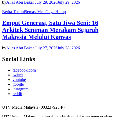
by
Alias Abu Bakar
July 29, 2026
July 29, 2026
Berita Terkini
Semasa
Viral
Gaya Hidup
Empat Generasi, Satu Jiwa Seni: 16
Arkitek Seniman Merakam Sejarah
Malaysia Melalui Kanvas
by
Alias Abu Bakar
July 27, 2026
July 28, 2026
Social Links
facebook.com
twitter
youtube
google
instagram
reddit
UTV Media Malaysia (003237923-P)
UTV Media Malaysia merupakan sebuah portal yang memaparkan