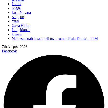
Politik
Niaga
Luar Negara
Anggun
Viral
Gaya Hidup
Pengiklanan
Utama
Malaysia luah hasrat jadi tuan rumah Piala Dunia – TPM
7th August 2026
Facebook