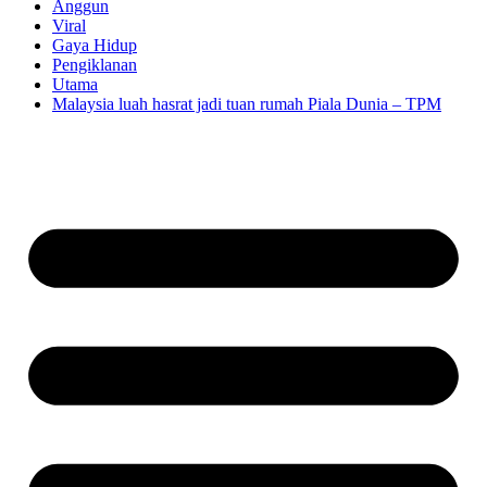
Anggun
Viral
Gaya Hidup
Pengiklanan
Utama
Malaysia luah hasrat jadi tuan rumah Piala Dunia – TPM