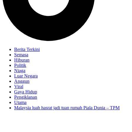
Berita Terkini
Semasa
Hiburan
Politik
Niaga
Luar Negara
Anggun
Viral
Gaya Hidup
Pengiklanan
Utama
Malaysia luah hasrat jadi tuan rumah Piala Dunia – TPM