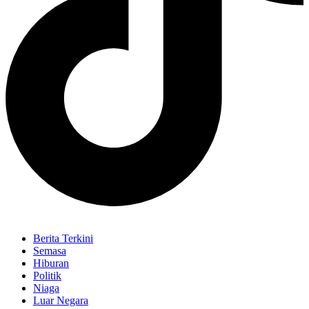
Berita Terkini
Semasa
Hiburan
Politik
Niaga
Luar Negara