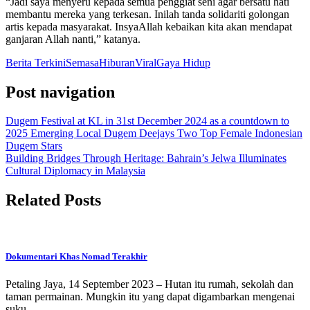
“Jadi saya menyeru kepada semua penggiat seni agar bersatu hati
membantu mereka yang terkesan. Inilah tanda solidariti golongan
artis kepada masyarakat. InsyaAllah kebaikan kita akan mendapat
ganjaran Allah nanti,” katanya.
Berita Terkini
Semasa
Hiburan
Viral
Gaya Hidup
Post navigation
Dugem Festival at KL in 31st December 2024 as a countdown to
2025 Emerging Local Dugem Deejays Two Top Female Indonesian
Dugem Stars
Building Bridges Through Heritage: Bahrain’s Jelwa Illuminates
Cultural Diplomacy in Malaysia
Related Posts
Dokumentari Khas Nomad Terakhir
Petaling Jaya, 14 September 2023 – Hutan itu rumah, sekolah dan
taman permainan. Mungkin itu yang dapat digambarkan mengenai
suku…