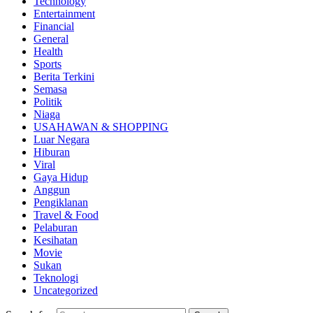
Technology
Entertainment
Financial
General
Health
Sports
Berita Terkini
Semasa
Politik
Niaga
USAHAWAN & SHOPPING
Luar Negara
Hiburan
Viral
Gaya Hidup
Anggun
Pengiklanan
Travel & Food
Pelaburan
Kesihatan
Movie
Sukan
Teknologi
Uncategorized