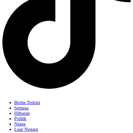
Berita Terkini
Semasa
Hiburan
Politik
Niaga
Luar Negara