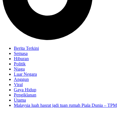
Berita Terkini
Semasa
Hiburan
Politik
Niaga
Luar Negara
Anggun
Viral
Gaya Hidup
Pengiklanan
Utama
Malaysia luah hasrat jadi tuan rumah Piala Dunia – TPM