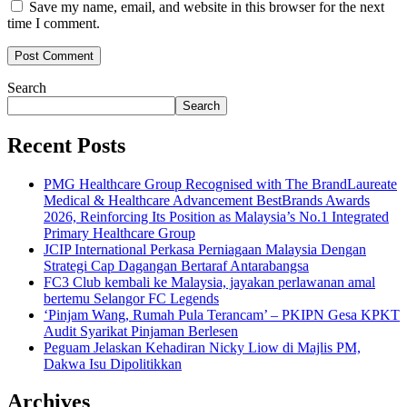
Save my name, email, and website in this browser for the next
time I comment.
Search
Search
Recent Posts
PMG Healthcare Group Recognised with The BrandLaureate
Medical & Healthcare Advancement BestBrands Awards
2026, Reinforcing Its Position as Malaysia’s No.1 Integrated
Primary Healthcare Group
JCIP International Perkasa Perniagaan Malaysia Dengan
Strategi Cap Dagangan Bertaraf Antarabangsa
FC3 Club kembali ke Malaysia, jayakan perlawanan amal
bertemu Selangor FC Legends
‘Pinjam Wang, Rumah Pula Terancam’ – PKIPN Gesa KPKT
Audit Syarikat Pinjaman Berlesen
Peguam Jelaskan Kehadiran Nicky Liow di Majlis PM,
Dakwa Isu Dipolitikkan
Archives