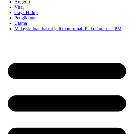
Anggun
Viral
Gaya Hidup
Pengiklanan
Utama
Malaysia luah hasrat jadi tuan rumah Piala Dunia – TPM