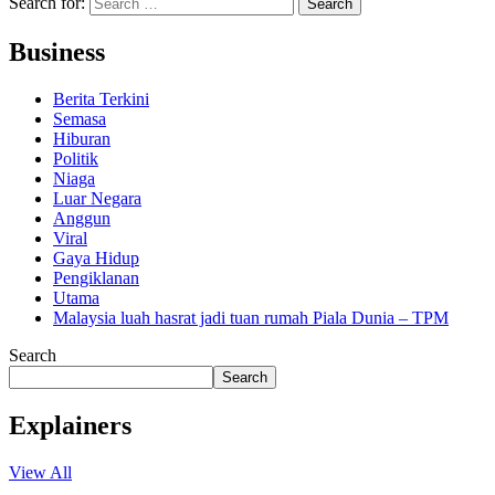
Search for:
Business
Berita Terkini
Semasa
Hiburan
Politik
Niaga
Luar Negara
Anggun
Viral
Gaya Hidup
Pengiklanan
Utama
Malaysia luah hasrat jadi tuan rumah Piala Dunia – TPM
Search
Search
Explainers
View All