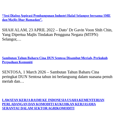
“Sesi Dialog Aspirasi Pembangunan Industri Halal Selangor bersama SME
dan Majlis Iftar Ramadan”.
SHAH ALAM, 23 APRIL 2022 – Dato’ Dr Gavin Voon Shih Chin,
Yang Dipertua Majlis Tindakan Pengguna Negara (MTPN)
Selangor,…
Sambutan Tahun Baharu Cina DUN Sentosa Disambut Meriah, Perkukuh
Perpaduan Komuniti
SENTOSA, 1 March 2026 – Sambutan Tahun Baharu Cina
peringkat DUN Sentosa tahun ini berlangsung dalam suasana penuh
meriah dan…
LAWATAN KERJA RASMI KE INDONESIA USAHA KEMENTERIAN
PERLADANGAN DAN KOMODITI KUKUHKAN KERJASAMA
SERANTAU DALAM SEKTOR AGRIKOMODITI