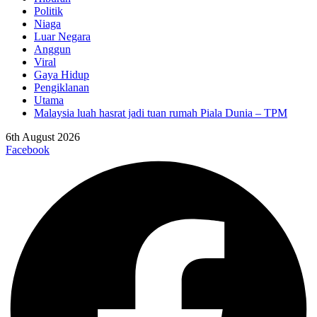
Politik
Niaga
Luar Negara
Anggun
Viral
Gaya Hidup
Pengiklanan
Utama
Malaysia luah hasrat jadi tuan rumah Piala Dunia – TPM
6th August 2026
Facebook