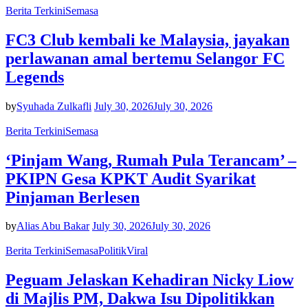
Berita Terkini
Semasa
FC3 Club kembali ke Malaysia, jayakan
perlawanan amal bertemu Selangor FC
Legends
by
Syuhada Zulkafli
July 30, 2026
July 30, 2026
Berita Terkini
Semasa
‘Pinjam Wang, Rumah Pula Terancam’ –
PKIPN Gesa KPKT Audit Syarikat
Pinjaman Berlesen
by
Alias Abu Bakar
July 30, 2026
July 30, 2026
Berita Terkini
Semasa
Politik
Viral
Peguam Jelaskan Kehadiran Nicky Liow
di Majlis PM, Dakwa Isu Dipolitikkan