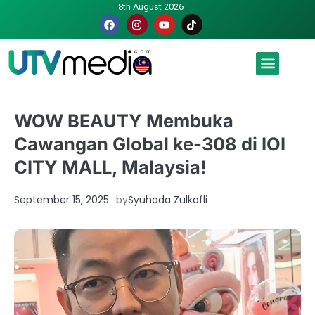
8th August 2026
Malaysia luah hasrat jadi tuan rumah Piala Dunia – TPM
WOW BEAUTY Membuka
Cawangan Global ke-308 di IOI
CITY MALL, Malaysia!
September 15, 2025
by
Syuhada Zulkafli