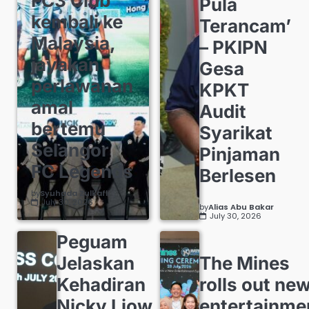
FC3 Club
Pula
kembali ke
Terancam’
Malaysia,
– PKIPN
jayakan
Gesa
perlawanan
KPKT
amal
Audit
bertemu
Syarikat
Selangor
Pinjaman
FC Legends
Berlesen
by
Syuhada Zulkafli
July 30, 2026
by
Alias Abu Bakar
July 30, 2026
Peguam
Jelaskan
The Mines
Kehadiran
rolls out ne
Nicky Liow
entertainme