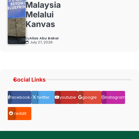
Malaysia
Melalui
Kanvas
by
Alias Abu Bakar
July 27, 2026
Social Links
facebook.com
twitter
youtube
google
instagram
reddit