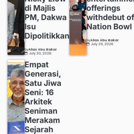
di Majlis
offerings
PM, Dakwa
withdebut o
Isu
Nation Bowl
Dipolitikkan
by
Alias Abu Bakar
July 29, 2026
by
Alias Abu Bakar
July 30, 2026
Empat
Generasi,
Satu Jiwa
Seni: 16
Arkitek
Seniman
Merakam
Sejarah