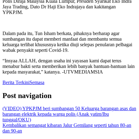
Polis Diraja Malaysia Kuala Lumpur, Presiden Syarikat Eko Indra
Jaya Trading, Dato Dr Haji Eko Indrajaya dan kakitangan
YPKPJM.
Dalam pada itu, Tun Isham berkata, pihaknya berharap agar
sumbangan itu dapat memberi manfaat dan membantu semua
keluarga terlibat khususnya ketika diuji selepas penularan pelbagai
wabak penyakit seperti Covid-19.
“Insyaa ALLAH, dengan usaha ini yayasan kami dapat terus
menabur bakti serta memberikan lebih banyak bantuan-bantuan lain
kepada masyarakat,” katanya. -UTVMEDIAMSIA
Berita Terkini
Semasa
Post navigation
(VIDEO) YPKPJM beri sumbangan 50 Keluarga barangan asas dan
barangan elektrik kepada warga polis (Anak yatim/Ibu
tunggal/OKU)
Kembalikan semangat kibaran Jalur Gemilang seperti tahun 80-an
dan 90-an