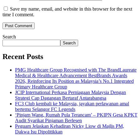
Save my name, email, and website in this browser for the next
time I comment.
Search
Search
Recent Posts
PMG Healthcare Group Recognised with The BrandLaureate
Medical & Healthcare Advancement BestBrands Awards
2026, Reinforcing Its Position as Malaysia’s No.1 Integrated
Primary Healthcare Group
JCIP International Perkasa Perniagaan Malaysia Dengan
Strategi Cap Dagangan Bertaraf Antarabangsa
FC3 Club kembali ke Malaysia, jayakan perlawanan amal
bertemu Selangor FC Legends
‘Pinjam Wang, Rumah Pula Terancam’ – PKIPN Gesa KPKT
Audit Syarikat Pinjaman Berlesen
Peguam Jelaskan Kehadiran Nicky Liow di Majlis PM,
Dakwa Isu Dipolitikkan