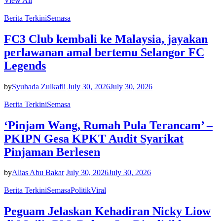
View All
Berita Terkini
Semasa
FC3 Club kembali ke Malaysia, jayakan
perlawanan amal bertemu Selangor FC
Legends
by
Syuhada Zulkafli
July 30, 2026
July 30, 2026
Berita Terkini
Semasa
‘Pinjam Wang, Rumah Pula Terancam’ –
PKIPN Gesa KPKT Audit Syarikat
Pinjaman Berlesen
by
Alias Abu Bakar
July 30, 2026
July 30, 2026
Berita Terkini
Semasa
Politik
Viral
Peguam Jelaskan Kehadiran Nicky Liow