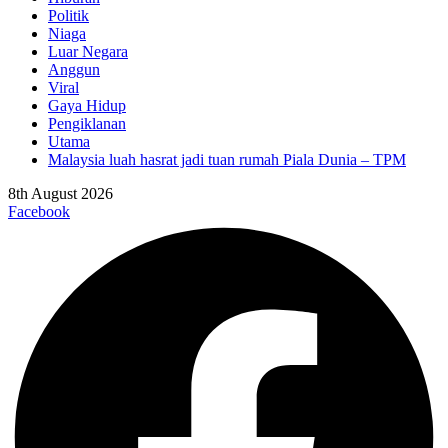
Politik
Niaga
Luar Negara
Anggun
Viral
Gaya Hidup
Pengiklanan
Utama
Malaysia luah hasrat jadi tuan rumah Piala Dunia – TPM
8th August 2026
Facebook