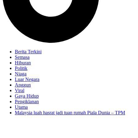
Berita Terkini
Semasa
Hiburan
Politik
Niaga
Luar Negara
Anggun
Viral
Gaya Hidup
Pengiklanan
Utama
Malaysia luah hasrat jadi tuan rumah Piala Dunia – TPM