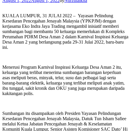
August 1, 2022
August 1, 2022
by
Nurzulaikha
KUALA LUMPUR, 31 JULAI 2022 – Yayasan Pelindung
Kesedaran Pencegahan Jenayah Malaysia (YPKPJM) dengan
kerjasama Eko Indra Jaya Trading mengambil inisiatif memberi
sumbangan bagi membantu 50 keluarga memerlukan di Kompleks
Perumahan PDRM Desa Aman 2 dalam Karnival Inspirasi Keluarga
Desa Aman 2 yang berlangsung pada 29-31 Julai 2022, baru-baru
ini.
Menerusi Program Karnival Inspirasi Keluarga Desa Aman 2 itu,
keluarga yang terlibat menerima sumbangan barangan keperluan
asas meliputi beras, minyak, telur, susu dan pelbagai lagi serta
barang-barang elektrik, keluarga yang terlibat meliputi anak yatim,
ibu tunggal, sakit kronik dan OKU yang juga merupakan daripada
kakitangan polis.
Sumbangan itu disampaikan oleh Presiden Yayasan Pelindungan
Kesedaran Pencegahan Jenayah Malaysia, Datuk Tun Isham Safiee
melalui Ketua Jabatan Pencegahan Jenayah & Keselamatan
Komuniti Kuala Lumpur, Senior Asisten Komisioner SAC Dato’ Hj