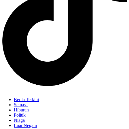
Berita Terkini
Semasa
Hiburan
Politik
Niaga
Luar Negara