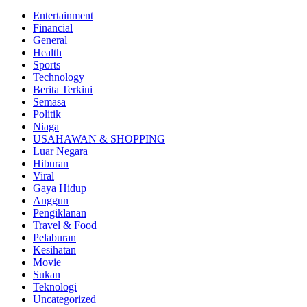
Entertainment
Financial
General
Health
Sports
Technology
Berita Terkini
Semasa
Politik
Niaga
USAHAWAN & SHOPPING
Luar Negara
Hiburan
Viral
Gaya Hidup
Anggun
Pengiklanan
Travel & Food
Pelaburan
Kesihatan
Movie
Sukan
Teknologi
Uncategorized