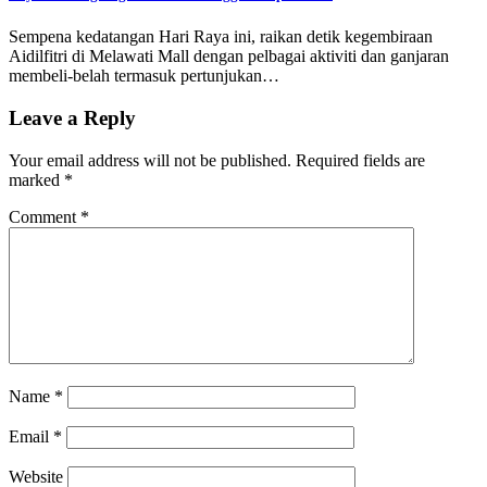
Sempena kedatangan Hari Raya ini, raikan detik kegembiraan
Aidilfitri di Melawati Mall dengan pelbagai aktiviti dan ganjaran
membeli-belah termasuk pertunjukan…
Leave a Reply
Your email address will not be published.
Required fields are
marked
*
Comment
*
Name
*
Email
*
Website