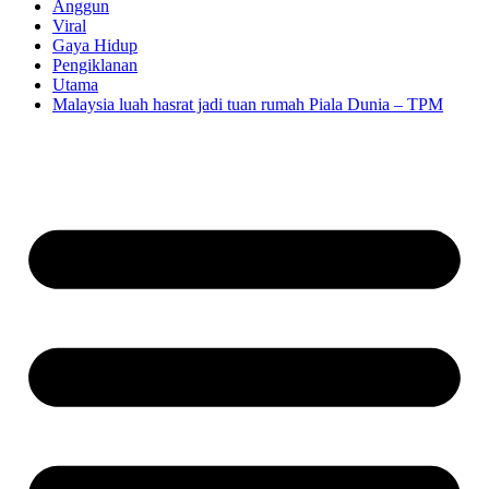
Anggun
Viral
Gaya Hidup
Pengiklanan
Utama
Malaysia luah hasrat jadi tuan rumah Piala Dunia – TPM