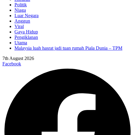
Politik
Niaga
Luar Negara
Anggun
Viral
Gaya Hidup
Pengiklanan
Utama
Malaysia luah hasrat jadi tuan rumah Piala Dunia – TPM
7th August 2026
Facebook