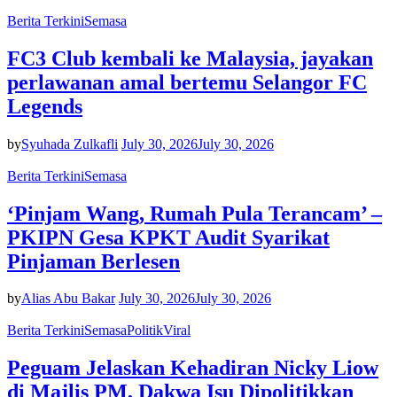
Berita Terkini
Semasa
FC3 Club kembali ke Malaysia, jayakan
perlawanan amal bertemu Selangor FC
Legends
by
Syuhada Zulkafli
July 30, 2026
July 30, 2026
Berita Terkini
Semasa
‘Pinjam Wang, Rumah Pula Terancam’ –
PKIPN Gesa KPKT Audit Syarikat
Pinjaman Berlesen
by
Alias Abu Bakar
July 30, 2026
July 30, 2026
Berita Terkini
Semasa
Politik
Viral
Peguam Jelaskan Kehadiran Nicky Liow
di Majlis PM, Dakwa Isu Dipolitikkan