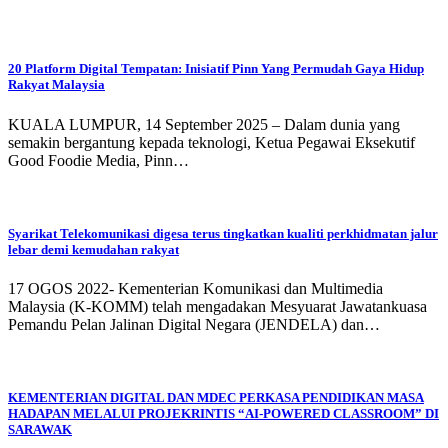
20 Platform Digital Tempatan: Inisiatif Pinn Yang Permudah Gaya Hidup
Rakyat Malaysia
KUALA LUMPUR, 14 September 2025 – Dalam dunia yang
semakin bergantung kepada teknologi, Ketua Pegawai Eksekutif
Good Foodie Media, Pinn…
Syarikat Telekomunikasi digesa terus tingkatkan kualiti perkhidmatan jalur
lebar demi kemudahan rakyat
17 OGOS 2022- Kementerian Komunikasi dan Multimedia
Malaysia (K-KOMM) telah mengadakan Mesyuarat Jawatankuasa
Pemandu Pelan Jalinan Digital Negara (JENDELA) dan…
KEMENTERIAN DIGITAL DAN MDEC PERKASA PENDIDIKAN MASA
HADAPAN MELALUI PROJEKRINTIS “AI-POWERED CLASSROOM” DI
SARAWAK