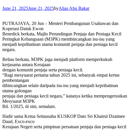
June 21, 2025
June 21, 2025
by
Alias Abu Bakar
PUTRAJAYA, 20 Jun – Menteri Pembangunan Usahawan dan
Koperasi Datuk Ewon
Benedick berkata, Majlis Perundingan Penjaja dan Peniaga Kecil
Peringkat Kebangsaan (M3PK) membincangkan isu-isu yang
menjadi keprihatinan utama komuniti penjaja dan peniaga kecil
negara.
Beliau berkata, M3PK juga menjadi platform memperkukuh
kerjasama antara Kerajaan
dengan komuniti penjaja serta peniaga kecil.
“Bagi mesyuarat pertama tahun 2025 ini, sebanyak empat kertas
pembentangan
dibincangkan selain daripada isu-isu yang menjadi keprihatinan
utama golongan
penjaja dan peniaga kecil negara,” katanya ketika mempengerusikan
Mesyuarat M3PK
Bil. 1/2025, di sini, semalam.
Hadir sama Ketua Setiausaha KUSKOP Dato Sri Khairul Dzaimee
Daud, Exco-exco
Kerajaan Negeri serta pimpinan persatuan penjaja dan peniaga kecil