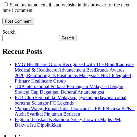
Save my name, email, and website in this browser for the next
time I comment.
Search
Search
Recent Posts
PMG Healthcare Group Recognised with The BrandLaureate
Medical & Healthcare Advancement BestBrands Awards
2026, Reinforcing Its Position as Malaysia’s No.1 Integrated
Primary Healthcare Group
JCIP International Perkasa Perniagaan Malaysia Dengan
Strategi Cap Dagangan Bertaraf Antarabangsa
FC3 Club kembali ke Malaysia, jayakan perlawanan amal
bertemu Selangor FC Legends
‘Pinjam Wang, Rumah Pula Terancam’ – PKIPN Gesa KPKT
Audit Syarikat Pinjaman Berlesen
Peguam Jelaskan Kehadiran Nicky Liow di Majlis PM,
Dakwa Isu Dipolitikkan