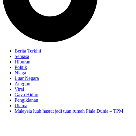
Berita Terkini
Semasa
Hiburan
Politik
Niaga
Luar Negara
Anggun
Viral
Gaya Hidup
Pengiklanan
Utama
Malaysia luah hasrat jadi tuan rumah Piala Dunia – TPM