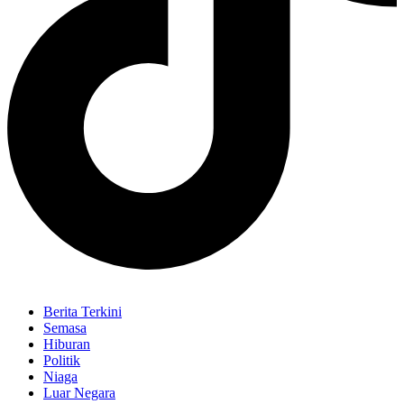
Berita Terkini
Semasa
Hiburan
Politik
Niaga
Luar Negara