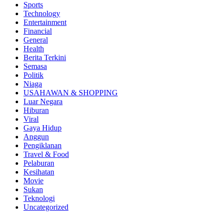
Sports
Technology
Entertainment
Financial
General
Health
Berita Terkini
Semasa
Politik
Niaga
USAHAWAN & SHOPPING
Luar Negara
Hiburan
Viral
Gaya Hidup
Anggun
Pengiklanan
Travel & Food
Pelaburan
Kesihatan
Movie
Sukan
Teknologi
Uncategorized