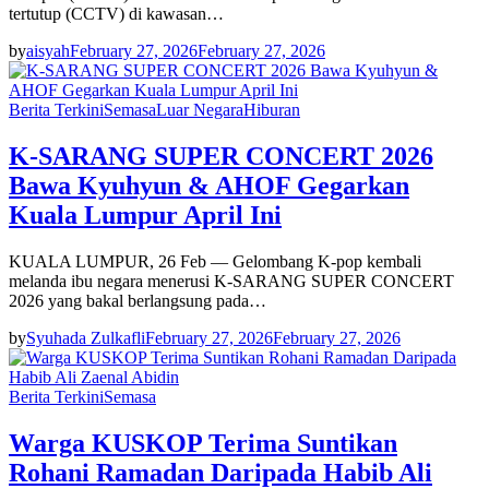
tertutup (CCTV) di kawasan…
by
aisyah
February 27, 2026
February 27, 2026
Berita Terkini
Semasa
Luar Negara
Hiburan
K-SARANG SUPER CONCERT 2026
Bawa Kyuhyun & AHOF Gegarkan
Kuala Lumpur April Ini
KUALA LUMPUR, 26 Feb — Gelombang K-pop kembali
melanda ibu negara menerusi K-SARANG SUPER CONCERT
2026 yang bakal berlangsung pada…
by
Syuhada Zulkafli
February 27, 2026
February 27, 2026
Berita Terkini
Semasa
Warga KUSKOP Terima Suntikan
Rohani Ramadan Daripada Habib Ali