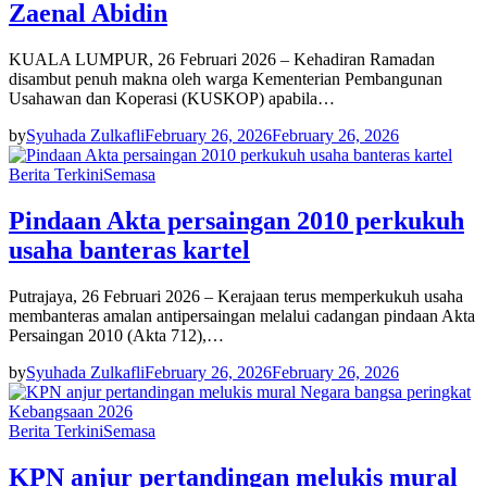
Zaenal Abidin
KUALA LUMPUR, 26 Februari 2026 – Kehadiran Ramadan
disambut penuh makna oleh warga Kementerian Pembangunan
Usahawan dan Koperasi (KUSKOP) apabila…
by
Syuhada Zulkafli
February 26, 2026
February 26, 2026
Berita Terkini
Semasa
Pindaan Akta persaingan 2010 perkukuh
usaha banteras kartel
Putrajaya, 26 Februari 2026 – Kerajaan terus memperkukuh usaha
membanteras amalan antipersaingan melalui cadangan pindaan Akta
Persaingan 2010 (Akta 712),…
by
Syuhada Zulkafli
February 26, 2026
February 26, 2026
Berita Terkini
Semasa
KPN anjur pertandingan melukis mural