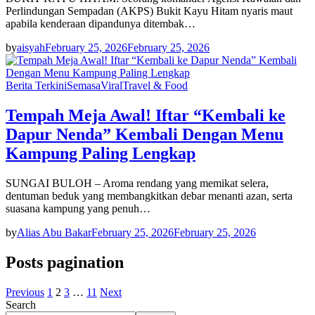
Perlindungan Sempadan (AKPS) Bukit Kayu Hitam nyaris maut
apabila kenderaan dipandunya ditembak…
by
aisyah
February 25, 2026
February 25, 2026
Berita Terkini
Semasa
Viral
Travel & Food
Tempah Meja Awal! Iftar “Kembali ke
Dapur Nenda” Kembali Dengan Menu
Kampung Paling Lengkap
SUNGAI BULOH – Aroma rendang yang memikat selera,
dentuman beduk yang membangkitkan debar menanti azan, serta
suasana kampung yang penuh…
by
Alias Abu Bakar
February 25, 2026
February 25, 2026
Posts pagination
Previous
1
2
3
…
11
Next
Search