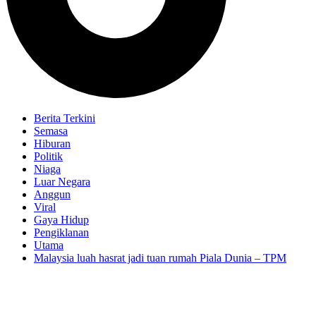
Berita Terkini
Semasa
Hiburan
Politik
Niaga
Luar Negara
Anggun
Viral
Gaya Hidup
Pengiklanan
Utama
Malaysia luah hasrat jadi tuan rumah Piala Dunia – TPM