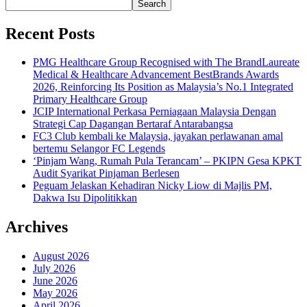
Search
Recent Posts
PMG Healthcare Group Recognised with The BrandLaureate
Medical & Healthcare Advancement BestBrands Awards
2026, Reinforcing Its Position as Malaysia’s No.1 Integrated
Primary Healthcare Group
JCIP International Perkasa Perniagaan Malaysia Dengan
Strategi Cap Dagangan Bertaraf Antarabangsa
FC3 Club kembali ke Malaysia, jayakan perlawanan amal
bertemu Selangor FC Legends
‘Pinjam Wang, Rumah Pula Terancam’ – PKIPN Gesa KPKT
Audit Syarikat Pinjaman Berlesen
Peguam Jelaskan Kehadiran Nicky Liow di Majlis PM,
Dakwa Isu Dipolitikkan
Archives
August 2026
July 2026
June 2026
May 2026
April 2026