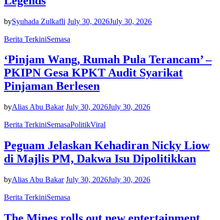
Legends
by
Syuhada Zulkafli
July 30, 2026
July 30, 2026
Berita Terkini
Semasa
‘Pinjam Wang, Rumah Pula Terancam’ –
PKIPN Gesa KPKT Audit Syarikat
Pinjaman Berlesen
by
Alias Abu Bakar
July 30, 2026
July 30, 2026
Berita Terkini
Semasa
Politik
Viral
Peguam Jelaskan Kehadiran Nicky Liow
di Majlis PM, Dakwa Isu Dipolitikkan
by
Alias Abu Bakar
July 30, 2026
July 30, 2026
Berita Terkini
Semasa
The Mines rolls out new entertainment