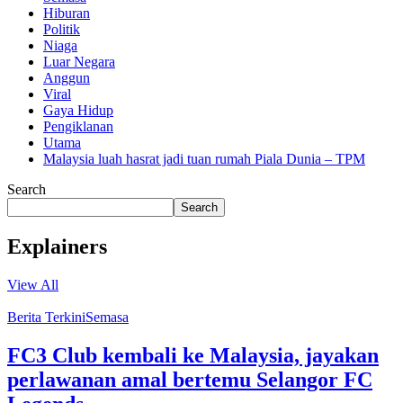
Hiburan
Politik
Niaga
Luar Negara
Anggun
Viral
Gaya Hidup
Pengiklanan
Utama
Malaysia luah hasrat jadi tuan rumah Piala Dunia – TPM
Search
Search
Explainers
View All
Berita Terkini
Semasa
FC3 Club kembali ke Malaysia, jayakan
perlawanan amal bertemu Selangor FC