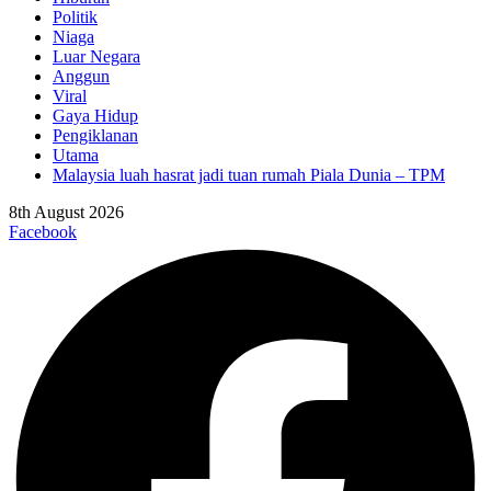
Politik
Niaga
Luar Negara
Anggun
Viral
Gaya Hidup
Pengiklanan
Utama
Malaysia luah hasrat jadi tuan rumah Piala Dunia – TPM
8th August 2026
Facebook