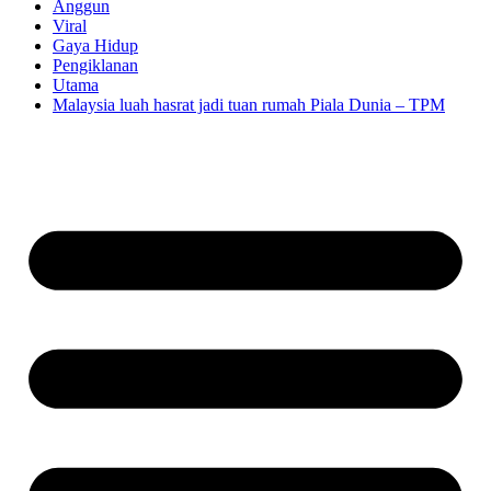
Anggun
Viral
Gaya Hidup
Pengiklanan
Utama
Malaysia luah hasrat jadi tuan rumah Piala Dunia – TPM