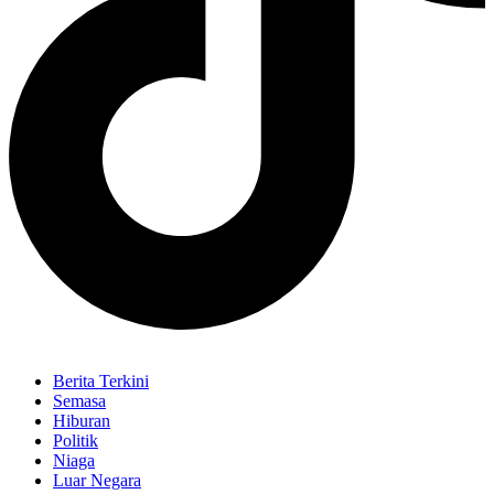
Berita Terkini
Semasa
Hiburan
Politik
Niaga
Luar Negara