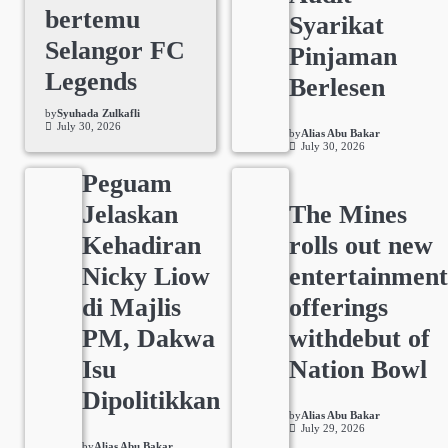
bertemu
Syarikat
Selangor FC
Pinjaman
Legends
Berlesen
by
Syuhada Zulkafli
July 30, 2026
by
Alias Abu Bakar
July 30, 2026
Peguam
Jelaskan
The Mines
Kehadiran
rolls out new
Nicky Liow
entertainmen
di Majlis
offerings
PM, Dakwa
withdebut of
Isu
Nation Bowl
Dipolitikkan
by
Alias Abu Bakar
July 29, 2026
by
Alias Abu Bakar