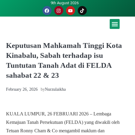
9th August 2026
Malaysia luah hasrat jadi tuan rumah Piala Dunia – TPM
Keputusan Mahkamah Tinggi Kota
Kinabalu, Sabah terhadap isu
Tuntutan Tanah Adat di FELDA
sahabat 22 & 23
February 26, 2026
by
Nurzulaikha
KUALA LUMPUR, 26 FEBRUARI 2026 – Lembaga
Kemajuan Tanah Persekutuan (FELDA) yang diwakili oleh
Tetuan Ronny Cham & Co mengambil maklum dan