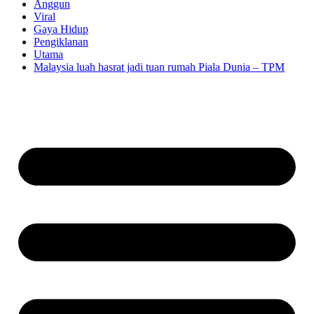
Anggun
Viral
Gaya Hidup
Pengiklanan
Utama
Malaysia luah hasrat jadi tuan rumah Piala Dunia – TPM