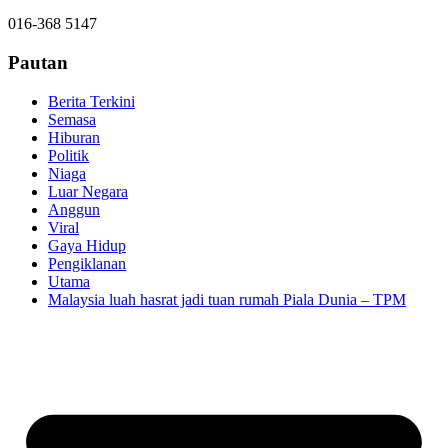
016-368 5147
Pautan
Berita Terkini
Semasa
Hiburan
Politik
Niaga
Luar Negara
Anggun
Viral
Gaya Hidup
Pengiklanan
Utama
Malaysia luah hasrat jadi tuan rumah Piala Dunia – TPM