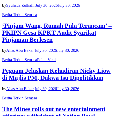
by
Syuhada Zulkafli
July 30, 2026
July 30, 2026
Berita Terkini
Semasa
‘Pinjam Wang, Rumah Pula Terancam’ –
PKIPN Gesa KPKT Audit Syarikat
Pinjaman Berlesen
by
Alias Abu Bakar
July 30, 2026
July 30, 2026
Berita Terkini
Semasa
Politik
Viral
Peguam Jelaskan Kehadiran Nicky Liow
di Majlis PM, Dakwa Isu Dipolitikkan
by
Alias Abu Bakar
July 30, 2026
July 30, 2026
Berita Terkini
Semasa
The Mines rolls out new entertainment