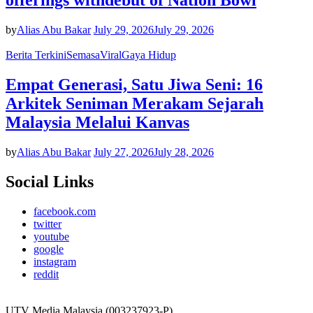
offerings withdebut of Nation Bowl
by
Alias Abu Bakar
July 29, 2026
July 29, 2026
Berita Terkini
Semasa
Viral
Gaya Hidup
Empat Generasi, Satu Jiwa Seni: 16
Arkitek Seniman Merakam Sejarah
Malaysia Melalui Kanvas
by
Alias Abu Bakar
July 27, 2026
July 28, 2026
Social Links
facebook.com
twitter
youtube
google
instagram
reddit
UTV Media Malaysia (003237923-P)