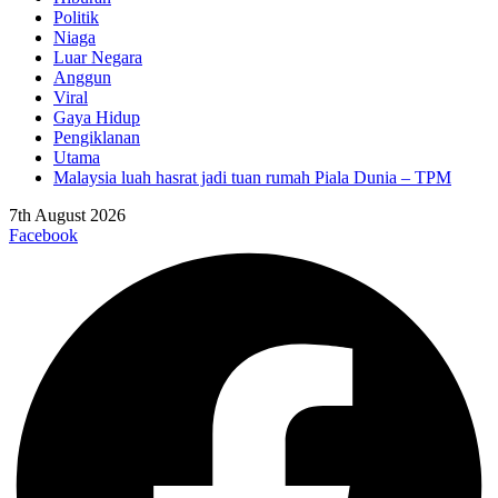
Politik
Niaga
Luar Negara
Anggun
Viral
Gaya Hidup
Pengiklanan
Utama
Malaysia luah hasrat jadi tuan rumah Piala Dunia – TPM
7th August 2026
Facebook