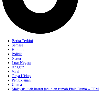
Berita Terkini
Semasa
Hiburan
Politik
Niaga
Luar Negara
Anggun
Viral
Gaya Hidup
Pengiklanan
Utama
Malaysia luah hasrat jadi tuan rumah Piala Dunia – TPM