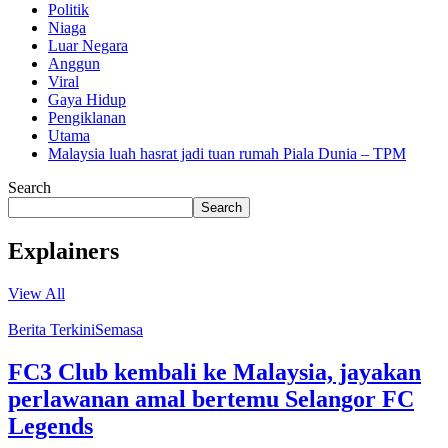
Politik
Niaga
Luar Negara
Anggun
Viral
Gaya Hidup
Pengiklanan
Utama
Malaysia luah hasrat jadi tuan rumah Piala Dunia – TPM
Search
Search
Explainers
View All
Berita Terkini
Semasa
FC3 Club kembali ke Malaysia, jayakan
perlawanan amal bertemu Selangor FC
Legends