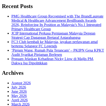
Recent Posts
PMG Healthcare Group Recognised with The BrandLaureate
Medical & Healthcare Advancement BestBrands Awards
2026, Reinforcing Its Position as Malaysia’s No.1 Integrated
Primary Healthcare Group
JCIP International Perkasa Perniagaan Malaysia Dengan
Strategi Cap Dagangan Bertaraf Antarabangsa
FC3 Club kembali ke Malaysia, jayakan perlawanan amal
bertemu Selangor FC Legends
‘Pinjam Wang, Rumah Pula Terancam’ – PKIPN Gesa KPKT
Audit Syarikat Pinjaman Berlesen
Peguam Jelaskan Kehadiran Nicky Liow di Majlis PM,
Dakwa Isu Dipolitikkan
Archives
August 2026
July 2026
June 2026
May 2026
April 2026
March 2026