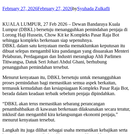
February 27, 2026
February 27, 2026
by
Syuhada Zulkafli
KUALA LUMPUR, 27 Feb 2026 – Dewan Bandaraya Kuala
Lumpur (DBKL) bersetuju menangguhkan pemindahan penjaja di
Lorong Haji Hussein, Chow Kit ke Kompleks Pasar Raja Bot
sehingga kompleks berkenaan siap sepenuhnya.
DBKL dalam satu kenyataan media memaklumkan keputusan itu
dibuat selepas mengambil kira pandangan yang disuarakan Menteri
Pelaburan, Perdagangan dan Industri merangkap Ahli Parlimen
Titiwangsa, Datuk Seri Johari Abdul Ghani, berhubung
penangguhan pemindahan tersebut.
Menurut kenyataan itu, DBKL bersetuju untuk menangguhkan
proses pemindahan bagi memastikan semua aspek berkaitan,
termasuk kemudahan dan kesiapsiagaan Kompleks Pasar Raja Bot,
berada dalam keadaan terbaik sebelum penjaja dipindahkan.
“DBKL akan terus memastikan sebarang perancangan
penambahbaikan di kawasan berkenaan dilaksanakan secara teratur,
inklusif dan mengambil kira kelangsungan ekonomi penjaja,”
menurut kenyataan tersebut.
Langkah itu juga dilihat sebagai usaha memastikan kebajikan serta