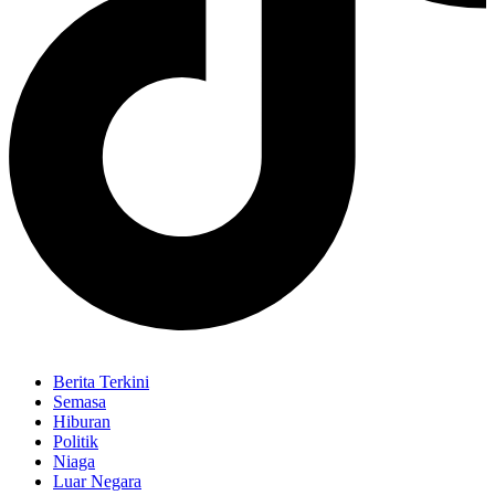
Berita Terkini
Semasa
Hiburan
Politik
Niaga
Luar Negara