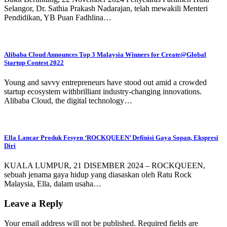
Selangor, Dr. Sathia Prakash Nadarajan, telah mewakili Menteri
Pendidikan, YB Puan Fadhlina…
Alibaba Cloud Announces Top 3 Malaysia Winners for Create@Global
Startup Contest 2022
Young and savvy entrepreneurs have stood out amid a crowded
startup ecosystem withbrilliant industry-changing innovations.
Alibaba Cloud, the digital technology…
Ella Lancar Produk Fesyen ‘ROCKQUEEN’ Definisi Gaya Sopan, Ekspresi
Diri
KUALA LUMPUR, 21 DISEMBER 2024 – ROCKQUEEN,
sebuah jenama gaya hidup yang diasaskan oleh Ratu Rock
Malaysia, Ella, dalam usaha…
Leave a Reply
Your email address will not be published.
Required fields are