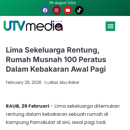
7th August 2026
Malaysia luah hasrat jadi tuan rumah Piala Dunia – TPM
Lima Sekeluarga Rentung,
Rumah Musnah 100 Peratus
Dalam Kebakaran Awal Pagi
February 26, 2026
by
Alias Abu Bakar
RAUB, 26 Februari
– Lima sekeluarga ditemukan
rentung dalam kebakaran sebuah rumah di
Kampung Pamakulat di sini, awal pagi tadi.