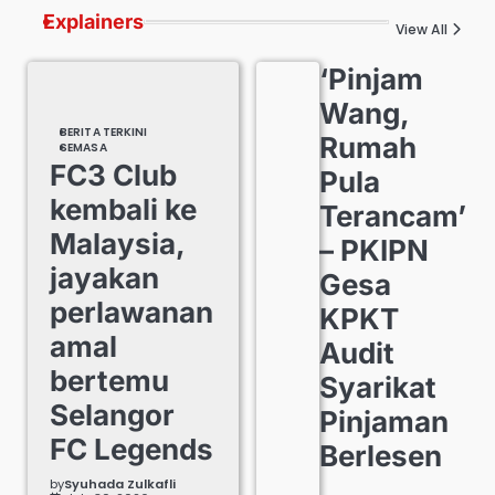
Explainers
View All
‘Pinjam
Wang,
BERITA TERKINI
Rumah
SEMASA
FC3 Club
Pula
kembali ke
Terancam’
Malaysia,
– PKIPN
jayakan
Gesa
perlawanan
KPKT
amal
Audit
bertemu
Syarikat
Selangor
Pinjaman
FC Legends
Berlesen
by
Syuhada Zulkafli