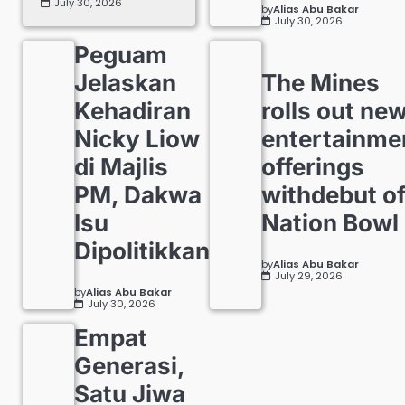
July 30, 2026
by
Alias Abu Bakar
July 30, 2026
Peguam
Jelaskan
The Mines
Kehadiran
rolls out ne
Nicky Liow
entertainme
di Majlis
offerings
PM, Dakwa
withdebut o
Isu
Nation Bowl
Dipolitikkan
by
Alias Abu Bakar
July 29, 2026
by
Alias Abu Bakar
July 30, 2026
Empat
Generasi,
Satu Jiwa