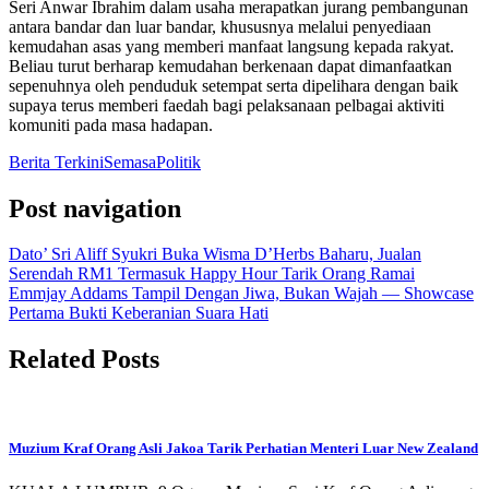
Seri Anwar Ibrahim dalam usaha merapatkan jurang pembangunan
antara bandar dan luar bandar, khususnya melalui penyediaan
kemudahan asas yang memberi manfaat langsung kepada rakyat.
Beliau turut berharap kemudahan berkenaan dapat dimanfaatkan
sepenuhnya oleh penduduk setempat serta dipelihara dengan baik
supaya terus memberi faedah bagi pelaksanaan pelbagai aktiviti
komuniti pada masa hadapan.
Berita Terkini
Semasa
Politik
Post navigation
Dato’ Sri Aliff Syukri Buka Wisma D’Herbs Baharu, Jualan
Serendah RM1 Termasuk Happy Hour Tarik Orang Ramai
Emmjay Addams Tampil Dengan Jiwa, Bukan Wajah — Showcase
Pertama Bukti Keberanian Suara Hati
Related Posts
Muzium Kraf Orang Asli Jakoa Tarik Perhatian Menteri Luar New Zealand