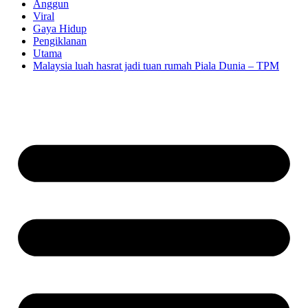
Anggun
Viral
Gaya Hidup
Pengiklanan
Utama
Malaysia luah hasrat jadi tuan rumah Piala Dunia – TPM