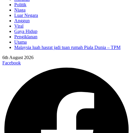
Politik
Niaga
Luar Negara
Anggun
Viral
Gaya Hidup
Pengiklanan
Utama
Malaysia luah hasrat jadi tuan rumah Piala Dunia – TPM
6th August 2026
Facebook