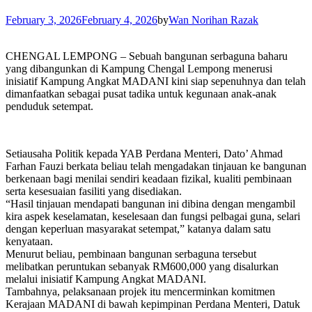
February 3, 2026
February 4, 2026
by
Wan Norihan Razak
CHENGAL LEMPONG – Sebuah bangunan serbaguna baharu
yang dibangunkan di Kampung Chengal Lempong menerusi
inisiatif Kampung Angkat MADANI kini siap sepenuhnya dan telah
dimanfaatkan sebagai pusat tadika untuk kegunaan anak-anak
penduduk setempat.
Setiausaha Politik kepada YAB Perdana Menteri, Dato’ Ahmad
Farhan Fauzi berkata beliau telah mengadakan tinjauan ke bangunan
berkenaan bagi menilai sendiri keadaan fizikal, kualiti pembinaan
serta kesesuaian fasiliti yang disediakan.
“Hasil tinjauan mendapati bangunan ini dibina dengan mengambil
kira aspek keselamatan, keselesaan dan fungsi pelbagai guna, selari
dengan keperluan masyarakat setempat,” katanya dalam satu
kenyataan.
Menurut beliau, pembinaan bangunan serbaguna tersebut
melibatkan peruntukan sebanyak RM600,000 yang disalurkan
melalui inisiatif Kampung Angkat MADANI.
Tambahnya, pelaksanaan projek itu mencerminkan komitmen
Kerajaan MADANI di bawah kepimpinan Perdana Menteri, Datuk