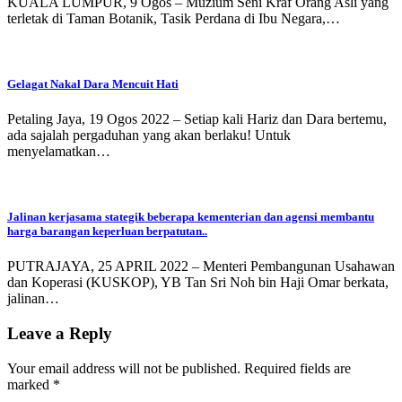
KUALA LUMPUR, 9 Ogos – Muzium Seni Kraf Orang Asli yang
terletak di Taman Botanik, Tasik Perdana di Ibu Negara,…
Gelagat Nakal Dara Mencuit Hati
Petaling Jaya, 19 Ogos 2022 – Setiap kali Hariz dan Dara bertemu,
ada sajalah pergaduhan yang akan berlaku! Untuk
menyelamatkan…
Jalinan kerjasama stategik beberapa kementerian dan agensi membantu
harga barangan keperluan berpatutan..
PUTRAJAYA, 25 APRIL 2022 – Menteri Pembangunan Usahawan
dan Koperasi (KUSKOP), YB Tan Sri Noh bin Haji Omar berkata,
jalinan…
Leave a Reply
Your email address will not be published.
Required fields are
marked
*