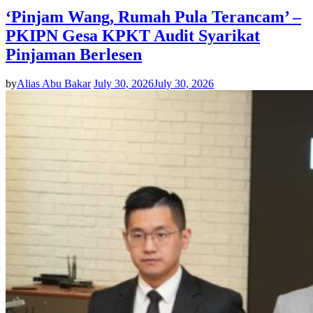
‘Pinjam Wang, Rumah Pula Terancam’ –
PKIPN Gesa KPKT Audit Syarikat
Pinjaman Berlesen
by
Alias Abu Bakar
July 30, 2026
July 30, 2026