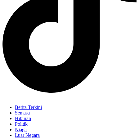
Berita Terkini
Semasa
Hiburan
Politik
Niaga
Luar Negara