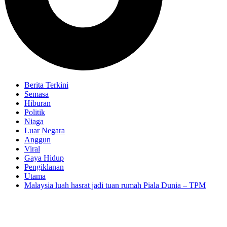
Berita Terkini
Semasa
Hiburan
Politik
Niaga
Luar Negara
Anggun
Viral
Gaya Hidup
Pengiklanan
Utama
Malaysia luah hasrat jadi tuan rumah Piala Dunia – TPM