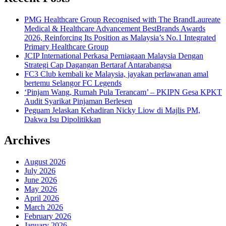
PMG Healthcare Group Recognised with The BrandLaureate
Medical & Healthcare Advancement BestBrands Awards
2026, Reinforcing Its Position as Malaysia’s No.1 Integrated
Primary Healthcare Group
JCIP International Perkasa Perniagaan Malaysia Dengan
Strategi Cap Dagangan Bertaraf Antarabangsa
FC3 Club kembali ke Malaysia, jayakan perlawanan amal
bertemu Selangor FC Legends
‘Pinjam Wang, Rumah Pula Terancam’ – PKIPN Gesa KPKT
Audit Syarikat Pinjaman Berlesen
Peguam Jelaskan Kehadiran Nicky Liow di Majlis PM,
Dakwa Isu Dipolitikkan
Archives
August 2026
July 2026
June 2026
May 2026
April 2026
March 2026
February 2026
January 2026