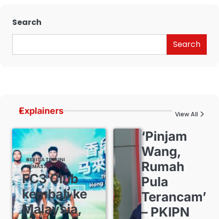
Search
Search
Explainers
View All
‘Pinjam
Wang,
BERITA TERKINI
Rumah
SEMASA
FC3 Club
Pula
kembali ke
Terancam’
Malaysia,
– PKIPN