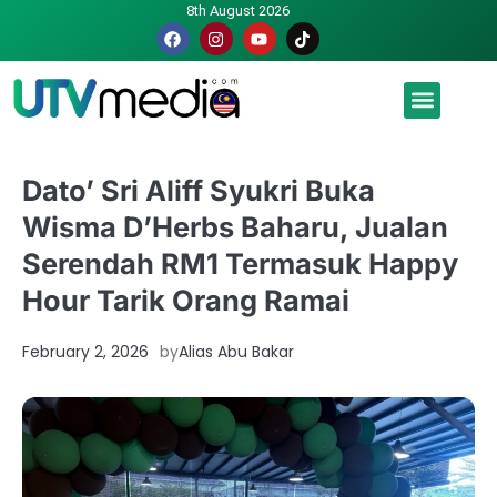
8th August 2026
Malaysia luah hasrat jadi tuan rumah Piala Dunia – TPM
Dato’ Sri Aliff Syukri Buka
Wisma D’Herbs Baharu, Jualan
Serendah RM1 Termasuk Happy
Hour Tarik Orang Ramai
February 2, 2026
by
Alias Abu Bakar