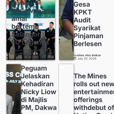
jayakan
Gesa
perlawanan
KPKT
amal
Audit
bertemu
Syarikat
Selangor
Pinjaman
FC Legends
Berlesen
by
Syuhada Zulkafli
July 30, 2026
by
Alias Abu Bakar
July 30, 2026
Peguam
Jelaskan
The Mines
Kehadiran
rolls out ne
Nicky Liow
entertainme
di Majlis
offerings
PM, Dakwa
withdebut o