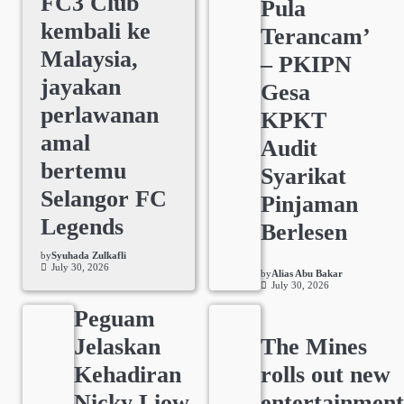
FC3 Club
Pula
kembali ke
Terancam’
Malaysia,
– PKIPN
jayakan
Gesa
perlawanan
KPKT
amal
Audit
bertemu
Syarikat
Selangor FC
Pinjaman
Legends
Berlesen
by
Syuhada Zulkafli
July 30, 2026
by
Alias Abu Bakar
July 30, 2026
Peguam
Jelaskan
The Mines
Kehadiran
rolls out new
Nicky Liow
entertainmen