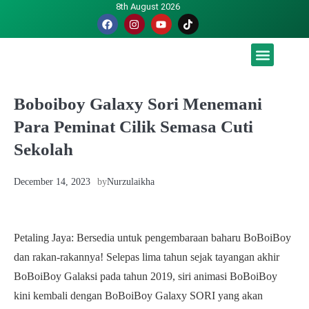
8th August 2026
Malaysia luah hasrat jadi tuan rumah Piala Dunia – TPM
Boboiboy Galaxy Sori Menemani
Para Peminat Cilik Semasa Cuti
Sekolah
December 14, 2023
by
Nurzulaikha
Petaling Jaya: Bersedia untuk pengembaraan baharu BoBoiBoy
dan rakan-rakannya! Selepas lima tahun sejak tayangan akhir
BoBoiBoy Galaksi pada tahun 2019, siri animasi BoBoiBoy
kini kembali dengan BoBoiBoy Galaxy SORI yang akan