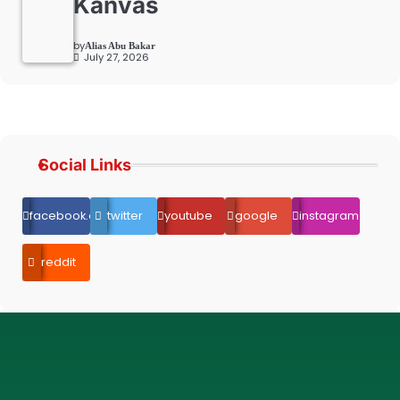
Kanvas
by
Alias Abu Bakar
July 27, 2026
Social Links
facebook.com
twitter
youtube
google
instagram
reddit