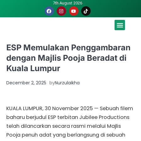
7th August 2026
Malaysia luah hasrat jadi tuan rumah Piala Dunia – TPM
ESP Memulakan Penggambaran
dengan Majlis Pooja Beradat di
Kuala Lumpur
December 2, 2025
by
Nurzulaikha
KUALA LUMPUR, 30 November 2025 — Sebuah filem
baharu berjudul ESP terbitan Jubilee Productions
telah dilancarkan secara rasmi melalui Majlis
Pooja penuh adat yang berlangsung di sebuah