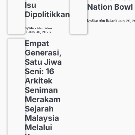
Isu
Nation Bowl
Dipolitikkan
by
July 29, 
Alias Abu Bakar
by
Alias Abu Bakar
July 30, 2026
Empat
Generasi,
Satu Jiwa
Seni: 16
Arkitek
Seniman
Merakam
Sejarah
Malaysia
Melalui