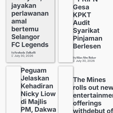
jayakan
Gesa
perlawanan
KPKT
amal
Audit
bertemu
Syarikat
Selangor
Pinjaman
FC Legends
Berlesen
by
Syuhada Zulkafli
July 30, 2026
by
Alias Abu Bakar
July 30, 2026
Peguam
Jelaskan
The Mines
Kehadiran
rolls out ne
Nicky Liow
entertainme
di Majlis
offerings
PM, Dakwa
withdebut o