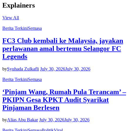
Explainers
View All
Berita Terkini
Semasa
FC3 Club kembali ke Malaysia, jayakan
perlawanan amal bertemu Selangor FC
Legends
by
Syuhada Zulkafli
July 30, 2026
July 30, 2026
Berita Terkini
Semasa
‘Pinjam Wang, Rumah Pula Terancam’ –
PKIPN Gesa KPKT Audit Syarikat
Pinjaman Berlesen
by
Alias Abu Bakar
July 30, 2026
July 30, 2026
Berita Terkini
Semasa
Politik
Viral