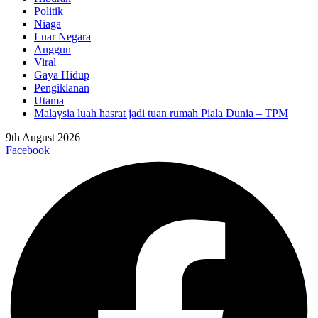
Politik
Niaga
Luar Negara
Anggun
Viral
Gaya Hidup
Pengiklanan
Utama
Malaysia luah hasrat jadi tuan rumah Piala Dunia – TPM
9th August 2026
Facebook