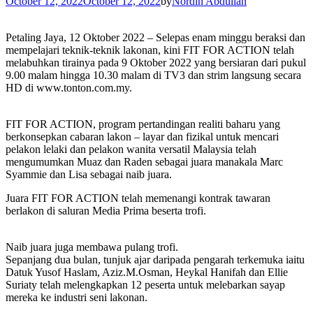
October 12, 2022
October 12, 2022
by
Nordin Abdullah
Petaling Jaya, 12 Oktober 2022 – Selepas enam minggu beraksi dan
mempelajari teknik-teknik lakonan, kini FIT FOR ACTION telah
melabuhkan tirainya pada 9 Oktober 2022 yang bersiaran dari pukul
9.00 malam hingga 10.30 malam di TV3 dan strim langsung secara
HD di www.tonton.com.my.
FIT FOR ACTION, program pertandingan realiti baharu yang
berkonsepkan cabaran lakon – layar dan fizikal untuk mencari
pelakon lelaki dan pelakon wanita versatil Malaysia telah
mengumumkan Muaz dan Raden sebagai juara manakala Marc
Syammie dan Lisa sebagai naib juara.
Juara FIT FOR ACTION telah memenangi kontrak tawaran
berlakon di saluran Media Prima beserta trofi.
Naib juara juga membawa pulang trofi.
Sepanjang dua bulan, tunjuk ajar daripada pengarah terkemuka iaitu
Datuk Yusof Haslam, Aziz.M.Osman, Heykal Hanifah dan Ellie
Suriaty telah melengkapkan 12 peserta untuk melebarkan sayap
mereka ke industri seni lakonan.