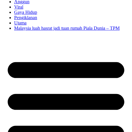
Anggun
Viral
Gaya Hidup
Pengiklanan
Utama
Malaysia luah hasrat jadi tuan rumah Piala Dunia – TPM