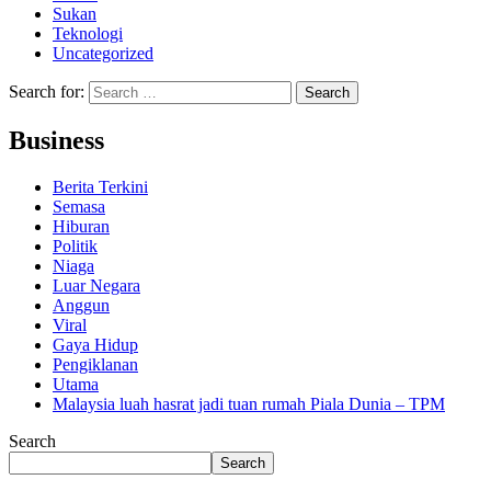
Sukan
Teknologi
Uncategorized
Search for:
Business
Berita Terkini
Semasa
Hiburan
Politik
Niaga
Luar Negara
Anggun
Viral
Gaya Hidup
Pengiklanan
Utama
Malaysia luah hasrat jadi tuan rumah Piala Dunia – TPM
Search
Search