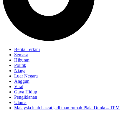
Berita Terkini
Semasa
Hiburan
Politik
Niaga
Luar Negara
Anggun
Viral
Gaya Hidup
Pengiklanan
Utama
Malaysia luah hasrat jadi tuan rumah Piala Dunia – TPM