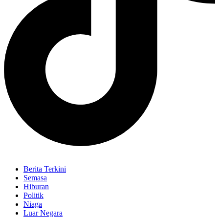
Berita Terkini
Semasa
Hiburan
Politik
Niaga
Luar Negara