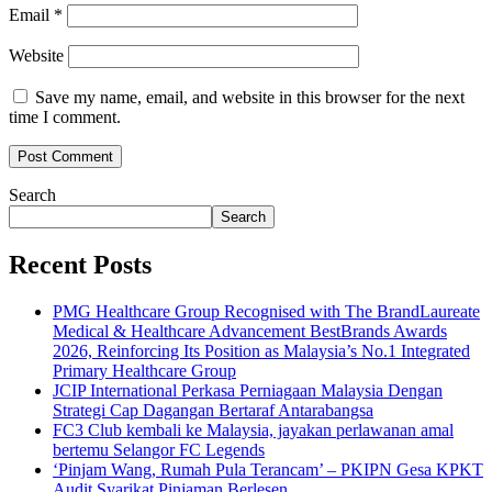
Email
*
Website
Save my name, email, and website in this browser for the next
time I comment.
Search
Search
Recent Posts
PMG Healthcare Group Recognised with The BrandLaureate
Medical & Healthcare Advancement BestBrands Awards
2026, Reinforcing Its Position as Malaysia’s No.1 Integrated
Primary Healthcare Group
JCIP International Perkasa Perniagaan Malaysia Dengan
Strategi Cap Dagangan Bertaraf Antarabangsa
FC3 Club kembali ke Malaysia, jayakan perlawanan amal
bertemu Selangor FC Legends
‘Pinjam Wang, Rumah Pula Terancam’ – PKIPN Gesa KPKT
Audit Syarikat Pinjaman Berlesen