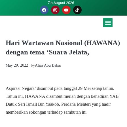
7th August 2026
Malaysia luah hasrat jadi tuan rumah Piala Dunia – TPM
Hari Wartawan Nasional (HAWANA)
dengan tema ‘Suara Jelata,
May 29, 2022
by
Alias Abu Bakar
Aspirasi Negara’ disambut pada tanggal 29 Mei setiap tahun.
Tahun ini, HAWANA disambut meriah dengan kehadiran YAB
Datuk Seri Ismail Bin Yaakob, Perdana Menteri yang hadir
memberikan sokongan terhadap sambutan ini.