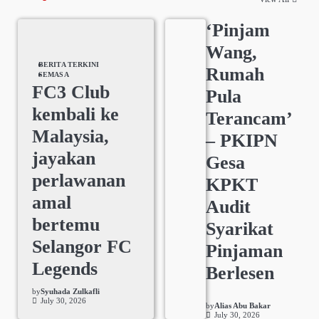
‘Pinjam
Wang,
BERITA TERKINI
Rumah
SEMASA
FC3 Club
Pula
kembali ke
Terancam’
Malaysia,
– PKIPN
jayakan
Gesa
perlawanan
KPKT
amal
Audit
bertemu
Syarikat
Selangor FC
Pinjaman
Legends
Berlesen
by
Syuhada Zulkafli
July 30, 2026
by
Alias Abu Bakar
July 30, 2026