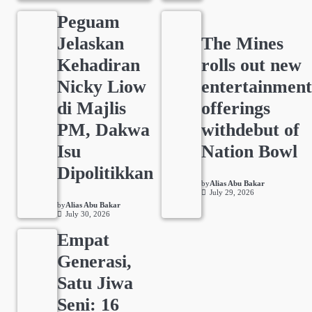
Peguam
Jelaskan
The Mines
Kehadiran
rolls out new
Nicky Liow
entertainmen
di Majlis
offerings
PM, Dakwa
withdebut of
Isu
Nation Bowl
Dipolitikkan
by
Alias Abu Bakar
July 29, 2026
by
Alias Abu Bakar
July 30, 2026
Empat
Generasi,
Satu Jiwa
Seni: 16