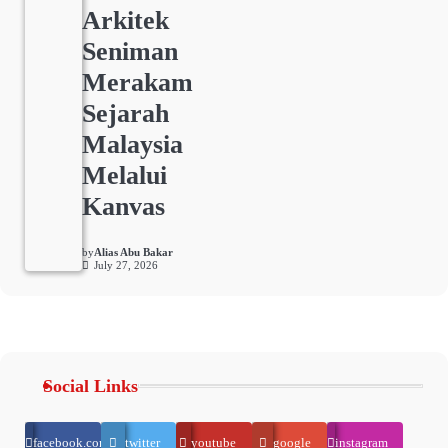
Arkitek
Seniman
Merakam
Sejarah
Malaysia
Melalui
Kanvas
by
Alias Abu Bakar
July 27, 2026
Social Links
facebook.com
twitter
youtube
google
instagram