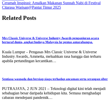
Ceramah Inspirasi: Amalkan Makanan Sunnah Nabi di Festival
Citarasa Warisan@Pantai Timur 2025
Related Posts
Mrs Classic Universe & Universe Industry Awards penganjuran acara
bertaraf dunia, angkat budaya Malaysia ke pentas antarabangsa.
Kuala Lumpur – Pengasas Mrs Classic Universe & Universe
Industry Awards, Ammetta, meluahkan rasa bangga dan terharu
apabila pertandingan kecantikan…
Sentiasa waspada dan bersiap siaga terhadap ancaman serta serangan siber
PUTRAJAYA, 2 JUN 2021 – Teknologi digital kini telah menjadi
sebahagian besar daripada kehidupan kita. Semasa menghadapi
cabaran mendepani pandemik…