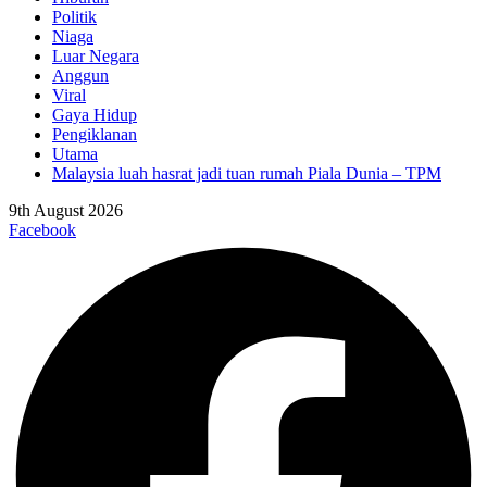
Politik
Niaga
Luar Negara
Anggun
Viral
Gaya Hidup
Pengiklanan
Utama
Malaysia luah hasrat jadi tuan rumah Piala Dunia – TPM
9th August 2026
Facebook