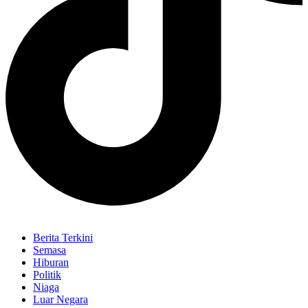
Berita Terkini
Semasa
Hiburan
Politik
Niaga
Luar Negara