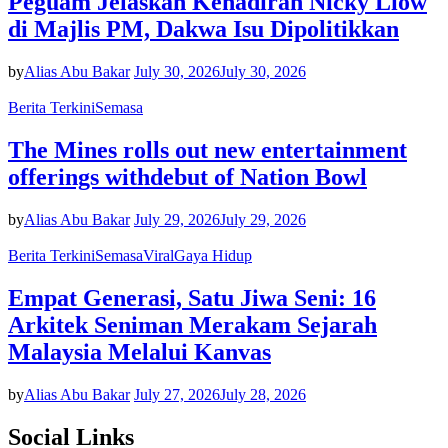
Peguam Jelaskan Kehadiran Nicky Liow
di Majlis PM, Dakwa Isu Dipolitikkan
by
Alias Abu Bakar
July 30, 2026
July 30, 2026
Berita Terkini
Semasa
The Mines rolls out new entertainment
offerings withdebut of Nation Bowl
by
Alias Abu Bakar
July 29, 2026
July 29, 2026
Berita Terkini
Semasa
Viral
Gaya Hidup
Empat Generasi, Satu Jiwa Seni: 16
Arkitek Seniman Merakam Sejarah
Malaysia Melalui Kanvas
by
Alias Abu Bakar
July 27, 2026
July 28, 2026
Social Links