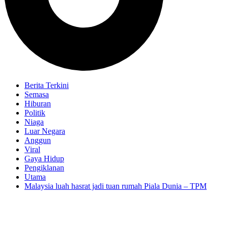
Berita Terkini
Semasa
Hiburan
Politik
Niaga
Luar Negara
Anggun
Viral
Gaya Hidup
Pengiklanan
Utama
Malaysia luah hasrat jadi tuan rumah Piala Dunia – TPM