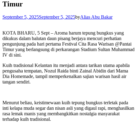
Timur
September 5, 2025
September 5, 2025
by
Alias Abu Bakar
KOTA BHARU, 5 Sept – Aroma harum tepung bungkus yang
dikukus dalam balutan daun pisang berjaya mencuri perhatian
pengunjung pada hari pertama Festival Cita Rasa Warisan @Pantai
Timur yang berlangsung di perkarangan Stadium Sultan Muhammad
IV di sini.
Kuih tradisional Kelantan itu menjadi antara tarikan utama apabila
pengusaha tempatan, Nozul Raida binti Zainal Abidin dari Mama
Dia Homemade, tampil memperkenalkan sajian warisan hasil air
tangan sendiri.
Menurut beliau, keistimewaan kuih tepung bungkus terletak pada
inti kelapa muda segar dan nisan asli yang digaul rapi, menghasilkan
rasa lemak manis yang membangkitkan nostalgia masyarakat
terhadap kuih tradisional.