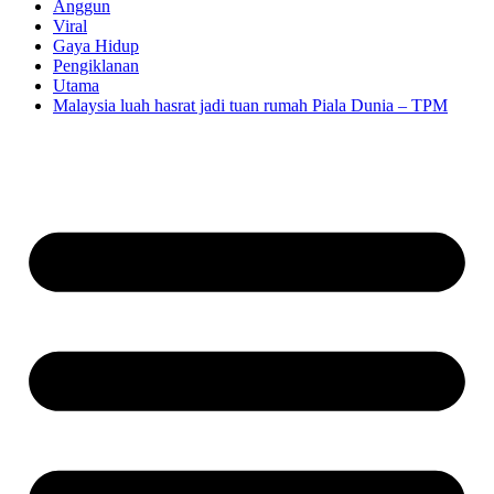
Anggun
Viral
Gaya Hidup
Pengiklanan
Utama
Malaysia luah hasrat jadi tuan rumah Piala Dunia – TPM