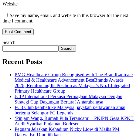
Website
Save my name, email, and website in this browser for the next
time I comment.
Search
Search
Recent Posts
PMG Healthcare Group Recognised with The BrandLaureate
Medical & Healthcare Advancement BestBrands Awards
2026, Reinforcing Its Position as Malaysia’s No.1 Integrated
Primary Healthcare Group
JCIP International Perkasa Perniagaan Malaysia Dengan
Strategi Cap Dagangan Bertaraf Antarabangsa
FC3 Club kembali ke Malaysia, jayakan perlawanan amal
bertemu Selangor FC Legends
‘Pinjam Wang, Rumah Pula Terancam’ – PKIPN Gesa KPKT
Audit Syarikat Pinjaman Berlesen
Peguam Jelaskan Kehadiran Nicky Liow di Majlis PM,
Dakwa Isu Dipolitikkan