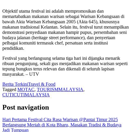
Objektif utama festival ini adalah mempromosikan dan
memartabatkan makanan warisan sebagai Warisan Kebangsaan di
bawah Akta Warisan Kebangsaan 2005 (Akta 645), khususnya
makanan tradisional Kelantan. Selain itu, festival turut menampilkan
demonstrasi penyediaan makanan hampir pupus, persembahan seni
budaya jalanan (heritage street performance), dan penyertaan
pelbagai komuniti termasuk chef, persatuan serta institusi
pendidikan.
Festival yang berlangsung selama tiga hari ini dijangka menarik
ribuan pengunjung, sekali gus menjadikan makanan warisan seperti
tepung bungkus terus relevan dan dikenali di seluruh lapisan
masyarakat. – UTV
Berita Terkini
Travel & Food
Tagged
MOTAC
,
TOURISMMALAYSIA
,
CUTICUTIMALAYSIA
Post navigation
Hari Pertama Festival Cita Rasa Warisan @Pantai Timur 2025
Berlangsung Meriah di Kota Bharu, Masakan Tradisi & Budaya
Jadi Tumpuan