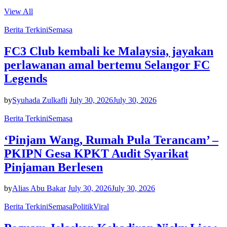
View All
Berita Terkini
Semasa
FC3 Club kembali ke Malaysia, jayakan
perlawanan amal bertemu Selangor FC
Legends
by
Syuhada Zulkafli
July 30, 2026
July 30, 2026
Berita Terkini
Semasa
‘Pinjam Wang, Rumah Pula Terancam’ –
PKIPN Gesa KPKT Audit Syarikat
Pinjaman Berlesen
by
Alias Abu Bakar
July 30, 2026
July 30, 2026
Berita Terkini
Semasa
Politik
Viral