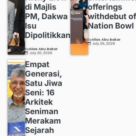
di Majlis
offerings
PM, Dakwa
withdebut o
Isu
Nation Bowl
Dipolitikkan
by
Alias Abu Bakar
July 29, 2026
by
Alias Abu Bakar
July 30, 2026
Empat
Generasi,
Satu Jiwa
Seni: 16
Arkitek
Seniman
Merakam
Sejarah