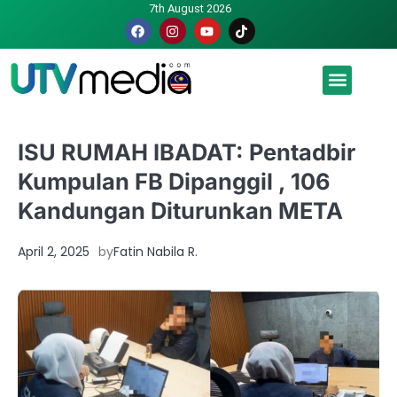
7th August 2026
Malaysia luah hasrat jadi tuan rumah Piala Dunia – TPM
ISU RUMAH IBADAT: Pentadbir
Kumpulan FB Dipanggil , 106
Kandungan Diturunkan META
April 2, 2025
by
Fatin Nabila R.