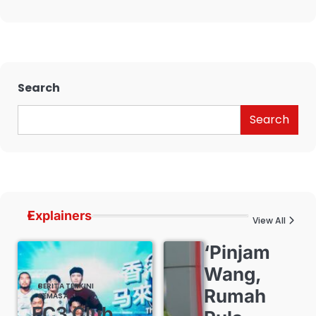
Search
Search
Explainers
View All
‘Pinjam
Wang,
BERITA TERKINI
Rumah
SEMASA
FC3 Club