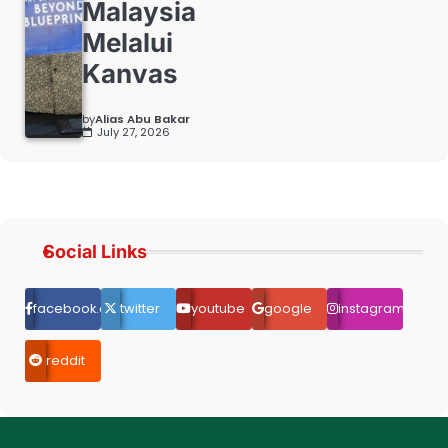
Malaysia
Melalui
Kanvas
by
Alias Abu Bakar
July 27, 2026
Social Links
facebook.com
twitter
youtube
google
instagram
reddit