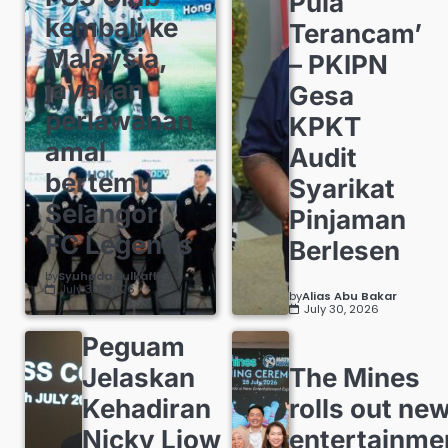
Pula
kembali ke
Terancam’
Malaysia,
– PKIPN
jayakan
Gesa
perlawanan
KPKT
amal
Audit
bertemu
Syarikat
Selangor
Pinjaman
FC Legends
Berlesen
by
Syuhada Zulkafli
July 30, 2026
by
Alias Abu Bakar
July 30, 2026
Peguam
Jelaskan
The Mines
Kehadiran
rolls out ne
Nicky Liow
entertainme