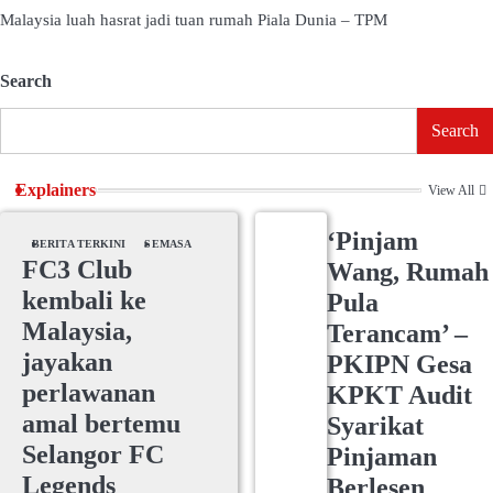
Malaysia luah hasrat jadi tuan rumah Piala Dunia – TPM
Search
Search
Explainers
View All
‘Pinjam
BERITA TERKINI
SEMASA
FC3 Club
Wang, Rumah
kembali ke
Pula
Malaysia,
Terancam’ –
jayakan
PKIPN Gesa
perlawanan
KPKT Audit
amal bertemu
Syarikat
Selangor FC
Pinjaman
Legends
Berlesen