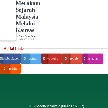
Merakam
Sejarah
Malaysia
Melalui
Kanvas
by
Alias Abu Bakar
July 27, 2026
Social Links
facebook.com
twitter
youtube
google
instagram
reddit
UTV Media Malaysia (003237923-P)