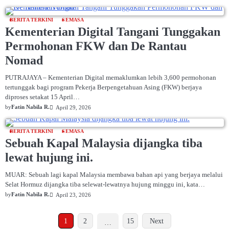
BERITA TERKINI
SEMASA
Kementerian Digital Tangani Tunggakan
Permohonan FKW dan De Rantau
Nomad
PUTRAJAYA – Kementerian Digital memaklumkan lebih 3,600 permohonan
tertunggak bagi program Pekerja Berpengetahuan Asing (FKW) berjaya
diproses setakat 15 April…
by
Fatin Nabila R.
April 29, 2026
BERITA TERKINI
SEMASA
Sebuah Kapal Malaysia dijangka tiba
lewat hujung ini.
MUAR: Sebuah lagi kapal Malaysia membawa bahan api yang berjaya melalui
Selat Hormuz dijangka tiba selewat-lewatnya hujung minggu ini, kata…
by
Fatin Nabila R.
April 23, 2026
1
2
15
Next
…