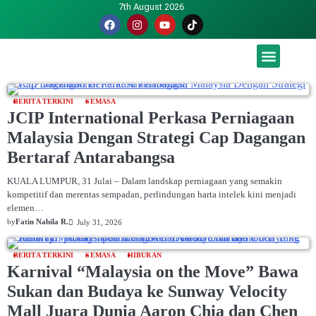
7th August 2026
Malaysia luah hasrat jadi tuan rumah Piala Dunia – TPM
BERITA TERKINI
SEMASA
JCIP International Perkasa Perniagaan
Malaysia Dengan Strategi Cap Dagangan
Bertaraf Antarabangsa
KUALA LUMPUR, 31 Julai – Dalam landskap perniagaan yang semakin
kompetitif dan merentas sempadan, perlindungan harta intelek kini menjadi
elemen…
by
Fatin Nabila R.
July 31, 2026
BERITA TERKINI
SEMASA
HIBURAN
Karnival “Malaysia on the Move” Bawa
Sukan dan Budaya ke Sunway Velocity
Mall Juara Dunia Aaron Chia dan Chen