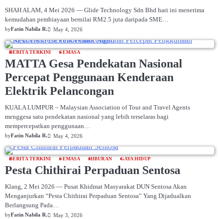
SHAH ALAM, 4 Mei 2026 — Glide Technology Sdn Bhd hari ini menerima
kemudahan pembiayaan bernilai RM2.5 juta daripada SME…
by
Fatin Nabila R.
May 4, 2026
BERITA TERKINI
SEMASA
MATTA Gesa Pendekatan Nasional
Percepat Penggunaan Kenderaan
Elektrik Pelancongan
KUALA LUMPUR – Malaysian Association of Tour and Travel Agents
menggesa satu pendekatan nasional yang lebih terselaras bagi
mempercepatkan penggunaan…
by
Fatin Nabila R.
May 4, 2026
BERITA TERKINI
SEMASA
HIBURAN
GAYA HIDUP
Pesta Chithirai Perpaduan Sentosa
Klang, 2 Mei 2026 — Pusat Khidmat Masyarakat DUN Sentosa Akan
Menganjurkan “Pesta Chithirai Perpaduan Sentosa” Yang Dijadualkan
Berlangsung Pada…
by
Fatin Nabila R.
May 3, 2026