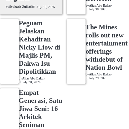
by
Alias Abu Bakar
by
Syuhada Zulkafli
July 30, 2026
July 30, 2026
Peguam
The Mines
Jelaskan
rolls out new
Kehadiran
entertainment
Nicky Liow di
offerings
Majlis PM,
withdebut of
Dakwa Isu
Nation Bowl
Dipolitikkan
by
Alias Abu Bakar
July 29, 2026
by
Alias Abu Bakar
July 30, 2026
Empat
Generasi, Satu
Jiwa Seni: 16
Arkitek
Seniman