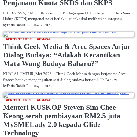
Penjanaan Kuota SKDS dan SKPS
PUTRAJAYA, 7 Mei – Kementerian Perdagangan Dalam Negeri dan Kos Sara
Hidup (KPDN) mengenal pasti berlaku isu teknikal melibatkan integrasi…
by
Fatin Nabila R.
May 7, 2026
BERITA TERKINI
SEMASA
Think Geek Media & Arcc Spaces Anjur
Dialog Budaya: “Adakah Kecantikan
Mata Wang Budaya Baharu?”
KUALA LUMPUR, Mei 2026 – Think Geek Media dengan kerjasama Arcc
Spaces berjaya menganjurkan sesi dialog budaya bertajuk “Is Beauty…
by
Fatin Nabila R.
May 5, 2026
BERITA TERKINI
SEMASA
Menteri KUSKOP Steven Sim Chee
Keong serah pembiayaan RM2.5 juta
MySMELady 2.0 kepada Glide
Technology